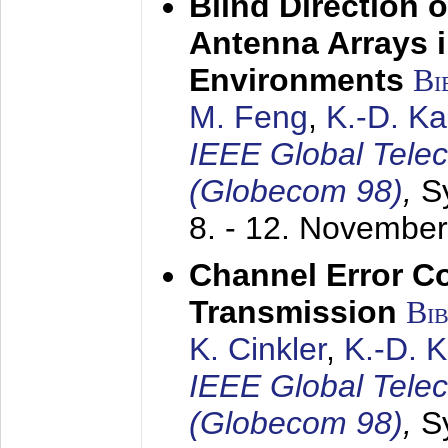
Blind Direction o
Antenna Arrays 
Environments
Bi
M. Feng
,
K.-D. K
IEEE Global Tele
(Globecom 98)
,
S
8. - 12. Novembe
Channel Error C
Transmission
Bi
K. Cinkler
,
K.-D. 
IEEE Global Tele
(Globecom 98)
,
S