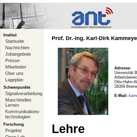
Institut
Prof. Dr.-Ing. Karl-Dirk Kammeyer
Startseite
Nachrichten
Jobangebote
Presse
Mitarbeiter
Adresse:
Universität 
Über uns
Arbeitsberei
Lageplan
Otto-Hahn-A
28359 Brem
Schwerpunkte
Signalverarbeitung
E-Mail
:
kam
Maschinelles
Lernen
Kommunikations-
technologien
Forschung
Lehre
Projekte
Open Lab