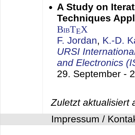
A Study on Itera
Techniques Appl
BibT
X
E
F. Jordan
,
K.-D. 
URSI Internation
and Electronics (
29. September - 
Zuletzt aktualisier
Impressum / Konta