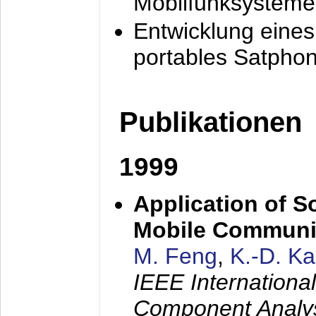
Mobilfunksysteme
Entwicklung eine
portables Satpho
Publikationen
1999
Application of S
Mobile Communi
M. Feng
,
K.-D. K
IEEE Internation
Component Analysi