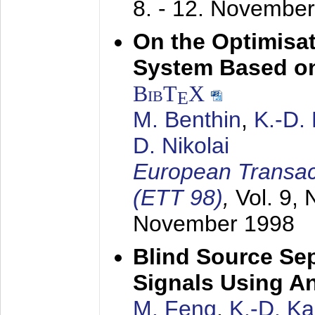
8. - 12. Novembe
On the Optimisa
System Based on
BibT
X
E
M. Benthin
,
K.-D.
D. Nikolai
European Transac
(ETT 98)
,
Vol. 9, 
November 1998
Blind Source Se
Signals Using A
M. Feng
,
K.-D. K