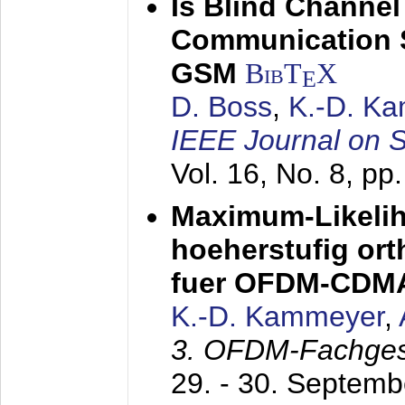
Is Blind Channel
Communication 
GSM
BibT
X
E
D. Boss
,
K.-D. K
IEEE Journal on 
Vol. 16, No. 8, p
Maximum-Likeli
hoeherstufig or
fuer OFDM-CDM
K.-D. Kammeyer
,
3. OFDM-Fachge
29. - 30. Septem