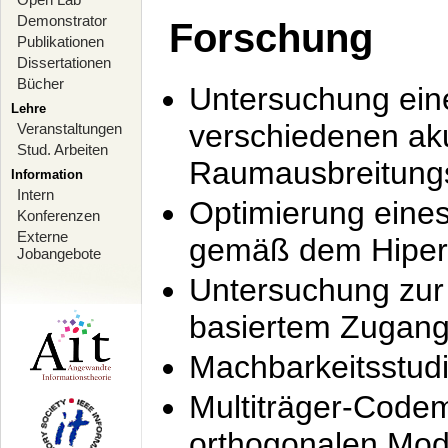
Demonstrator
Forschung
Publikationen
Dissertationen
Bücher
Untersuchung ein
Lehre
verschiedenen ak
Veranstaltungen
Stud. Arbeiten
Raumausbreitung
Information
Intern
Optimierung ein
Konferenzen
Externe
gemäß dem Hiperl
Jobangebote
Untersuchung zur 
basiertem Zugan
Machbarkeitsstud
Multiträger-Codem
orthogonalen Mod