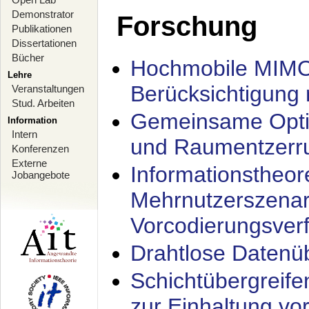
Demonstrator
Forschung
Publikationen
Dissertationen
Bücher
Hochmobile MIMO
Lehre
Berücksichtigung 
Veranstaltungen
Stud. Arbeiten
Gemeinsame Opti
Information
Intern
und Raumentzerru
Konferenzen
Externe
Informationstheor
Jobangebote
Mehrnutzerszenar
Vorcodierungsverf
Drahtlose Datenü
Schichtübergrei
zur Einhaltung vo