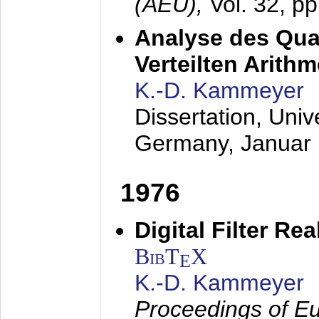
(AEÜ),
Vol. 32, p
Analyse des Quan
Verteilten Arithm
K.-D. Kammeyer
Dissertation, Univ
Germany,
Januar
1976
Digital Filter Re
BibT
X
E
K.-D. Kammeyer
Proceedings of Eu