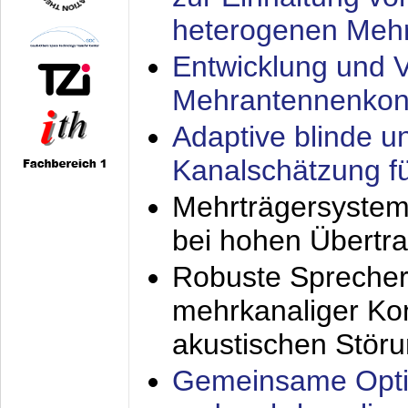
heterogenen Meh
Entwicklung und V
Mehrantennenkon
Adaptive blinde u
Kanalschätzung f
Mehrträgersystem
bei hohen Übertr
Robuste Sprecher
mehrkanaliger Ko
akustischen Stör
Gemeinsame Opti