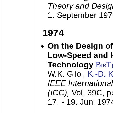
Theory and Desig
1. September 197
1974
On the Design of
Low-Speed and 
Technology
BibT
W.K. Giloi,
K.-D.
IEEE Internation
(ICC),
Vol. 39C, p
17. - 19. Juni 197