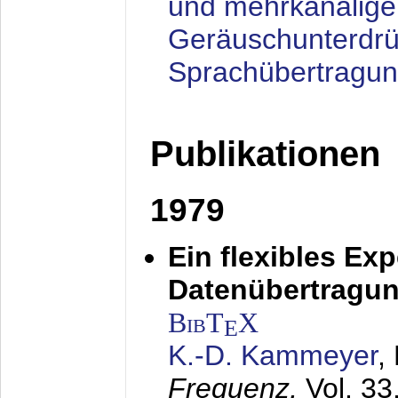
und mehrkanalige
Geräuschunterdrü
Sprachübertragu
Publikationen
1979
Ein flexibles Ex
Datenübertragung
BibT
X
E
K.-D. Kammeyer
,
Frequenz,
Vol. 33