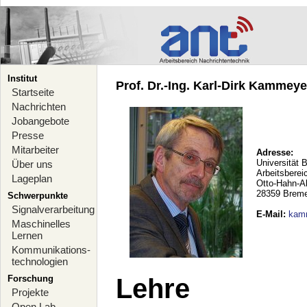
Institut
Prof. Dr.-Ing. Karl-Dirk Kammeyer
Startseite
Nachrichten
Jobangebote
Presse
Mitarbeiter
Adresse:
Universität 
Über uns
Arbeitsberei
Lageplan
Otto-Hahn-A
28359 Brem
Schwerpunkte
Signalverarbeitung
E-Mail
:
kam
Maschinelles
Lernen
Kommunikations-
technologien
Forschung
Lehre
Projekte
Open Lab