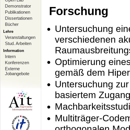
Demonstrator
Forschung
Publikationen
Dissertationen
Bücher
Untersuchung ein
Lehre
verschiedenen ak
Veranstaltungen
Stud. Arbeiten
Raumausbreitung
Information
Intern
Optimierung ein
Konferenzen
Externe
gemäß dem Hiperl
Jobangebote
Untersuchung zur 
basiertem Zugan
Machbarkeitsstud
Multiträger-Codem
orthogonalen Mod