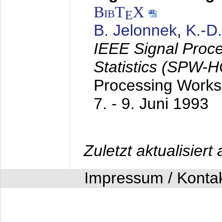
BibT
X
E
B. Jelonnek
,
K.-D
IEEE Signal Proc
Statistics (SPW-
Processing Worksh
7. - 9. Juni 1993
Zuletzt aktualisier
Impressum / Konta