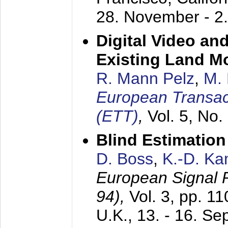
28. November - 2
Digital Video an
Existing Land M
R. Mann Pelz
,
M. 
European Transac
(ETT)
,
Vol. 5, No.
Blind Estimatio
D. Boss
,
K.-D. K
European Signal
94),
Vol. 3, pp. 1
U.K.,
13. - 16. S