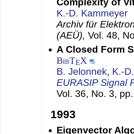
Complexity of Vi
K.-D. Kammeyer
Archiv für Elektr
(AEÜ),
Vol. 48, N
A Closed Form So
BibT
X
E
B. Jelonnek
,
K.-D
EURASIP Signal P
Vol. 36, No. 3, pp
1993
Eigenvector Algo