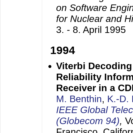
on Software Engine
for Nuclear and H
3. - 8. April 1995
1994
Viterbi Decoding
Reliability Info
Receiver in a C
M. Benthin
,
K.-D.
IEEE Global Tele
(Globecom 94)
,
V
Francisco, Califor