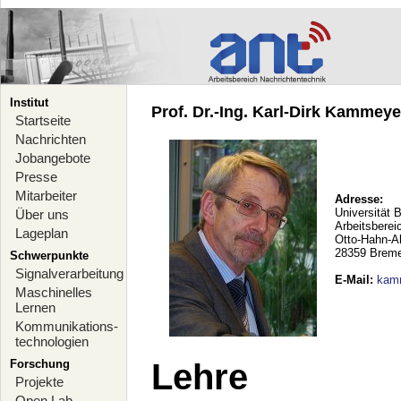
Institut
Prof. Dr.-Ing. Karl-Dirk Kammeyer
Startseite
Nachrichten
Jobangebote
Presse
Mitarbeiter
Adresse:
Universität 
Über uns
Arbeitsberei
Lageplan
Otto-Hahn-A
28359 Brem
Schwerpunkte
Signalverarbeitung
E-Mail
:
kam
Maschinelles
Lernen
Kommunikations-
technologien
Forschung
Lehre
Projekte
Open Lab