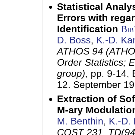
Statistical Anal
Errors with rega
Identification
Bi
D. Boss
,
K.-D. K
ATHOS 94 (ATHOS
Order Statistics;
group),
pp. 9-14,
12. September 1
Extraction of Sof
M-ary Modulatio
M. Benthin
,
K.-D.
COST 231, TD(94