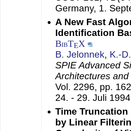
Germany,
1. Sep
A New Fast Algo
Identification B
BibT
X
E
B. Jelonnek
,
K.-D
SPIE Advanced Sig
Architectures and
Vol. 2296, pp. 16
24. - 29. Juli 1994
Time Truncation
by Linear Filter