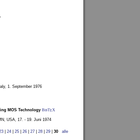
7
aly,
1. September 1976
Using MOS Technology
BibT
X
E
 MN, USA,
17. - 19. Juni 1974
23
|
24
|
25
|
26
|
27
|
28
|
29
|
30
alle