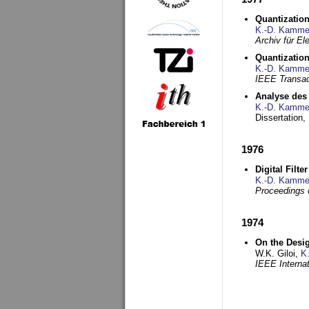
Quantization
K.-D. Kamme
Archiv für E
Quantization
K.-D. Kamme
IEEE Transac
Analyse des 
K.-D. Kamme
Dissertation,
1976
Digital Filte
K.-D. Kamme
Proceedings 
1974
On the Desi
W.K. Giloi,
K
IEEE Interna