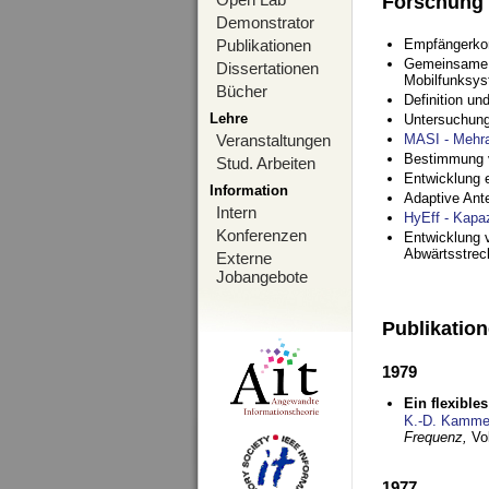
Forschung
Demonstrator
Publikationen
Empfängerko
Gemeinsame O
Dissertationen
Mobilfunksy
Bücher
Definition u
Lehre
Untersuchung
Veranstaltungen
MASI - Mehr
Bestimmung v
Stud. Arbeiten
Entwicklung 
Information
Adaptive Ant
Intern
HyEff - Kapa
Konferenzen
Entwicklung v
Abwärtsstre
Externe
Jobangebote
Publikatio
1979
Ein flexible
K.-D. Kamme
Frequenz,
Vo
1977