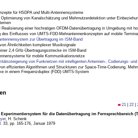
nzepte für HSDPA und Multi-Antennensysteme
ptimierung von Kanalschätzung und Mehrnutzerdetektion unter Einbeziehu
stemen
nd Realisierung einer hochratigen OFDM-Datenübertragung in Umgebung mit h
 des Einflusses von UMTS-FDD-Mehrantennenkonzepten auf mobile Termina
antennensystem zur Übertragung im ISM-Band
on Ähnlichkeiten komplexer Musiksignale
einer 2,4 GHz-Übertragungsstrecke im ISM-Band
ennensysteme für mobile Kommunikationsnetze
zitätssteigerung von Funknetzen mit intelligenten Antennen-, Codierungs- un
on effizienten Algorithmen und Struckturen zur Space-Time-Codierung, Mehrn
cke in einem Frequenzduplex (FDD) UMTS-System
nen
21
|
22
|
s Experimentiersystem für die Datenübertragung im Fernsprechbereich (Tei
yer
, H. Schenk
l. 33, pp. 165-176,
Januar 1979