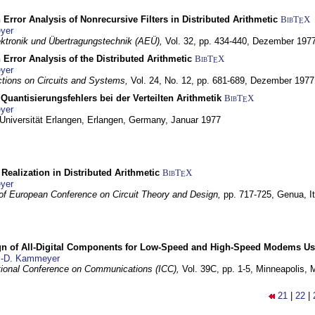
 Error Analysis of Nonrecursive Filters in Distributed Arithmetic
BibT
X
E
yer
lektronik und Übertragungstechnik (AEÜ),
Vol. 32, pp. 434-440,
Dezember 197
 Error Analysis of the Distributed Arithmetic
BibT
X
E
yer
tions on Circuits and Systems,
Vol. 24, No. 12, pp. 681-689,
Dezember 1977
Quantisierungsfehlers bei der Verteilten Arithmetik
BibT
X
E
yer
 Universität Erlangen,
Erlangen, Germany,
Januar 1977
r Realization in Distributed Arithmetic
BibT
X
E
yer
of European Conference on Circuit Theory and Design,
pp. 717-725,
Genua, It
gn of All-Digital Components for Low-Speed and High-Speed Modems 
.-D. Kammeyer
tional Conference on Communications (ICC),
Vol. 39C, pp. 1-5,
Minneapolis,
21
|
22
|