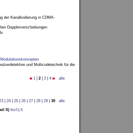
ng der Kanalkodierung in CDMA-
ohen Dopplerverschiebungen
ls
d Modulationskonzepten
utzerdetektion und Multicodetechnik für die
1
|
2
|
3
|
4
alle
23
|
24
|
25
|
26
|
27
|
28
|
29
|
30
alle
l II)
BibT
X
E