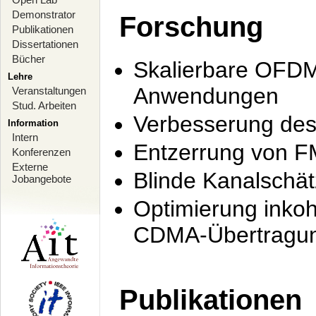
Demonstrator
Forschung
Publikationen
Dissertationen
Bücher
Skalierbare OFDM-
Lehre
Anwendungen
Veranstaltungen
Stud. Arbeiten
Verbesserung de
Information
Intern
Entzerrung von F
Konferenzen
Externe
Blinde Kanalschä
Jobangebote
Optimierung inko
CDMA-Übertragung
Publikationen