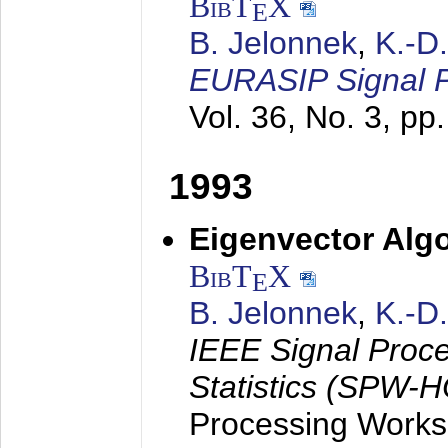
BibT
X
E
B. Jelonnek
,
K.-D
EURASIP Signal P
Vol. 36, No. 3, pp
1993
Eigenvector Algo
BibT
X
E
B. Jelonnek
,
K.-D
IEEE Signal Proc
Statistics (SPW-
Processing Worksh