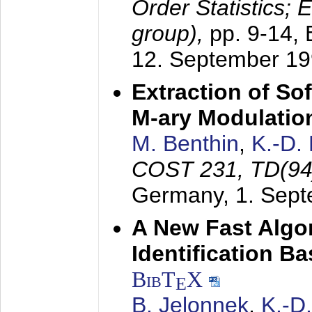
Order Statistics;
group),
pp. 9-14,
12. September 1
Extraction of Sof
M-ary Modulatio
M. Benthin
,
K.-D.
COST 231, TD(94
Germany,
1. Sep
A New Fast Algo
Identification B
BibT
X
E
B. Jelonnek
,
K.-D