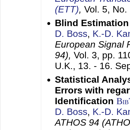
(ETT)
,
Vol. 5, No.
Blind Estimatio
D. Boss
,
K.-D. K
European Signal
94),
Vol. 3, pp. 1
U.K.,
13. - 16. S
Statistical Anal
Errors with rega
Identification
Bi
D. Boss
,
K.-D. K
ATHOS 94 (ATHOS