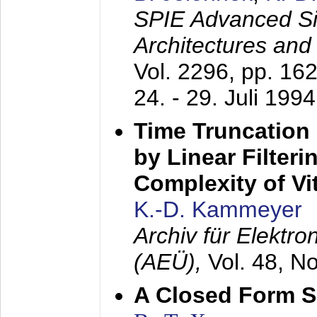
SPIE Advanced Sig
Architectures and
Vol. 2296, pp. 16
24. - 29. Juli 1994
Time Truncation
by Linear Filter
Complexity of Vi
K.-D. Kammeyer
Archiv für Elektr
(AEÜ),
Vol. 48, N
A Closed Form So