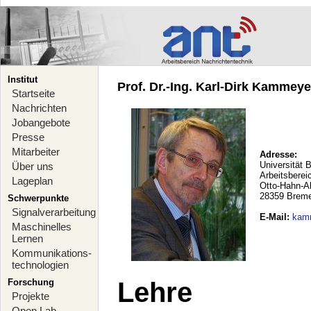
Institut
Prof. Dr.-Ing. Karl-Dirk Kammeyer
Startseite
Nachrichten
Jobangebote
Presse
Mitarbeiter
Adresse:
Universität 
Über uns
Arbeitsberei
Lageplan
Otto-Hahn-A
28359 Brem
Schwerpunkte
Signalverarbeitung
E-Mail
:
kam
Maschinelles
Lernen
Kommunikations-
technologien
Forschung
Lehre
Projekte
Open Lab