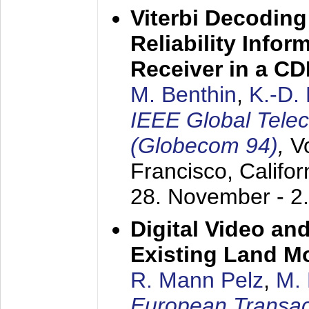
Viterbi Decoding
Reliability Info
Receiver in a C
M. Benthin
,
K.-D.
IEEE Global Tele
(Globecom 94)
,
V
Francisco, Califor
28. November - 2
Digital Video an
Existing Land M
R. Mann Pelz
,
M. 
European Transac