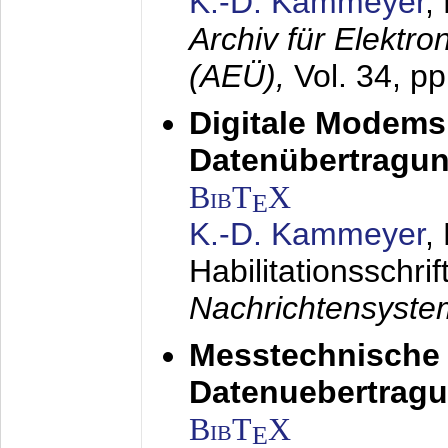
K.-D. Kammeyer
,
Archiv für Elektr
(AEÜ),
Vol. 34, p
Digitale Modems
Datenübertragun
BibT
X
E
K.-D. Kammeyer
,
Habilitationsschrif
Nachrichtensyst
Messtechnische
Datenuebertragu
BibT
X
E