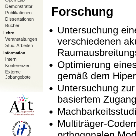
Demonstrator
Forschung
Publikationen
Dissertationen
Bücher
Untersuchung ein
Lehre
verschiedenen ak
Veranstaltungen
Stud. Arbeiten
Raumausbreitung
Information
Intern
Optimierung ein
Konferenzen
Externe
gemäß dem Hiperl
Jobangebote
Untersuchung zur 
basiertem Zugan
Machbarkeitsstud
Multiträger-Codem
orthogonalen Mod