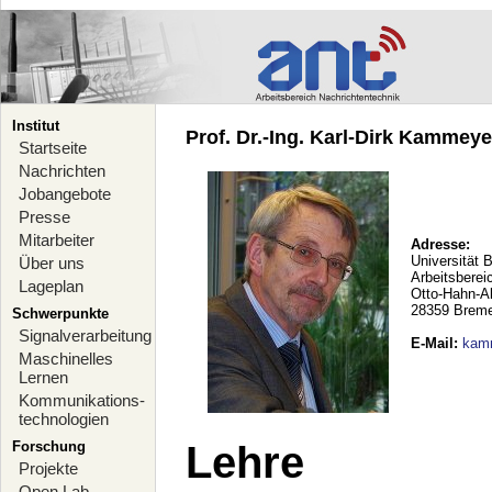
Institut
Prof. Dr.-Ing. Karl-Dirk Kammeyer
Startseite
Nachrichten
Jobangebote
Presse
Mitarbeiter
Adresse:
Universität 
Über uns
Arbeitsberei
Lageplan
Otto-Hahn-A
28359 Brem
Schwerpunkte
Signalverarbeitung
E-Mail
:
kam
Maschinelles
Lernen
Kommunikations-
technologien
Forschung
Lehre
Projekte
Open Lab