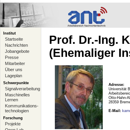
Institut
Prof. Dr.-Ing.
Startseite
Nachrichten
(Ehemaliger Ins
Jobangebote
Presse
Mitarbeiter
Über uns
Lageplan
Schwerpunkte
Adresse:
Signalverarbeitung
Universität 
Arbeitsberei
Maschinelles
Otto-Hahn-A
Lernen
28359 Brem
Kommunikations-
technologien
E-Mail
:
kam
Forschung
Projekte
Open Lab