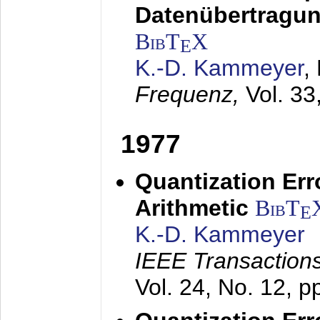
Datenübertragung
BibT
X
E
K.-D. Kammeyer
,
Frequenz,
Vol. 33
1977
Quantization Err
Arithmetic
BibT
E
K.-D. Kammeyer
IEEE Transactions
Vol. 24, No. 12, 