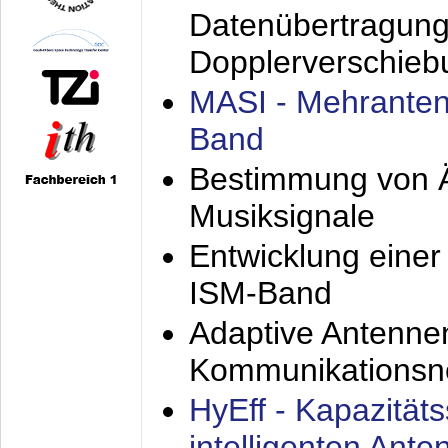
Datenübertragung
Dopplerverschie
MASI - Mehranten
Band
Bestimmung von Ä
Musiksignale
Entwicklung eine
ISM-Band
Adaptive Antenne
Kommunikationsn
HyEff - Kapazität
intelligenten Ant