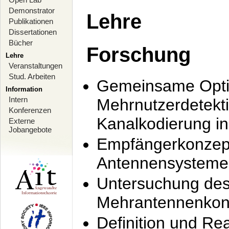
Demonstrator
Lehre
Publikationen
Dissertationen
Bücher
Forschung
Lehre
Veranstaltungen
Stud. Arbeiten
Gemeinsame Opti
Information
Intern
Mehrnutzerdetekti
Konferenzen
Kanalkodierung 
Externe
Jobangebote
Empfängerkonzept
Antennensysteme
Untersuchung de
Mehrantennenkonz
Definition und Re