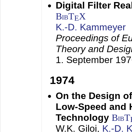
Digital Filter Re
BibT
X
E
K.-D. Kammeyer
Proceedings of Eu
Theory and Desig
1. September 197
1974
On the Design of
Low-Speed and 
Technology
BibT
W.K. Giloi,
K.-D.