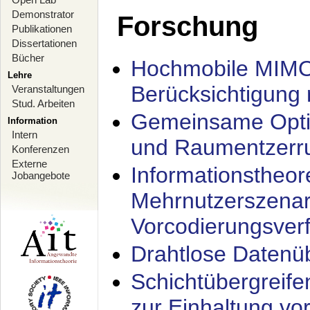
Demonstrator
Forschung
Publikationen
Dissertationen
Bücher
Hochmobile MIMO
Lehre
Berücksichtigung 
Veranstaltungen
Stud. Arbeiten
Gemeinsame Opti
Information
Intern
und Raumentzerru
Konferenzen
Externe
Informationstheor
Jobangebote
Mehrnutzerszenar
Vorcodierungsverf
Drahtlose Datenü
Schichtübergrei
zur Einhaltung vo