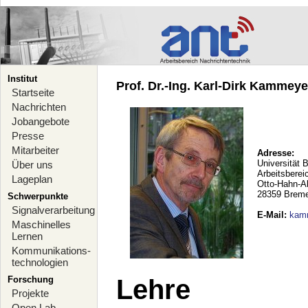
Institut
Prof. Dr.-Ing. Karl-Dirk Kammeyer
Startseite
Nachrichten
Jobangebote
Presse
Mitarbeiter
Adresse:
Universität 
Über uns
Arbeitsberei
Lageplan
Otto-Hahn-A
28359 Brem
Schwerpunkte
Signalverarbeitung
E-Mail
:
kam
Maschinelles
Lernen
Kommunikations-
technologien
Forschung
Lehre
Projekte
Open Lab