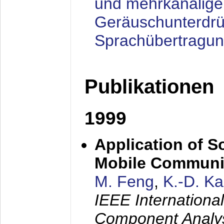
und mehrkanalige
Geräuschunterdrü
Sprachübertragu
Publikationen
1999
Application of S
Mobile Communi
M. Feng
,
K.-D. K
IEEE Internation
Component Analysi