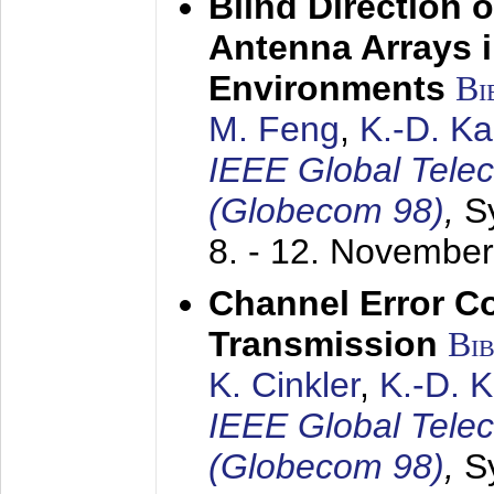
Blind Direction o
Antenna Arrays 
Environments
Bi
M. Feng
,
K.-D. K
IEEE Global Tele
(Globecom 98)
,
S
8. - 12. Novembe
Channel Error C
Transmission
Bi
K. Cinkler
,
K.-D. 
IEEE Global Tele
(Globecom 98)
,
S