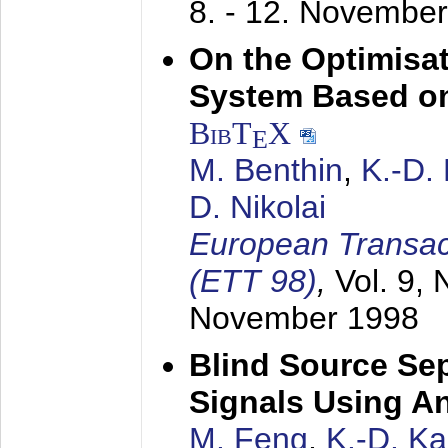
8. - 12. Novembe
On the Optimisa
System Based on
BibT
X
E
M. Benthin
,
K.-D.
D. Nikolai
European Transac
(ETT 98)
,
Vol. 9, 
November 1998
Blind Source Se
Signals Using A
M. Feng
,
K.-D. K