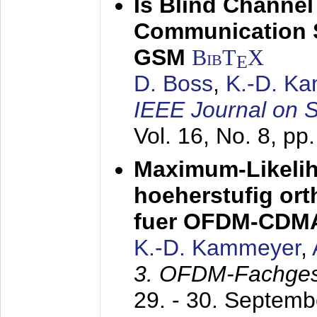
Is Blind Channel
Communication 
GSM
BibT
X
E
D. Boss
,
K.-D. K
IEEE Journal on 
Vol. 16, No. 8, p
Maximum-Likeli
hoeherstufig or
fuer OFDM-CDM
K.-D. Kammeyer
,
3. OFDM-Fachge
29. - 30. Septem