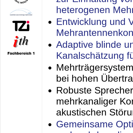
heterogenen Meh
Entwicklung und V
Mehrantennenkon
Adaptive blinde u
Kanalschätzung f
Mehrträgersystem
bei hohen Übertr
Robuste Sprecher
mehrkanaliger Ko
akustischen Stör
Gemeinsame Opti