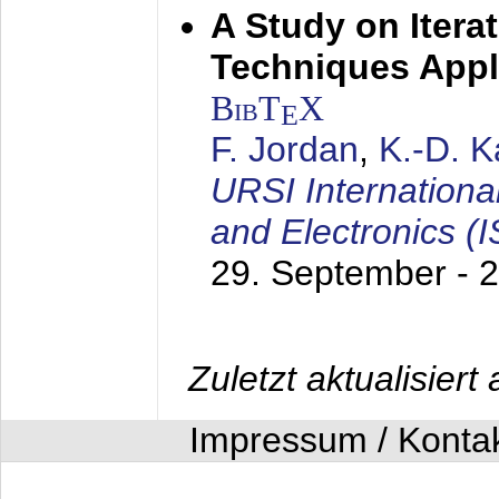
A Study on Itera
Techniques Appl
BibT
X
E
F. Jordan
,
K.-D. 
URSI Internation
and Electronics (
29. September - 
Zuletzt aktualisier
Impressum / Konta