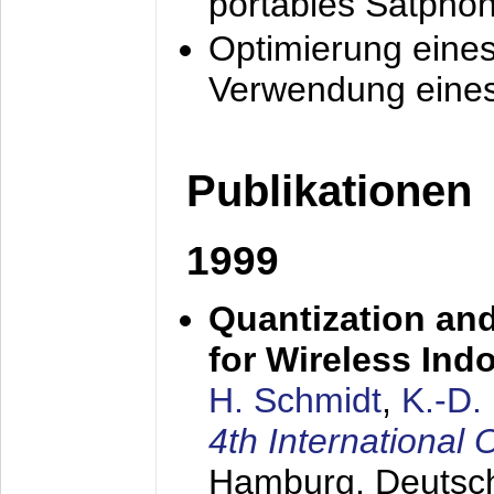
portables Satpho
Optimierung eine
Verwendung eines
Publikationen
1999
Quantization an
for Wireless Ind
H. Schmidt
,
K.-D
4th Internationa
Hamburg, Deutsc