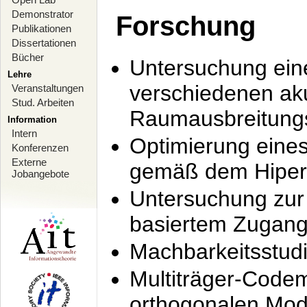
Demonstrator
Forschung
Publikationen
Dissertationen
Bücher
Untersuchung ein
Lehre
verschiedenen ak
Veranstaltungen
Stud. Arbeiten
Raumausbreitung
Information
Intern
Optimierung ein
Konferenzen
Externe
gemäß dem Hiperl
Jobangebote
Untersuchung zur 
basiertem Zugan
Machbarkeitsstud
Multiträger-Codem
orthogonalen Mod