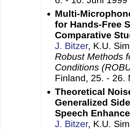
6. - 10. Juni 1999
Multi-Microphon
for Hands-Free 
Comparative St
J. Bitzer
, K.U. Si
Robust Methods f
Conditions (ROB
Finland,
25. - 26.
Theoretical Nois
Generalized Side
Speech Enhanc
J. Bitzer
, K.U. Si