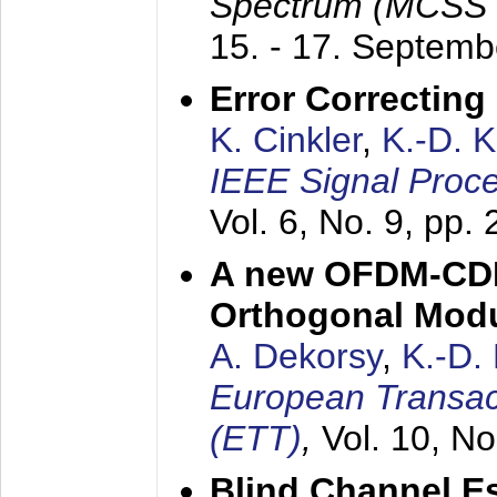
Spectrum (MCSS 
15. - 17. Septem
Error Correctin
K. Cinkler
,
K.-D. 
IEEE Signal Proce
Vol. 6, No. 9, pp.
A new OFDM-CDM
Orthogonal Modu
A. Dekorsy
,
K.-D.
European Transac
(ETT)
,
Vol. 10, No
Blind Channel E