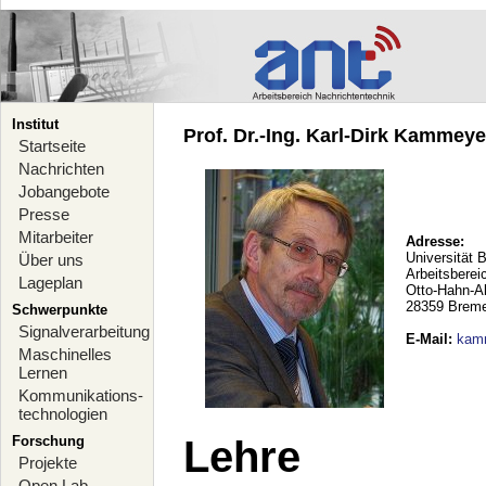
Institut
Prof. Dr.-Ing. Karl-Dirk Kammeyer
Startseite
Nachrichten
Jobangebote
Presse
Mitarbeiter
Adresse:
Universität 
Über uns
Arbeitsberei
Lageplan
Otto-Hahn-A
28359 Brem
Schwerpunkte
Signalverarbeitung
E-Mail
:
kam
Maschinelles
Lernen
Kommunikations-
technologien
Forschung
Lehre
Projekte
Open Lab