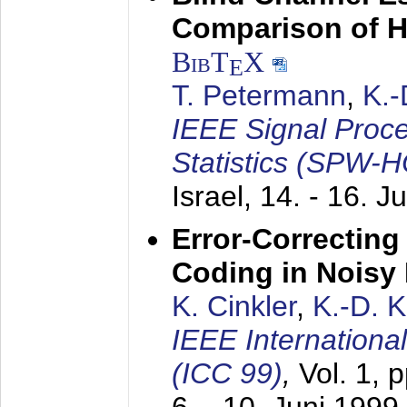
Comparison of 
BibT
X
E
T. Petermann
,
K.
IEEE Signal Proc
Statistics (SPW-
Israel,
14. - 16. J
Error-Correctin
Coding in Noisy
K. Cinkler
,
K.-D. 
IEEE Internation
(ICC 99)
,
Vol. 1, 