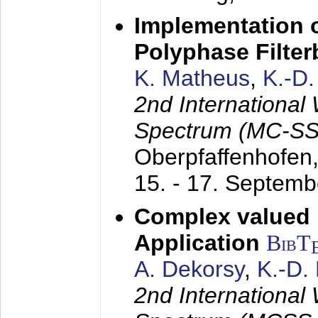
Implementation o
Polyphase Filte
K. Matheus
,
K.-D
2nd International
Spectrum (MC-SS 
Oberpfaffenhofen
15. - 17. Septem
Complex valued
Application
BibT
A. Dekorsy
,
K.-D.
2nd International