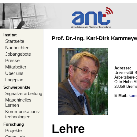
Institut
Prof. Dr.-Ing. Karl-Dirk Kammeyer
Startseite
Nachrichten
Jobangebote
Presse
Mitarbeiter
Adresse:
Universität 
Über uns
Arbeitsberei
Lageplan
Otto-Hahn-A
28359 Brem
Schwerpunkte
Signalverarbeitung
E-Mail
:
kam
Maschinelles
Lernen
Kommunikations-
technologien
Forschung
Lehre
Projekte
Open Lab