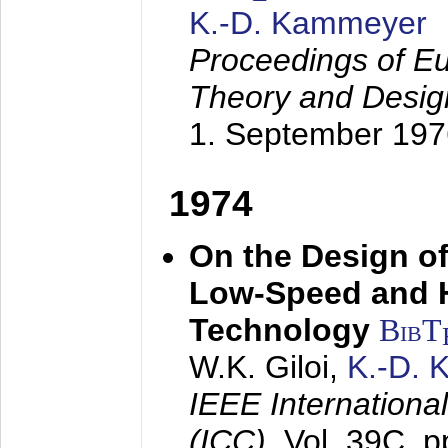
K.-D. Kammeyer
Proceedings of Eu
Theory and Desig
1. September 197
1974
On the Design of
Low-Speed and 
Technology
BibT
W.K. Giloi,
K.-D.
IEEE Internation
(ICC),
Vol. 39C, p