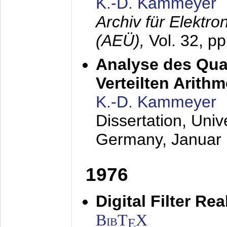
K.-D. Kammeyer
Archiv für Elektr
(AEÜ),
Vol. 32, p
Analyse des Quan
Verteilten Arithm
K.-D. Kammeyer
Dissertation, Univ
Germany,
Januar
1976
Digital Filter Re
BibT
X
E