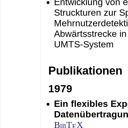
Entwicklung von e
Struckturen zur 
Mehrnutzerdetekti
Abwärtsstrecke i
UMTS-System
Publikationen
1979
Ein flexibles Ex
Datenübertragung
BibT
X
E