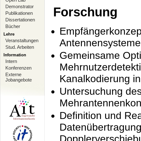
Demonstrator
Forschung
Publikationen
Dissertationen
Bücher
Empfängerkonzept
Lehre
Antennensysteme
Veranstaltungen
Stud. Arbeiten
Gemeinsame Opti
Information
Intern
Mehrnutzerdetekti
Konferenzen
Externe
Kanalkodierung 
Jobangebote
Untersuchung de
Mehrantennenkonz
Definition und Re
Datenübertragung
Dopplerverschie