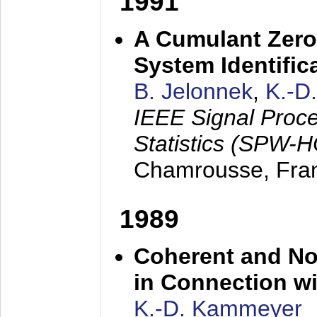
1991
A Cumulant Zero
System Identific
B. Jelonnek
,
K.-D
IEEE Signal Proc
Statistics (SPW-
Chamrousse, Fra
1989
Coherent and N
in Connection wi
K.-D. Kammeyer