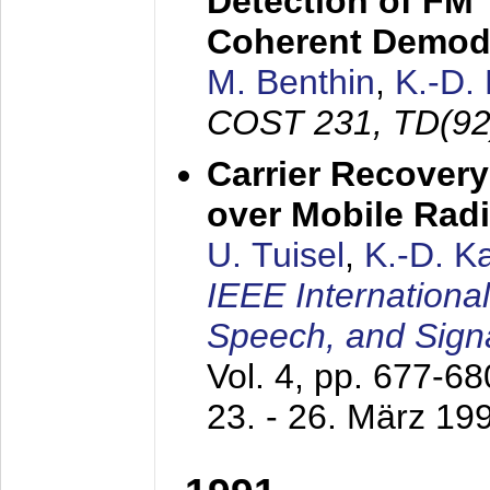
Detection of FM 
Coherent Demod
M. Benthin
,
K.-D.
COST 231, TD(92
Carrier Recovery
over Mobile Rad
U. Tuisel
,
K.-D. 
IEEE Internationa
Speech, and Sign
Vol. 4, pp. 677-6
23. - 26. März 19