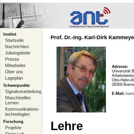
Institut
Prof. Dr.-Ing. Karl-Dirk Kammeyer
Startseite
Nachrichten
Jobangebote
Presse
Mitarbeiter
Adresse:
Universität 
Über uns
Arbeitsberei
Lageplan
Otto-Hahn-A
28359 Brem
Schwerpunkte
Signalverarbeitung
E-Mail
:
kam
Maschinelles
Lernen
Kommunikations-
technologien
Forschung
Lehre
Projekte
Open Lab