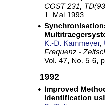
COST 231, TD(93
1. Mai 1993
Synchronisations
Multitraegersys
K.-D. Kammeyer
,
Frequenz - Zeitsc
Vol. 47, No. 5-6, 
1992
Improved Method
Identification us