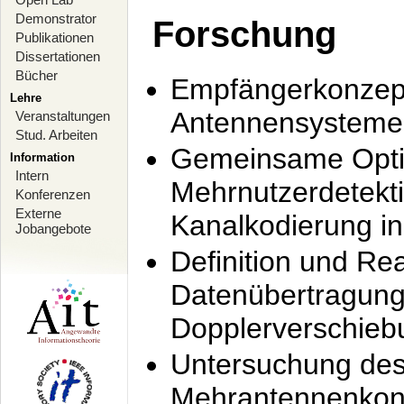
Demonstrator
Forschung
Publikationen
Dissertationen
Bücher
Empfängerkonzept
Lehre
Antennensysteme
Veranstaltungen
Stud. Arbeiten
Gemeinsame Opti
Information
Intern
Mehrnutzerdetekti
Konferenzen
Externe
Kanalkodierung 
Jobangebote
Definition und Re
Datenübertragung
Dopplerverschie
Untersuchung de
Mehrantennenkonz