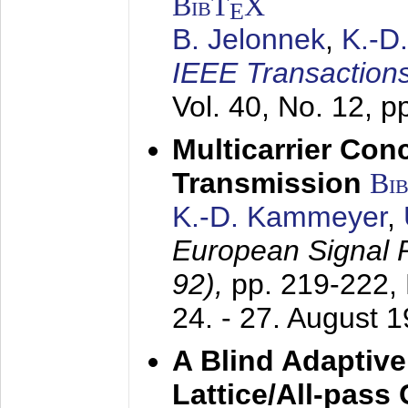
BibT
X
E
B. Jelonnek
,
K.-D
IEEE Transactions
Vol. 40, No. 12, 
Multicarrier Conc
Transmission
Bi
K.-D. Kammeyer
,
European Signal
92),
pp. 219-222,
24. - 27. August 
A Blind Adaptive
Lattice/All-pass