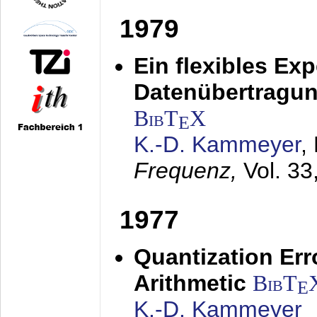
1979
Ein flexibles Ex
Datenübertragung
BibT
X
E
K.-D. Kammeyer
,
Frequenz,
Vol. 33
1977
Quantization Err
Arithmetic
BibT
E
K.-D. Kammeyer