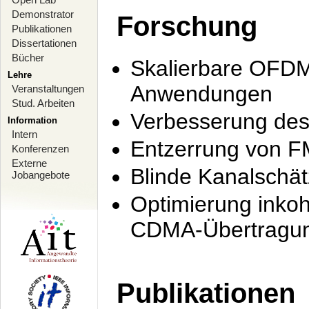
Demonstrator
Forschung
Publikationen
Dissertationen
Bücher
Skalierbare OFDM-
Lehre
Anwendungen
Veranstaltungen
Stud. Arbeiten
Verbesserung de
Information
Intern
Entzerrung von F
Konferenzen
Externe
Blinde Kanalschä
Jobangebote
Optimierung inko
CDMA-Übertragung
Publikationen