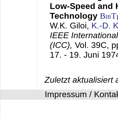
Low-Speed and 
Technology
BibT
W.K. Giloi,
K.-D.
IEEE Internation
(ICC),
Vol. 39C, p
17. - 19. Juni 197
Zuletzt aktualisier
Impressum / Konta