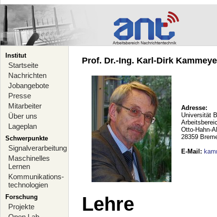
Institut
Prof. Dr.-Ing. Karl-Dirk Kammeyer
Startseite
Nachrichten
Jobangebote
Presse
Mitarbeiter
Adresse:
Universität 
Über uns
Arbeitsberei
Lageplan
Otto-Hahn-A
28359 Brem
Schwerpunkte
Signalverarbeitung
E-Mail
:
kam
Maschinelles
Lernen
Kommunikations-
technologien
Forschung
Lehre
Projekte
Open Lab