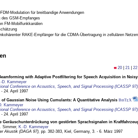
OFDM-Modulation für breitbandige Anwendungen
g des GSM-Empfanges
on FM-Mobilfunkkanälen
schätzung
inkohärenter RAKE-Empfänger für die CDMA-Übertragung in zellulären Netzen
nen
20
|
21
|
22
eamforming with Adaptive Postfiltering for Speech Acquisition in Nois
.-D. Kammeyer
tional Conference on Acoustics, Speech, and Signal Processing (ICASSP 97)
 - 24. April 1997
 of Gaussian Noise Using Cumulants: A Quantitative Analysis
BibT
X
E
D. Kammeyer
tional Conference on Acoustics, Speech, and Signal Processing (ICASSP 97)
 - 24. April 1997
e Geräuschunterdrückung von gestörten Sprachsignalen in Kraftfahrze
U. Simmer,
K.-D. Kammeyer
 der Akustik (DAGA 97),
pp. 382-383,
Kiel, Germany,
3. - 6. März 1997