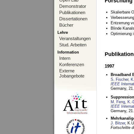
Forschung
Demonstrator
Publikationen
Skalierbare 
Verbesserun
Dissertationen
Entzerrung v
Bücher
Blinde Kanal
Lehre
Optimierung 
Veranstaltungen
Stud. Arbeiten
Information
Publikatio
Intern
Konferenzen
1997
Externe
Broadband B
Jobangebote
S. Fischer
,
K
IEEE Interna
Germany,
21.
Suppression
M. Feng
,
K.-
IEEE Interna
Germany,
21.
Mehrkanalig
J. Bitzer
, K.
Fortschritte