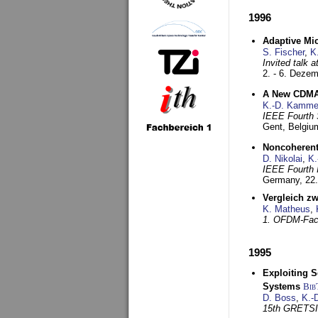
1996
Adaptive Mi
S. Fischer
,
K
Invited talk 
2. - 6. Deze
A New CDMA-
K.-D. Kamme
IEEE Fourth 
Gent, Belgiu
Noncoherent
D. Nikolai
,
K.
IEEE Fourth 
Germany,
22
Vergleich z
K. Matheus
,
1. OFDM-Fac
1995
Exploiting S
Systems
Bib
D. Boss
,
K.-
15th GRETS