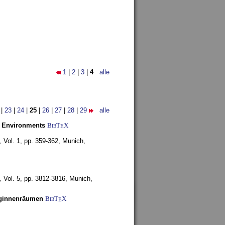
1
|
2
|
3
|
4
alle
|
23
|
24
|
25
|
26
|
27
|
28
|
29
alle
y Environments
BibT
X
E
,
Vol. 1, pp. 359-362,
Munich,
,
Vol. 5, pp. 3812-3816,
Munich,
uginnenräumen
BibT
X
E