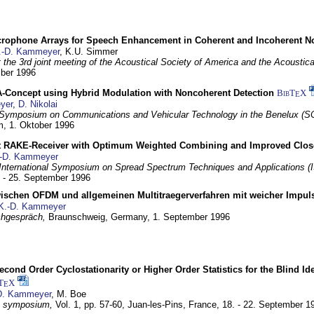
crophone Arrays for Speech Enhancement in Coherent and Incoherent No
.-D. Kammeyer
, K.U. Simmer
at the 3rd joint meeting of the Acoustical Society of America and the Acoustic
mber 1996
Concept using Hybrid Modulation with Noncoherent Detection
BibT
X
E
yer
,
D. Nikolai
Symposium on Communications and Vehicular Technology in the Benelux (S
m,
1. Oktober 1996
 RAKE-Receiver with Optimum Weighted Combining and Improved Clos
-D. Kammeyer
International Symposium on Spread Spectrum Techniques and Applications 
. - 25. September 1996
wischen OFDM und allgemeinen Multitraegerverfahren mit weicher Impu
K.-D. Kammeyer
hgespräch,
Braunschweig, Germany,
1. September 1996
econd Order Cyclostationarity or Higher Order Statistics for the Blind Id
T
X
E
D. Kammeyer
, M. Boe
I symposium,
Vol. 1, pp. 57-60,
Juan-les-Pins, France,
18. - 22. September 1