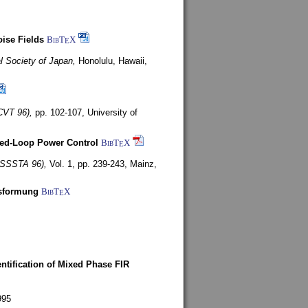
ise Fields
BibT
X
E
al Society of Japan,
Honolulu, Hawaii,
CVT 96),
pp. 102-107,
University of
ed-Loop Power Control
BibT
X
E
(ISSSTA 96),
Vol. 1, pp. 239-243,
Mainz,
lsformung
BibT
X
E
entification of Mixed Phase FIR
995