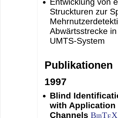
Entwicklung von e
Struckturen zur 
Mehrnutzerdetekti
Abwärtsstrecke i
UMTS-System
Publikationen
1997
Blind Identifica
with Applicatio
Channels
BibT
X
E