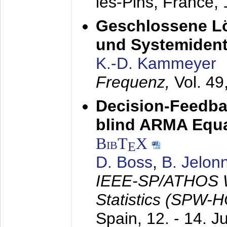
les-Pins, France,
Geschlossene Lö
und Systemidenti
K.-D. Kammeyer
Frequenz,
Vol. 49
Decision-Feedba
blind ARMA Equal
BibT
X
E
D. Boss
,
B. Jelon
IEEE-SP/ATHOS W
Statistics (SPW-
Spain,
12. - 14. J