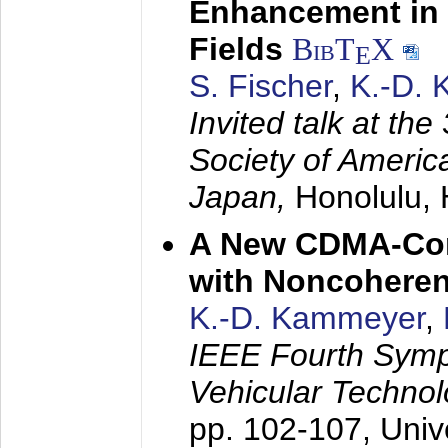
Enhancement in 
Fields
BibT
X
E
S. Fischer
,
K.-D.
Invited talk at the
Society of America
Japan,
Honolulu, 
A New CDMA-Con
with Noncoheren
K.-D. Kammeyer
,
IEEE Fourth Sym
Vehicular Technol
pp. 102-107,
Univ