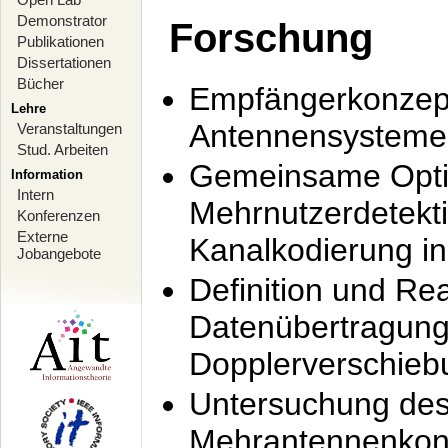
Demonstrator
Forschung
Publikationen
Dissertationen
Bücher
Empfängerkonzept
Lehre
Antennensysteme
Veranstaltungen
Stud. Arbeiten
Gemeinsame Opti
Information
Intern
Mehrnutzerdetekti
Konferenzen
Externe
Kanalkodierung 
Jobangebote
Definition und Re
Datenübertragung
Dopplerverschie
Untersuchung de
Mehrantennenkonz