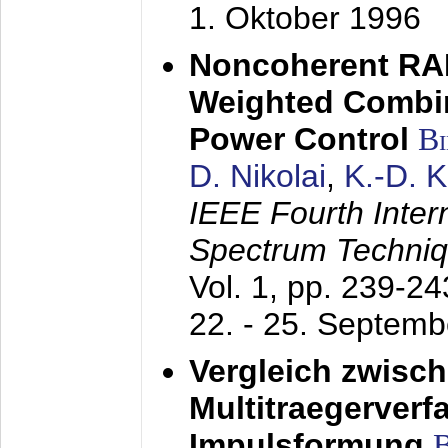
1. Oktober 1996
Noncoherent RA
Weighted Combi
Power Control
B
D. Nikolai
,
K.-D. 
IEEE Fourth Inte
Spectrum Techniq
Vol. 1, pp. 239-2
22. - 25. Septem
Vergleich zwisc
Multitraegerverf
Impulsformung