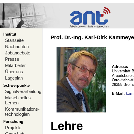
Institut
Prof. Dr.-Ing. Karl-Dirk Kammeyer
Startseite
Nachrichten
Jobangebote
Presse
Mitarbeiter
Adresse:
Universität 
Über uns
Arbeitsberei
Lageplan
Otto-Hahn-A
28359 Brem
Schwerpunkte
Signalverarbeitung
E-Mail
:
kam
Maschinelles
Lernen
Kommunikations-
technologien
Forschung
Lehre
Projekte
Open Lab