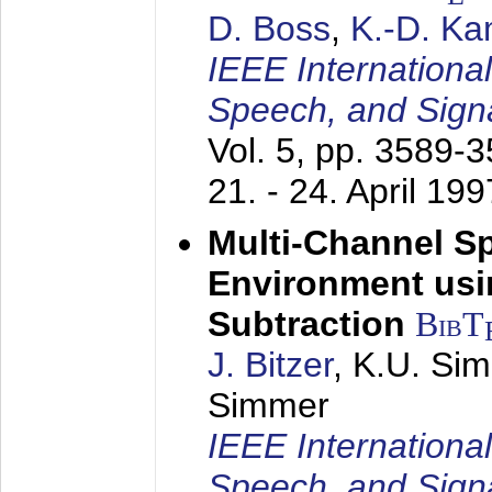
D. Boss
,
K.-D. K
IEEE Internationa
Speech, and Sign
Vol. 5, pp. 3589-
21. - 24. April 199
Multi-Channel S
Environment usin
Subtraction
BibT
J. Bitzer
, K.U. Si
Simmer
IEEE Internationa
Speech, and Sign