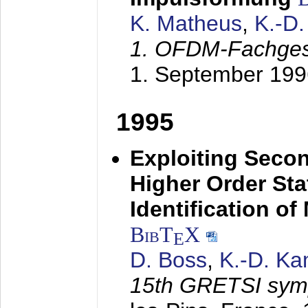
K. Matheus
,
K.-D
1. OFDM-Fachge
1. September 199
1995
Exploiting Secon
Higher Order Stat
Identification o
BibT
X
E
D. Boss
,
K.-D. K
15th GRETSI sy