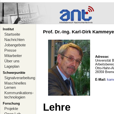
Institut
Prof. Dr.-Ing. Karl-Dirk Kammeyer
Startseite
Nachrichten
Jobangebote
Presse
Mitarbeiter
Adresse:
Universität 
Über uns
Arbeitsberei
Lageplan
Otto-Hahn-A
28359 Brem
Schwerpunkte
Signalverarbeitung
E-Mail
:
kam
Maschinelles
Lernen
Kommunikations-
technologien
Forschung
Lehre
Projekte
Open Lab