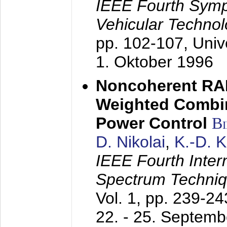
IEEE Fourth Sym
Vehicular Technol
pp. 102-107,
Univ
1. Oktober 1996
Noncoherent RA
Weighted Combi
Power Control
B
D. Nikolai
,
K.-D. 
IEEE Fourth Inte
Spectrum Techniq
Vol. 1, pp. 239-2
22. - 25. Septem