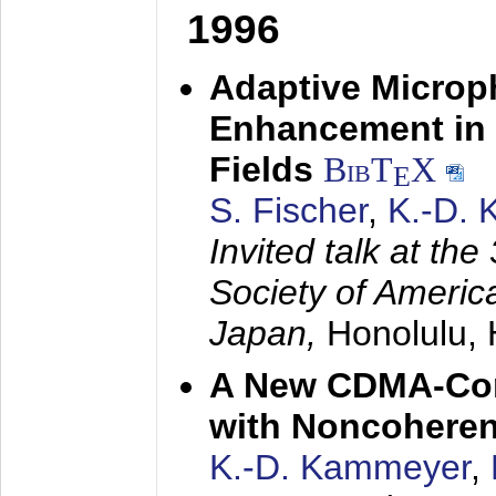
1996
Adaptive Microp
Enhancement in 
Fields
BibT
X
E
S. Fischer
,
K.-D.
Invited talk at the
Society of America
Japan,
Honolulu, 
A New CDMA-Con
with Noncoheren
K.-D. Kammeyer
,