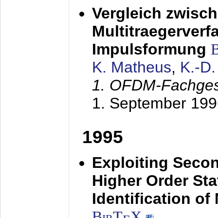
Vergleich zwisc
Multitraegerverf
Impulsformung
K. Matheus
,
K.-D
1. OFDM-Fachge
1. September 199
1995
Exploiting Secon
Higher Order Stat
Identification o
BibT
X