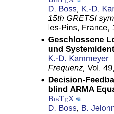
E
D. Boss
,
K.-D. K
15th GRETSI sy
les-Pins, France,
Geschlossene Lö
und Systemidenti
K.-D. Kammeyer
Frequenz,
Vol. 49
Decision-Feedba
blind ARMA Equal
BibT
X
E
D. Boss
,
B. Jelon