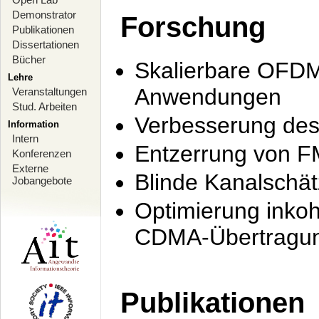
Demonstrator
Forschung
Publikationen
Dissertationen
Bücher
Skalierbare OFDM-
Lehre
Anwendungen
Veranstaltungen
Stud. Arbeiten
Verbesserung de
Information
Intern
Entzerrung von F
Konferenzen
Externe
Blinde Kanalschä
Jobangebote
Optimierung inko
CDMA-Übertragung
Publikationen