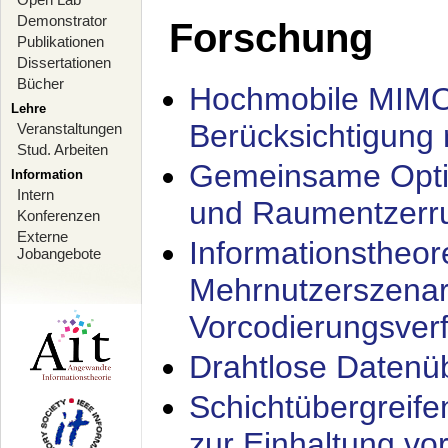
Demonstrator
Forschung
Publikationen
Dissertationen
Bücher
Hochmobile MIMO
Lehre
Berücksichtigung 
Veranstaltungen
Stud. Arbeiten
Gemeinsame Opti
Information
Intern
und Raumentzerru
Konferenzen
Externe
Informationstheor
Jobangebote
Mehrnutzerszenar
Vorcodierungsverf
Drahtlose Datenü
Schichtübergrei
zur Einhaltung vo