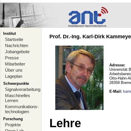
Institut
Prof. Dr.-Ing. Karl-Dirk Kammeyer
Startseite
Nachrichten
Jobangebote
Presse
Mitarbeiter
Adresse:
Universität 
Über uns
Arbeitsberei
Lageplan
Otto-Hahn-A
28359 Brem
Schwerpunkte
Signalverarbeitung
E-Mail
:
kam
Maschinelles
Lernen
Kommunikations-
technologien
Forschung
Lehre
Projekte
Open Lab