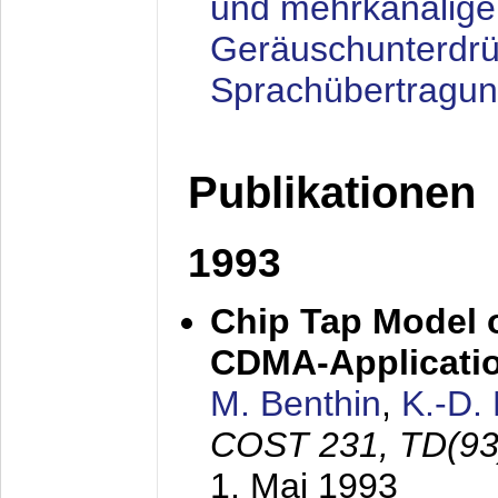
und mehrkanalige
Geräuschunterdrü
Sprachübertragu
Publikationen
1993
Chip Tap Model o
CDMA-Applicati
M. Benthin
,
K.-D.
COST 231, TD(93
1. Mai 1993