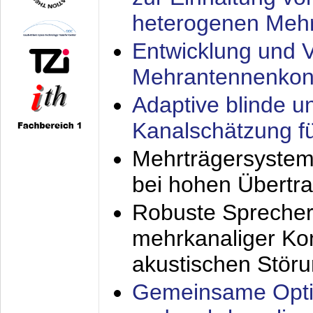
heterogenen Meh
Entwicklung und V
Mehrantennenkon
Adaptive blinde u
Kanalschätzung f
Mehrträgersystem
bei hohen Übertr
Robuste Sprecher
mehrkanaliger Ko
akustischen Stör
Gemeinsame Opti