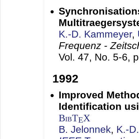
Synchronisations
Multitraegersys
K.-D. Kammeyer
,
Frequenz - Zeitsc
Vol. 47, No. 5-6, 
1992
Improved Method
Identification us
BibT
X
E
B. Jelonnek
,
K.-D