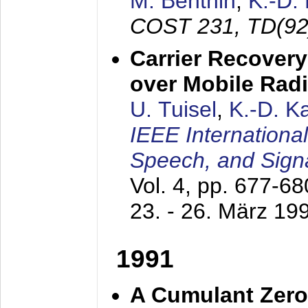
M. Benthin
,
K.-D.
COST 231, TD(92
Carrier Recovery
over Mobile Rad
U. Tuisel
,
K.-D. 
IEEE Internationa
Speech, and Sign
Vol. 4, pp. 677-6
23. - 26. März 19
1991
A Cumulant Zero