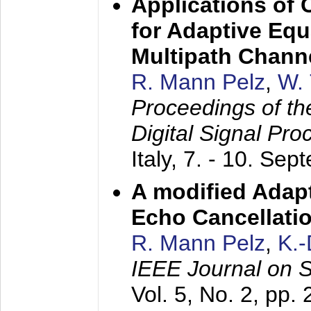
Applications of
for Adaptive Equ
Multipath Chann
R. Mann Pelz
,
W. 
Proceedings of th
Digital Signal Pr
Italy,
7. - 10. Sep
A modified Adapt
Echo Cancellati
R. Mann Pelz
,
K.
IEEE Journal on 
Vol. 5, No. 2, pp.