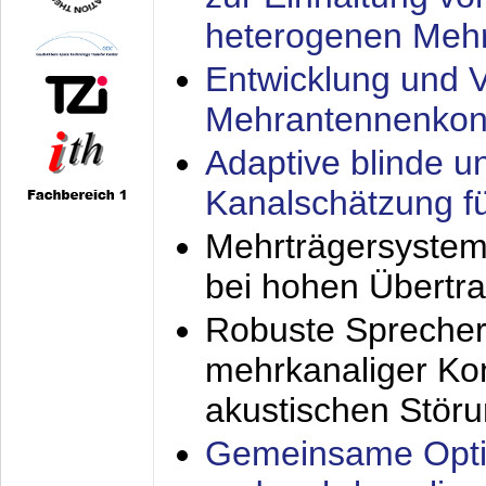
heterogenen Meh
Entwicklung und V
Mehrantennenkon
Adaptive blinde u
Kanalschätzung f
Mehrträgersystem
bei hohen Übertr
Robuste Sprecher
mehrkanaliger Ko
akustischen Stör
Gemeinsame Opti