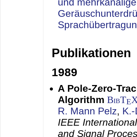
und mehrkanalige
Geräuschunterdrü
Sprachübertragu
Publikationen
1989
A Pole-Zero-Tra
Algorithm
BibT
E
R. Mann Pelz
,
K.
IEEE Internationa
and Signal Proce