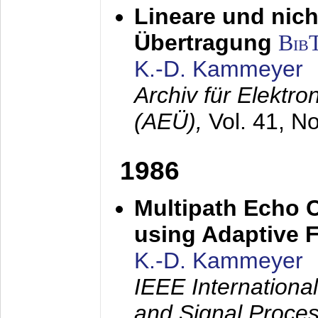
Lineare und nich
Übertragung
Bib
K.-D. Kammeyer
Archiv für Elektr
(AEÜ),
Vol. 41, N
1986
Multipath Echo 
using Adaptive F
K.-D. Kammeyer
IEEE Internationa
and Signal Proce