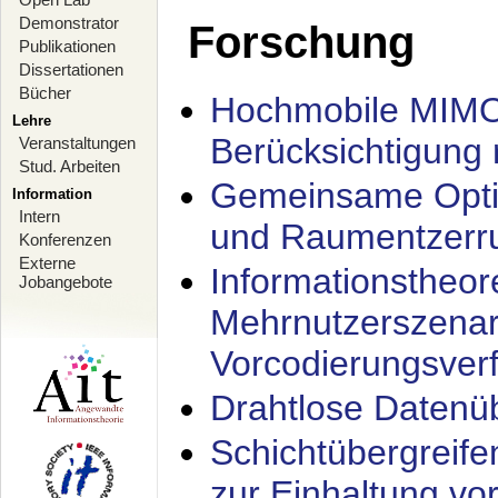
Demonstrator
Forschung
Publikationen
Dissertationen
Bücher
Hochmobile MIMO
Lehre
Berücksichtigung 
Veranstaltungen
Stud. Arbeiten
Gemeinsame Opti
Information
Intern
und Raumentzerru
Konferenzen
Externe
Informationstheor
Jobangebote
Mehrnutzerszenar
Vorcodierungsverf
Drahtlose Datenü
Schichtübergrei
zur Einhaltung vo