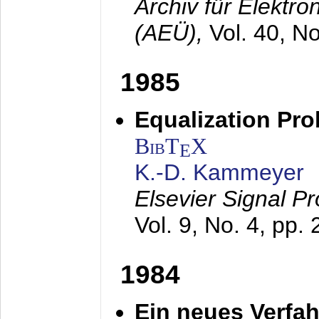
Archiv für Elektr
(AEÜ),
Vol. 40, N
1985
Equalization Pro
BibT
X
E
K.-D. Kammeyer
Elsevier Signal P
Vol. 9, No. 4, pp.
1984
Ein neues Verfah