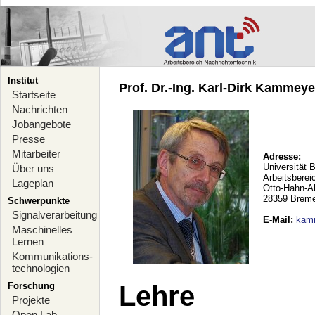
Institut
Prof. Dr.-Ing. Karl-Dirk Kammeyer
Startseite
Nachrichten
Jobangebote
Presse
Mitarbeiter
Adresse:
Universität 
Über uns
Arbeitsberei
Lageplan
Otto-Hahn-A
28359 Brem
Schwerpunkte
Signalverarbeitung
E-Mail
:
kam
Maschinelles
Lernen
Kommunikations-
technologien
Forschung
Lehre
Projekte
Open Lab