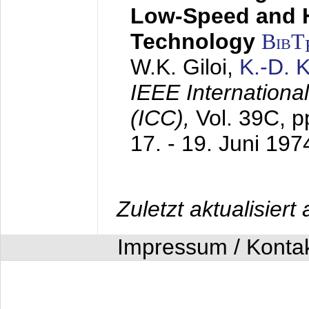
Low-Speed and 
Technology
BibT
W.K. Giloi,
K.-D.
IEEE Internation
(ICC),
Vol. 39C, p
17. - 19. Juni 197
Zuletzt aktualisier
Impressum / Konta