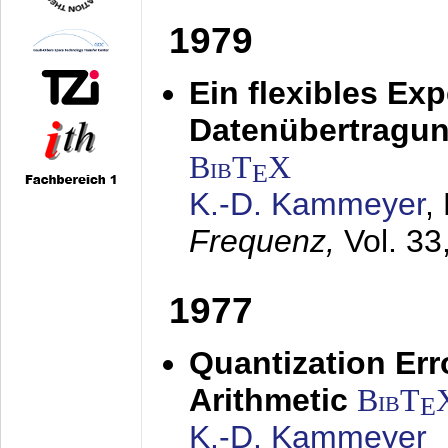
1979
Ein flexibles Ex
Datenübertragung
BibT
X
E
K.-D. Kammeyer
,
Frequenz,
Vol. 33
1977
Quantization Err
Arithmetic
BibT
E
K.-D. Kammeyer