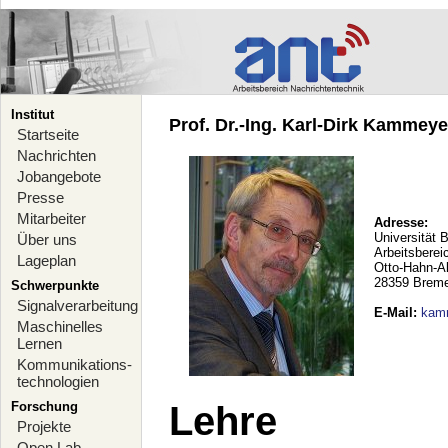
Institut
Prof. Dr.-Ing. Karl-Dirk Kammeyer
Startseite
Nachrichten
Jobangebote
Presse
Mitarbeiter
Adresse:
Universität 
Über uns
Arbeitsberei
Lageplan
Otto-Hahn-A
28359 Brem
Schwerpunkte
Signalverarbeitung
E-Mail
:
kam
Maschinelles
Lernen
Kommunikations-
technologien
Forschung
Lehre
Projekte
Open Lab