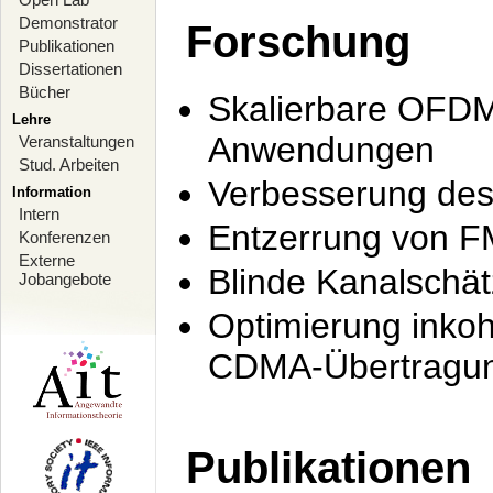
Demonstrator
Forschung
Publikationen
Dissertationen
Bücher
Skalierbare OFDM-
Lehre
Anwendungen
Veranstaltungen
Stud. Arbeiten
Verbesserung de
Information
Intern
Entzerrung von F
Konferenzen
Externe
Blinde Kanalschä
Jobangebote
Optimierung inko
CDMA-Übertragung
Publikationen