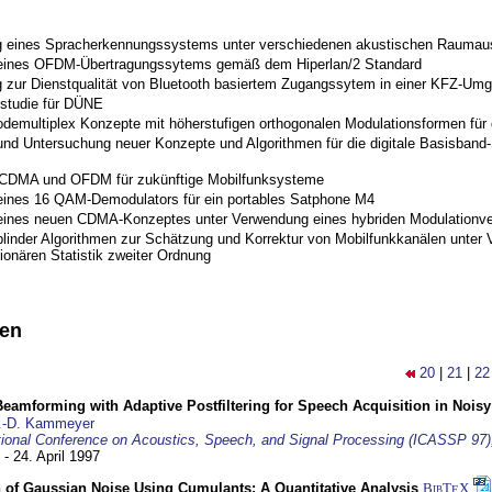
 eines Spracherkennungssystems unter verschiedenen akustischen Raumau
 eines OFDM-Übertragungssytems gemäß dem Hiperlan/2 Standard
 zur Dienstqualität von Bluetooth basiertem Zugangssytem in einer KFZ-Um
studie für DÜNE
odemultiplex Konzepte mit höherstufigen orthogonalen Modulationsformen für
nd Untersuchung neuer Konzepte und Algorithmen für die digitale Basisband-S
 CDMA und OFDM für zukünftige Mobilfunksysteme
eines 16 QAM-Demodulators für ein portables Satphone M4
eines neuen CDMA-Konzeptes unter Verwendung eines hybriden Modulationve
blinder Algorithmen zur Schätzung und Korrektur von Mobilfunkkanälen unter 
ionären Statistik zweiter Ordnung
nen
20
|
21
|
22
eamforming with Adaptive Postfiltering for Speech Acquisition in Nois
.-D. Kammeyer
tional Conference on Acoustics, Speech, and Signal Processing (ICASSP 97)
 - 24. April 1997
 of Gaussian Noise Using Cumulants: A Quantitative Analysis
BibT
X
E