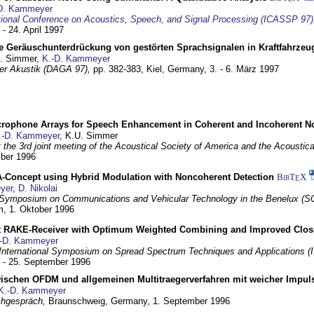
D. Kammeyer
tional Conference on Acoustics, Speech, and Signal Processing (ICASSP 97)
 - 24. April 1997
e Geräuschunterdrückung von gestörten Sprachsignalen in Kraftfahrze
U. Simmer,
K.-D. Kammeyer
 der Akustik (DAGA 97),
pp. 382-383,
Kiel, Germany,
3. - 6. März 1997
crophone Arrays for Speech Enhancement in Coherent and Incoherent No
.-D. Kammeyer
, K.U. Simmer
at the 3rd joint meeting of the Acoustical Society of America and the Acoustic
mber 1996
Concept using Hybrid Modulation with Noncoherent Detection
BibT
X
E
yer
,
D. Nikolai
Symposium on Communications and Vehicular Technology in the Benelux (S
m,
1. Oktober 1996
 RAKE-Receiver with Optimum Weighted Combining and Improved Clos
-D. Kammeyer
International Symposium on Spread Spectrum Techniques and Applications 
. - 25. September 1996
wischen OFDM und allgemeinen Multitraegerverfahren mit weicher Impu
K.-D. Kammeyer
hgespräch,
Braunschweig, Germany,
1. September 1996