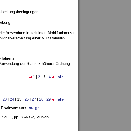
sbreitungsbedingungen
gebung
 die Anwendung in zellularen Mobilfunknetzen
ignalverarbeitung einer Multistandard-
rfahrens
Verwendung der Statistik höherer Ordnung
1
|
2
|
3
|
4
alle
|
23
|
24
|
25
|
26
|
27
|
28
|
29
alle
y Environments
BibT
X
E
,
Vol. 1, pp. 359-362,
Munich,