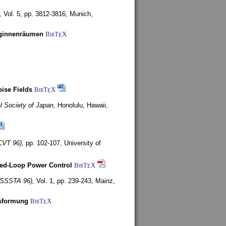
,
Vol. 5, pp. 3812-3816,
Munich,
uginnenräumen
BibT
X
E
ise Fields
BibT
X
E
al Society of Japan,
Honolulu, Hawaii,
CVT 96),
pp. 102-107,
University of
ed-Loop Power Control
BibT
X
E
(ISSSTA 96),
Vol. 1, pp. 239-243,
Mainz,
lsformung
BibT
X
E