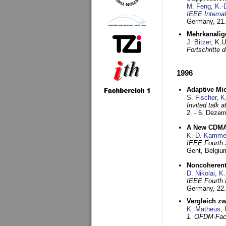
M. Feng
,
K.-
IEEE Interna
Germany,
21.
Mehrkanalig
J. Bitzer
, K.
Fortschritte
1996
Adaptive Mi
S. Fischer
,
K
Invited talk 
2. - 6. Deze
A New CDMA-
K.-D. Kamme
IEEE Fourth 
Gent, Belgiu
Noncoherent
D. Nikolai
,
K.
IEEE Fourth 
Germany,
22
Vergleich z
K. Matheus
,
1. OFDM-Fac