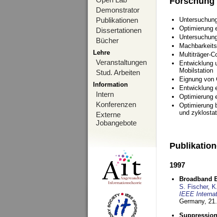
Forschung
Demonstrator
Publikationen
Untersuchung
Optimierung
Dissertationen
Untersuchung
Bücher
Machbarkeits
Lehre
Multiträger-C
Veranstaltungen
Entwicklung u
Mobilstation
Stud. Arbeiten
Eignung von
Information
Entwicklung 
Intern
Optimierung 
Konferenzen
Optimierung 
und zyklostat
Externe
Jobangebote
Publikatio
1997
Broadband B
S. Fischer
,
K
IEEE Interna
Germany,
21.
Suppression