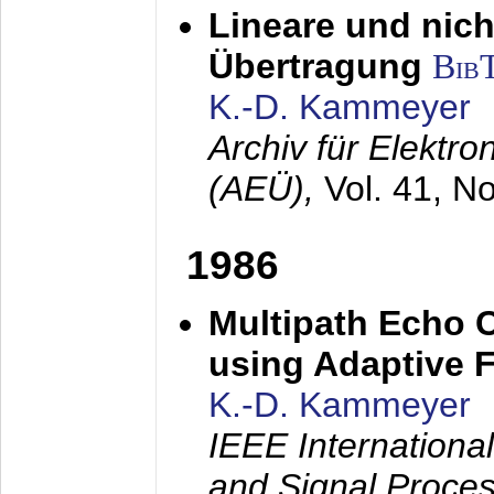
Lineare und nich
Übertragung
Bib
K.-D. Kammeyer
Archiv für Elektr
(AEÜ),
Vol. 41, N
1986
Multipath Echo 
using Adaptive F
K.-D. Kammeyer
IEEE Internationa
and Signal Proce