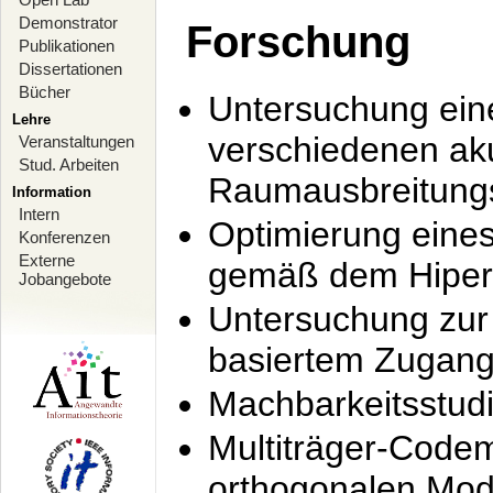
Demonstrator
Forschung
Publikationen
Dissertationen
Bücher
Untersuchung ein
Lehre
verschiedenen ak
Veranstaltungen
Stud. Arbeiten
Raumausbreitung
Information
Intern
Optimierung ein
Konferenzen
Externe
gemäß dem Hiperl
Jobangebote
Untersuchung zur 
basiertem Zugan
Machbarkeitsstud
Multiträger-Codem
orthogonalen Mod