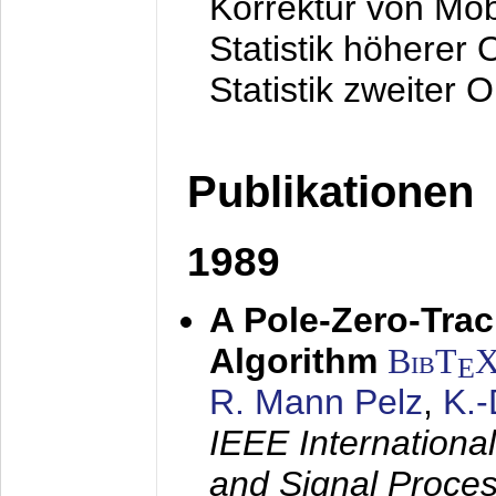
Korrektur von Mo
Statistik höherer
Statistik zweiter 
Publikationen
1989
A Pole-Zero-Tra
Algorithm
BibT
E
R. Mann Pelz
,
K.
IEEE Internationa
and Signal Proce