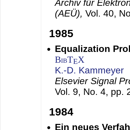
Archiv für Elektr
(AEÜ),
Vol. 40, N
1985
Equalization Pro
BibT
X
E
K.-D. Kammeyer
Elsevier Signal P
Vol. 9, No. 4, pp.
1984
Ein neues Verfah