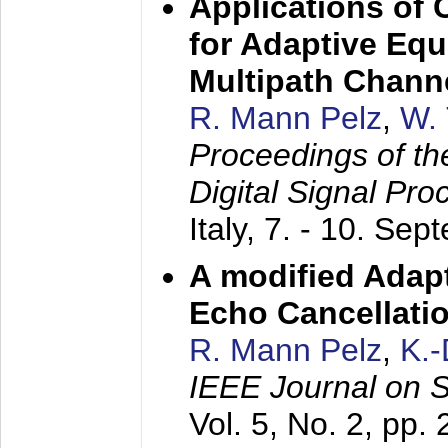
Applications of
for Adaptive Equ
Multipath Chann
R. Mann Pelz
,
W. 
Proceedings of th
Digital Signal Pr
Italy,
7. - 10. Sep
A modified Adapt
Echo Cancellati
R. Mann Pelz
,
K.
IEEE Journal on 
Vol. 5, No. 2, pp.