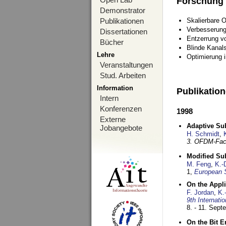
Forschung
Demonstrator
Publikationen
Skalierbare 
Verbesserun
Dissertationen
Entzerrung v
Bücher
Blinde Kanal
Lehre
Optimierung 
Veranstaltungen
Stud. Arbeiten
Information
Publikatio
Intern
Konferenzen
1998
Externe
Adaptive Sub
Jobangebote
H. Schmidt
,
3. OFDM-Fac
Modified Su
M. Feng
,
K.-
1,
European 
On the Appl
F. Jordan
,
K.
9th Internat
8. - 11. Sep
On the Bit 