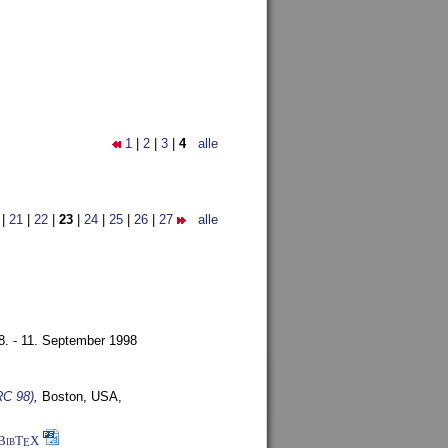
1
|
2
|
3
|
4
alle
|
21
|
22
|
23
|
24
|
25
|
26
|
27
alle
8. - 11. September 1998
RC 98)
,
Boston, USA,
BibT
X
E