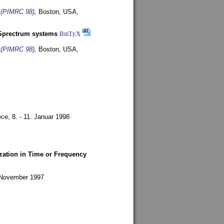
s (PIMRC 98)
,
Boston, USA,
-Sprectrum systems
BibT
X
E
s (PIMRC 98)
,
Boston, USA,
ece,
8. - 11. Januar 1998
zation in Time or Frequency
. November 1997