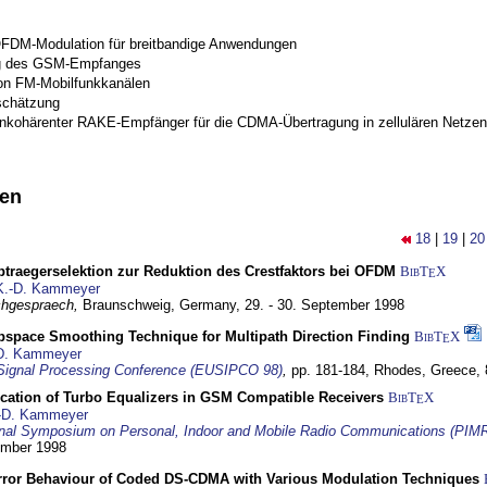
OFDM-Modulation für breitbandige Anwendungen
g des GSM-Empfanges
on FM-Mobilfunkkanälen
schätzung
inkohärenter RAKE-Empfänger für die CDMA-Übertragung in zellulären Netzen
nen
18
|
19
|
20
traegerselektion zur Reduktion des Crestfaktors bei OFDM
BibT
X
E
K.-D. Kammeyer
hgespraech,
Braunschweig, Germany,
29. - 30. September 1998
bspace Smoothing Technique for Multipath Direction Finding
BibT
X
E
D. Kammeyer
Signal Processing Conference (EUSIPCO 98)
,
pp. 181-184,
Rhodes, Greece,
ication of Turbo Equalizers in GSM Compatible Receivers
BibT
X
E
-D. Kammeyer
ional Symposium on Personal, Indoor and Mobile Radio Communications (PIM
tember 1998
Error Behaviour of Coded DS-CDMA with Various Modulation Techniques