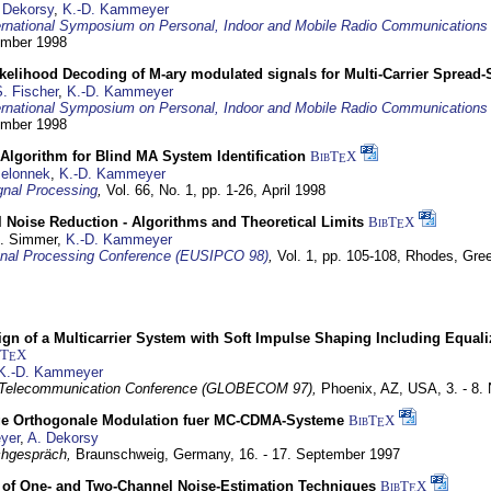
 Dekorsy
,
K.-D. Kammeyer
ernational Symposium on Personal, Indoor and Mobile Radio Communication
tember 1998
elihood Decoding of M-ary modulated signals for Multi-Carrier Spread
. Fischer
,
K.-D. Kammeyer
ernational Symposium on Personal, Indoor and Mobile Radio Communication
tember 1998
Algorithm for Blind MA System Identification
BibT
X
E
Jelonnek
,
K.-D. Kammeyer
nal Processing
,
Vol. 66, No. 1, pp. 1-26,
April 1998
 Noise Reduction - Algorithms and Theoretical Limits
BibT
X
E
U. Simmer,
K.-D. Kammeyer
nal Processing Conference (EUSIPCO 98)
,
Vol. 1, pp. 105-108,
Rhodes, Gre
gn of a Multicarrier System with Soft Impulse Shaping Including Equali
bT
X
E
K.-D. Kammeyer
 Telecommunication Conference (GLOBECOM 97),
Phoenix, AZ, USA,
3. - 8
ge Orthogonale Modulation fuer MC-CDMA-Systeme
BibT
X
E
yer
,
A. Dekorsy
hgespräch,
Braunschweig, Germany,
16. - 17. September 1997
of One- and Two-Channel Noise-Estimation Techniques
BibT
X
E