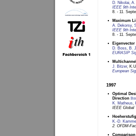
D. Nikolai
,
A.
IEEE 9th Int
8. - 11. Sep
Maximum Lik
A. Dekorsy
,
S
IEEE 9th Int
8. - 11. Sep
Eigenvector 
D. Boss
,
B. 
EURASIP Sig
Multichannel
J. Bitzer
, K.
European Sig
1997
Optimal Desi
Direction
Bi
K. Matheus
,
IEEE Global
Hoeherstufi
K.-D. Kamme
2. OFDM-Fac
Comparison 