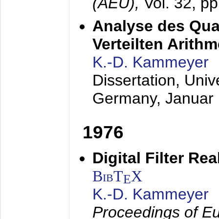
(AEÜ),
Vol. 32, p
Analyse des Quan
Verteilten Arithm
K.-D. Kammeyer
Dissertation, Univ
Germany,
Januar
1976
Digital Filter Re
BibT
X
E
K.-D. Kammeyer
Proceedings of Eu