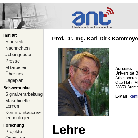
Institut
Prof. Dr.-Ing. Karl-Dirk Kammeyer
Startseite
Nachrichten
Jobangebote
Presse
Mitarbeiter
Adresse:
Universität 
Über uns
Arbeitsberei
Lageplan
Otto-Hahn-A
28359 Brem
Schwerpunkte
Signalverarbeitung
E-Mail
:
kam
Maschinelles
Lernen
Kommunikations-
technologien
Forschung
Lehre
Projekte
Open Lab