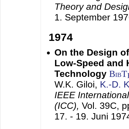
Theory and Desig
1. September 197
1974
On the Design of
Low-Speed and 
Technology
BibT
W.K. Giloi,
K.-D.
IEEE Internation
(ICC),
Vol. 39C, p
17. - 19. Juni 197