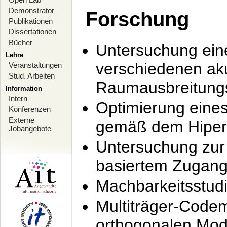
Demonstrator
Forschung
Publikationen
Dissertationen
Bücher
Untersuchung ein
Lehre
verschiedenen ak
Veranstaltungen
Stud. Arbeiten
Raumausbreitung
Information
Intern
Optimierung ein
Konferenzen
Externe
gemäß dem Hiperl
Jobangebote
Untersuchung zur 
basiertem Zugan
Machbarkeitsstud
Multiträger-Codem
orthogonalen Mod