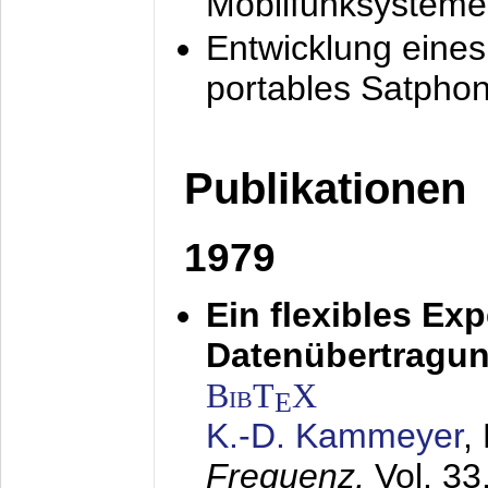
Mobilfunksysteme
Entwicklung eine
portables Satpho
Publikationen
1979
Ein flexibles Ex
Datenübertragung
BibT
X
E
K.-D. Kammeyer
,
Frequenz,
Vol. 33