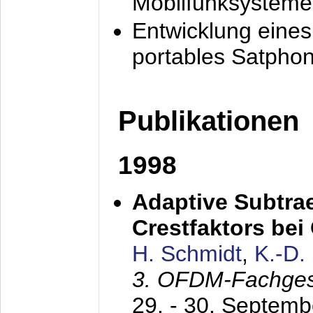
Mobilfunksysteme
Entwicklung eine
portables Satpho
Publikationen
1998
Adaptive Subtra
Crestfaktors be
H. Schmidt
,
K.-D
3. OFDM-Fachge
29. - 30. Septem