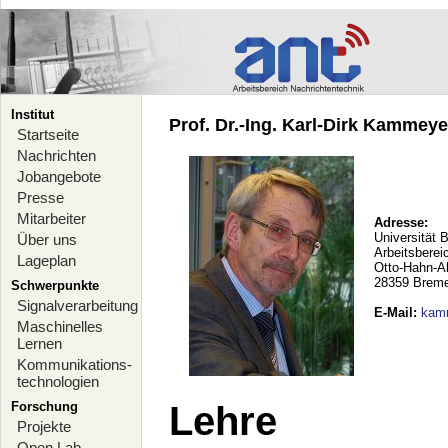
Institut
Prof. Dr.-Ing. Karl-Dirk Kammeyer
Startseite
Nachrichten
Jobangebote
Presse
Mitarbeiter
Adresse:
Universität 
Über uns
Arbeitsberei
Lageplan
Otto-Hahn-A
28359 Brem
Schwerpunkte
Signalverarbeitung
E-Mail
:
kam
Maschinelles
Lernen
Kommunikations-
technologien
Forschung
Lehre
Projekte
Open Lab