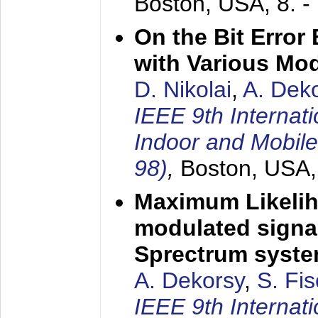
Boston, USA,
8. 
On the Bit Erro
with Various Mo
D. Nikolai
,
A. Dek
IEEE 9th Internat
Indoor and Mobil
98)
,
Boston, USA
Maximum Likelih
modulated signal
Sprectrum syst
A. Dekorsy
,
S. Fis
IEEE 9th Internat