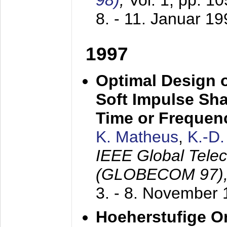
98)
,
Vol. 1, pp. 1
8. - 11. Januar 1
1997
Optimal Design o
Soft Impulse Sha
Time or Frequenc
K. Matheus
,
K.-D
IEEE Global Tele
(GLOBECOM 97)
3. - 8. November
Hoeherstufige O