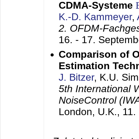
CDMA-Systeme
K.-D. Kammeyer
,
2. OFDM-Fachge
16. - 17. Septem
Comparison of O
Estimation Tech
J. Bitzer
, K.U. Si
5th International
NoiseControl (I
London, U.K.,
11.