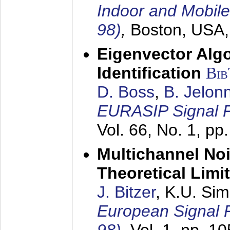
Indoor and Mobil
98)
,
Boston, USA
Eigenvector Alg
Identification
Bi
D. Boss
,
B. Jelon
EURASIP Signal P
Vol. 66, No. 1, pp
Multichannel No
Theoretical Limi
J. Bitzer
, K.U. Si
European Signal