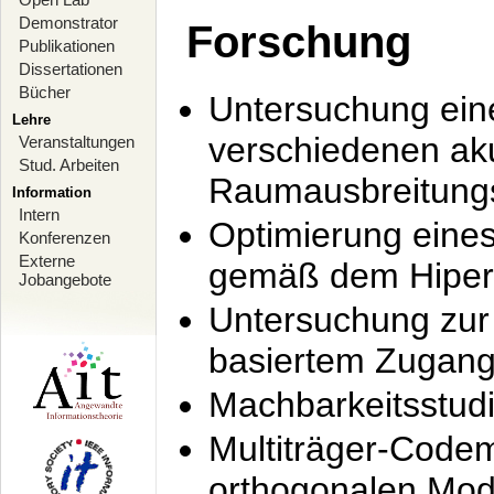
Demonstrator
Forschung
Publikationen
Dissertationen
Bücher
Untersuchung ein
Lehre
verschiedenen ak
Veranstaltungen
Stud. Arbeiten
Raumausbreitung
Information
Intern
Optimierung ein
Konferenzen
Externe
gemäß dem Hiperl
Jobangebote
Untersuchung zur 
basiertem Zugan
Machbarkeitsstud
Multiträger-Codem
orthogonalen Mod