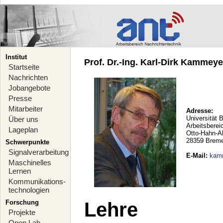
Institut
Prof. Dr.-Ing. Karl-Dirk Kammeyer
Startseite
Nachrichten
Jobangebote
Presse
Mitarbeiter
Adresse:
Universität 
Über uns
Arbeitsberei
Lageplan
Otto-Hahn-A
28359 Brem
Schwerpunkte
Signalverarbeitung
E-Mail
:
kam
Maschinelles
Lernen
Kommunikations-
technologien
Forschung
Lehre
Projekte
Open Lab