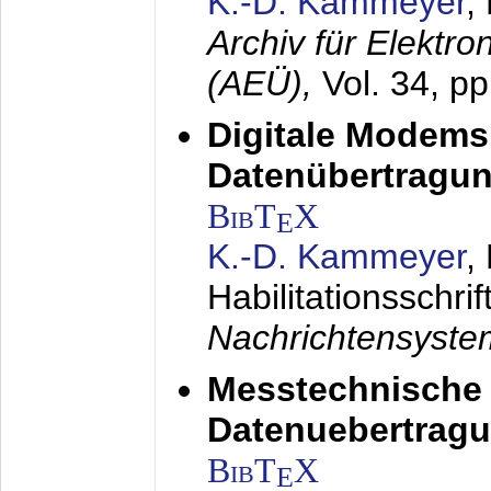
K.-D. Kammeyer
,
Archiv für Elektr
(AEÜ),
Vol. 34, p
Digitale Modems
Datenübertragun
BibT
X
E
K.-D. Kammeyer
,
Habilitationsschrif
Nachrichtensyst
Messtechnische
Datenuebertragu
BibT
X
E