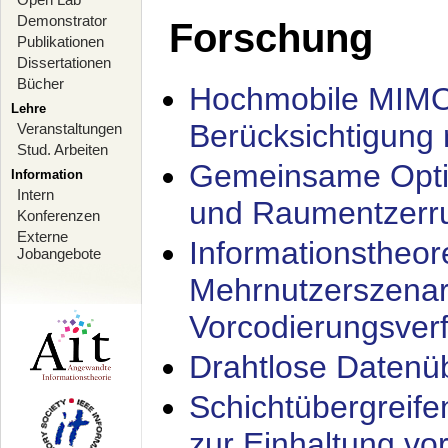
Demonstrator
Forschung
Publikationen
Dissertationen
Bücher
Hochmobile MIMO
Lehre
Berücksichtigung 
Veranstaltungen
Stud. Arbeiten
Gemeinsame Opti
Information
Intern
und Raumentzerru
Konferenzen
Externe
Informationstheor
Jobangebote
Mehrnutzerszenar
Vorcodierungsverf
Drahtlose Datenü
Schichtübergrei
zur Einhaltung vo