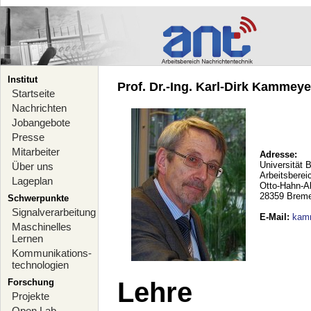
Institut
Prof. Dr.-Ing. Karl-Dirk Kammeyer
Startseite
Nachrichten
Jobangebote
Presse
Mitarbeiter
Adresse:
Universität 
Über uns
Arbeitsberei
Lageplan
Otto-Hahn-A
28359 Brem
Schwerpunkte
Signalverarbeitung
E-Mail
:
kam
Maschinelles
Lernen
Kommunikations-
technologien
Forschung
Lehre
Projekte
Open Lab