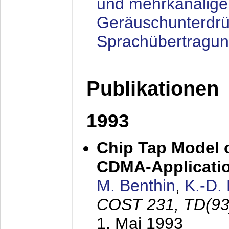
und mehrkanalige
Geräuschunterdrü
Sprachübertragu
Publikationen
1993
Chip Tap Model o
CDMA-Applicati
M. Benthin
,
K.-D.
COST 231, TD(93
1. Mai 1993