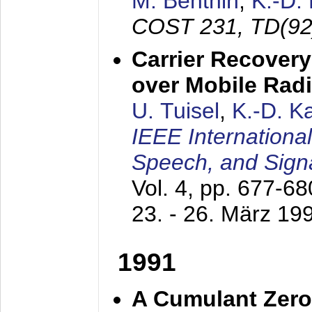
M. Benthin
,
K.-D.
COST 231, TD(92
Carrier Recovery
over Mobile Rad
U. Tuisel
,
K.-D. 
IEEE Internationa
Speech, and Sign
Vol. 4, pp. 677-6
23. - 26. März 19
1991
A Cumulant Zero