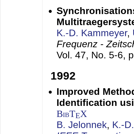
Synchronisations
Multitraegersys
K.-D. Kammeyer
,
Frequenz - Zeitsc
Vol. 47, No. 5-6, 
1992
Improved Method
Identification us
BibT
X
E
B. Jelonnek
,
K.-D