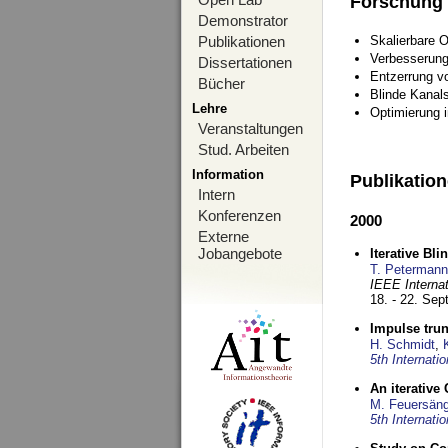
Forschung
Demonstrator
Publikationen
Skalierbare 
Verbesserun
Dissertationen
Entzerrung v
Bücher
Blinde Kanal
Lehre
Optimierung 
Veranstaltungen
Stud. Arbeiten
Information
Publikatio
Intern
Konferenzen
2000
Externe
Jobangebote
Iterative Bl
T. Petermann
IEEE Interna
18. - 22. Se
Impulse tru
H. Schmidt
,
5th Internat
An iterative
M. Feuersäng
5th Internat