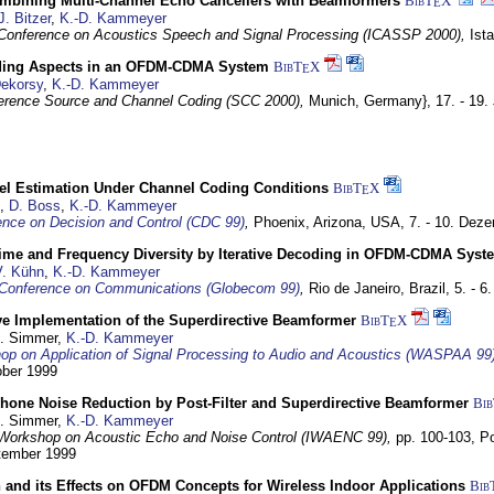
mbining Multi-Channel Echo Cancellers with Beamformers
BibT
X
E
J. Bitzer
,
K.-D. Kammeyer
l Conference on Acoustics Speech and Signal Processing (ICASSP 2000),
Ist
ding Aspects in an OFDM-CDMA System
BibT
X
E
Dekorsy
,
K.-D. Kammeyer
erence Source and Channel Coding (SCC 2000),
Munich, Germany},
17. - 19.
el Estimation Under Channel Coding Conditions
BibT
X
E
,
D. Boss
,
K.-D. Kammeyer
nce on Decision and Control (CDC 99)
,
Phoenix, Arizona, USA,
7. - 10. Dez
Time and Frequency Diversity by Iterative Decoding in OFDM-CDMA Syst
V. Kühn
,
K.-D. Kammeyer
Conference on Communications (Globecom 99)
,
Rio de Janeiro, Brazil,
5. - 
ve Implementation of the Superdirective Beamformer
BibT
X
E
U. Simmer,
K.-D. Kammeyer
p on Application of Signal Processing to Audio and Acoustics (WASPAA 99
ober 1999
phone Noise Reduction by Post-Filter and Superdirective Beamformer
Bi
U. Simmer,
K.-D. Kammeyer
l Workshop on Acoustic Echo and Noise Control (IWAENC 99),
pp. 100-103,
P
ptember 1999
 and its Effects on OFDM Concepts for Wireless Indoor Applications
Bib