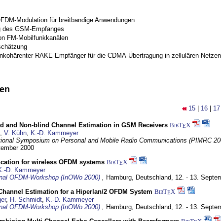
OFDM-Modulation für breitbandige Anwendungen
g des GSM-Empfanges
on FM-Mobilfunkkanälen
schätzung
inkohärenter RAKE-Empfänger für die CDMA-Übertragung in zellulären Netzen
nen
15
|
16
|
17
ind and Non-blind Channel Estimation in GSM Receivers
BibT
X
E
,
V. Kühn
,
K.-D. Kammeyer
tional Symposium on Personal and Mobile Radio Communications (PIMRC 20
ptember 2000
ncation for wireless OFDM systems
BibT
X
E
K.-D. Kammeyer
ional OFDM-Workshop (InOWo 2000)
,
Hamburg, Deutschland,
12. - 13. Septe
 Channel Estimation for a Hiperlan/2 OFDM System
BibT
X
E
er
,
H. Schmidt
,
K.-D. Kammeyer
ional OFDM-Workshop (InOWo 2000)
,
Hamburg, Deutschland,
12. - 13. Septe