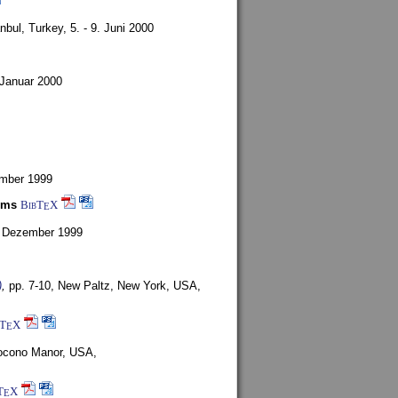
anbul, Turkey,
5. - 9. Juni 2000
 Januar 2000
ember 1999
ems
BibT
X
E
6. Dezember 1999
)
,
pp. 7-10,
New Paltz, New York, USA,
bT
X
E
ocono Manor, USA,
T
X
E