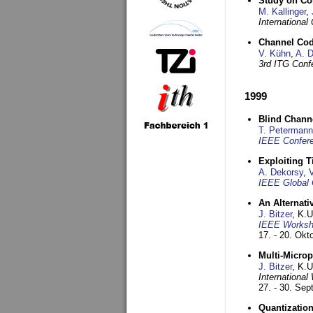
Study on Co
M. Kallinger
,
Internationa
Channel Co
V. Kühn
,
A. 
3rd ITG Conf
1999
Blind Chann
T. Petermann
IEEE Confere
Exploiting 
A. Dekorsy
,
IEEE Global 
An Alternati
J. Bitzer
, K.
IEEE Worksho
17. - 20. Okt
Multi-Micro
J. Bitzer
, K.
Internationa
27. - 30. Se
Quantization