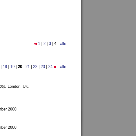
1
|
2
|
3
|
4
alle
|
18
|
19
|
20
|
21
|
22
|
23
|
24
alle
00),
London, UK,
mber 2000
mber 2000