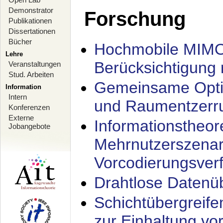
Demonstrator
Forschung
Publikationen
Dissertationen
Bücher
Hochmobile MIMO
Lehre
Berücksichtigung 
Veranstaltungen
Stud. Arbeiten
Gemeinsame Opti
Information
Intern
und Raumentzerru
Konferenzen
Externe
Informationstheor
Jobangebote
Mehrnutzerszenar
Vorcodierungsverf
Drahtlose Datenü
Schichtübergrei
zur Einhaltung vo