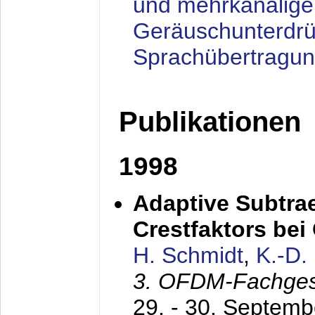
und mehrkanalige
Geräuschunterdrü
Sprachübertragu
Publikationen
1998
Adaptive Subtra
Crestfaktors be
H. Schmidt
,
K.-D
3. OFDM-Fachge
29. - 30. Septem