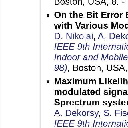
Boston, USA,
8. 
On the Bit Erro
with Various Mo
D. Nikolai
,
A. Dek
IEEE 9th Internat
Indoor and Mobil
98)
,
Boston, USA
Maximum Likelih
modulated signal
Sprectrum syst
A. Dekorsy
,
S. Fis
IEEE 9th Internat