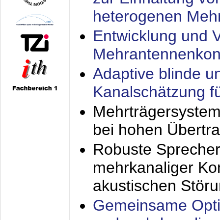
heterogenen Meh
Entwicklung und V
Mehrantennenkon
Adaptive blinde u
Kanalschätzung f
Mehrträgersystem
bei hohen Übertr
Robuste Sprecher
mehrkanaliger Ko
akustischen Stör
Gemeinsame Opti