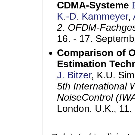
CDMA-Systeme
K.-D. Kammeyer
,
2. OFDM-Fachge
16. - 17. Septem
Comparison of O
Estimation Tech
J. Bitzer
, K.U. Si
5th International
NoiseControl (I
London, U.K.,
11.