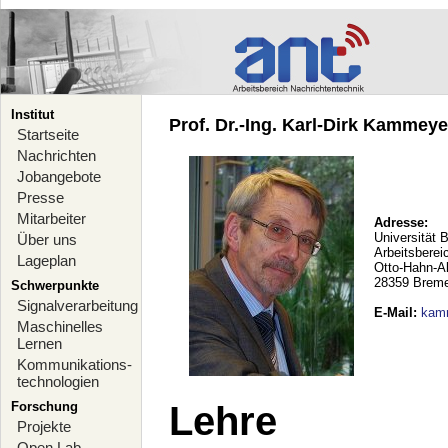
Institut
Prof. Dr.-Ing. Karl-Dirk Kammeyer
Startseite
Nachrichten
Jobangebote
Presse
Mitarbeiter
Adresse:
Universität 
Über uns
Arbeitsberei
Lageplan
Otto-Hahn-A
28359 Brem
Schwerpunkte
Signalverarbeitung
E-Mail
:
kam
Maschinelles
Lernen
Kommunikations-
technologien
Forschung
Lehre
Projekte
Open Lab