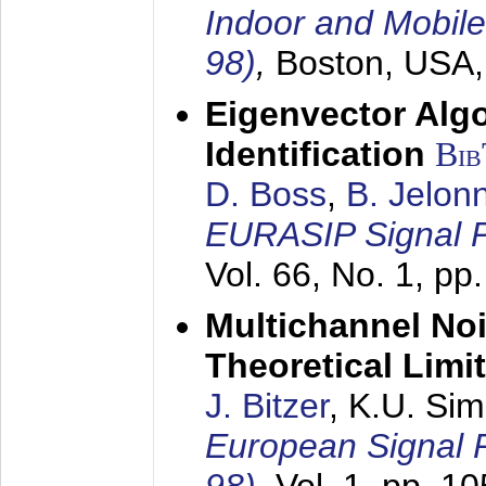
Indoor and Mobil
98)
,
Boston, USA
Eigenvector Alg
Identification
Bi
D. Boss
,
B. Jelon
EURASIP Signal P
Vol. 66, No. 1, pp
Multichannel No
Theoretical Limi
J. Bitzer
, K.U. Si
European Signal