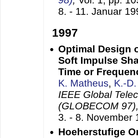
98)
,
Vol. 1, pp. 1
8. - 11. Januar 1
1997
Optimal Design o
Soft Impulse Sha
Time or Frequenc
K. Matheus
,
K.-D
IEEE Global Tele
(GLOBECOM 97)
3. - 8. November
Hoeherstufige O