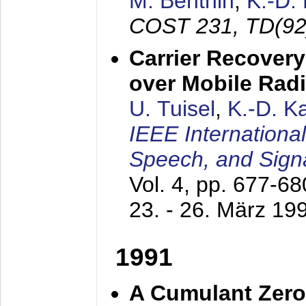
M. Benthin
,
K.-D.
COST 231, TD(92
Carrier Recovery
over Mobile Rad
U. Tuisel
,
K.-D. 
IEEE Internationa
Speech, and Sign
Vol. 4, pp. 677-6
23. - 26. März 19
1991
A Cumulant Zero