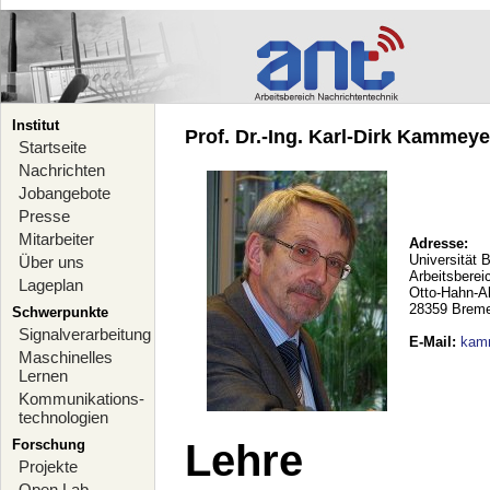
Institut
Prof. Dr.-Ing. Karl-Dirk Kammeyer
Startseite
Nachrichten
Jobangebote
Presse
Mitarbeiter
Adresse:
Universität 
Über uns
Arbeitsberei
Lageplan
Otto-Hahn-A
28359 Brem
Schwerpunkte
Signalverarbeitung
E-Mail
:
kam
Maschinelles
Lernen
Kommunikations-
technologien
Forschung
Lehre
Projekte
Open Lab