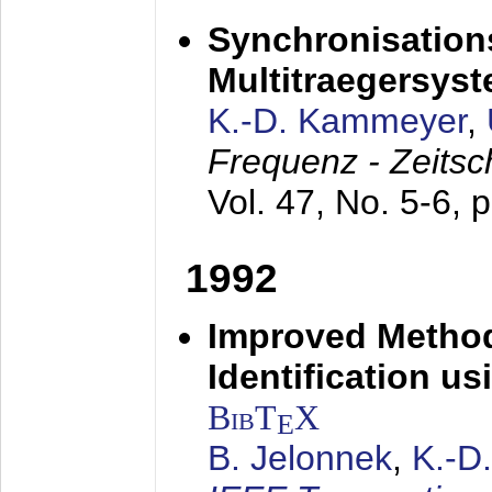
Synchronisations
Multitraegersys
K.-D. Kammeyer
,
Frequenz - Zeitsc
Vol. 47, No. 5-6, 
1992
Improved Method
Identification us
BibT
X
E
B. Jelonnek
,
K.-D