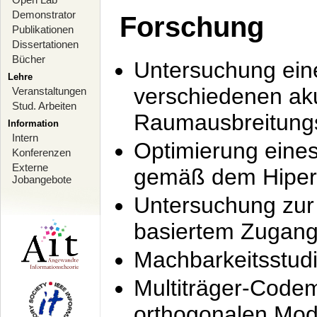
Demonstrator
Forschung
Publikationen
Dissertationen
Bücher
Untersuchung ein
Lehre
verschiedenen ak
Veranstaltungen
Stud. Arbeiten
Raumausbreitung
Information
Intern
Optimierung ein
Konferenzen
Externe
gemäß dem Hiperl
Jobangebote
Untersuchung zur 
basiertem Zugan
Machbarkeitsstud
Multiträger-Codem
orthogonalen Mod