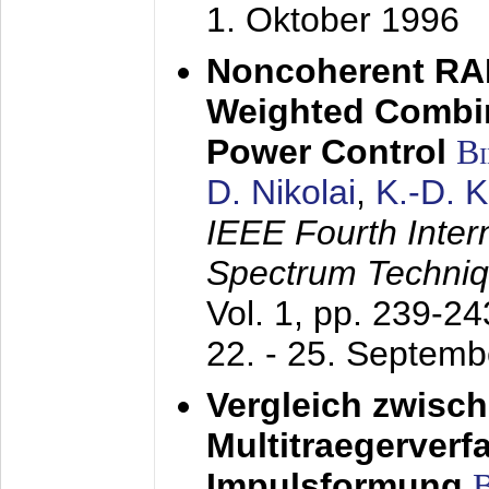
1. Oktober 1996
Noncoherent RA
Weighted Combi
Power Control
B
D. Nikolai
,
K.-D. 
IEEE Fourth Inte
Spectrum Techniq
Vol. 1, pp. 239-2
22. - 25. Septem
Vergleich zwisc
Multitraegerverf
Impulsformung