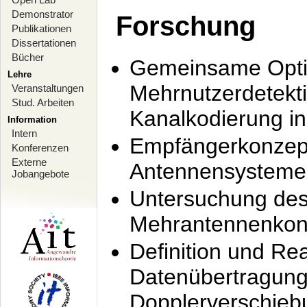
Demonstrator
Forschung
Publikationen
Dissertationen
Bücher
Gemeinsame Opti
Lehre
Mehrnutzerdetekti
Veranstaltungen
Stud. Arbeiten
Kanalkodierung 
Information
Intern
Empfängerkonzept
Konferenzen
Externe
Antennensysteme
Jobangebote
Untersuchung de
Mehrantennenkonz
Definition und Re
Datenübertragung
Dopplerverschie