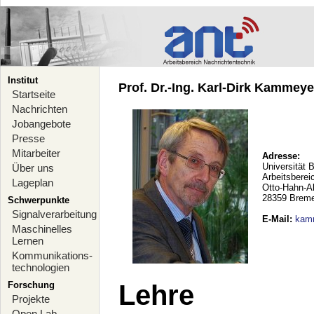
Institut
Prof. Dr.-Ing. Karl-Dirk Kammeyer
Startseite
Nachrichten
Jobangebote
Presse
Mitarbeiter
Adresse:
Universität 
Über uns
Arbeitsberei
Lageplan
Otto-Hahn-A
28359 Brem
Schwerpunkte
Signalverarbeitung
E-Mail
:
kam
Maschinelles
Lernen
Kommunikations-
technologien
Forschung
Lehre
Projekte
Open Lab