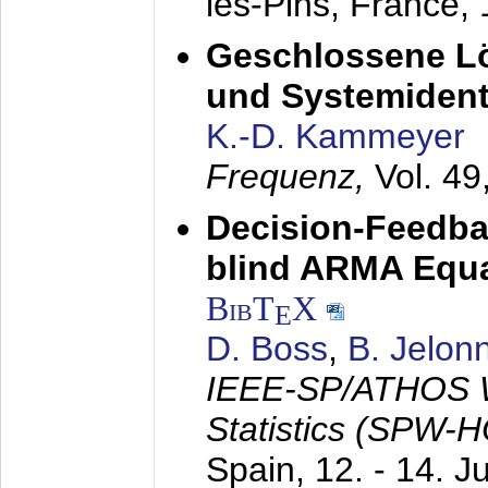
les-Pins, France,
Geschlossene Lö
und Systemidenti
K.-D. Kammeyer
Frequenz,
Vol. 49
Decision-Feedba
blind ARMA Equal
BibT
X
E
D. Boss
,
B. Jelon
IEEE-SP/ATHOS W
Statistics (SPW-
Spain,
12. - 14. J