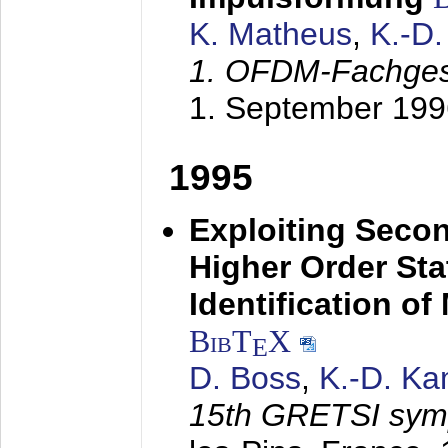
K. Matheus
,
K.-D
1. OFDM-Fachge
1. September 199
1995
Exploiting Secon
Higher Order Stat
Identification o
BibT
X
E
D. Boss
,
K.-D. K
15th GRETSI sy