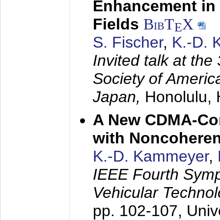
Enhancement in 
Fields
BibT
X
E
S. Fischer
,
K.-D.
Invited talk at the
Society of America
Japan,
Honolulu, 
A New CDMA-Con
with Noncoheren
K.-D. Kammeyer
,
IEEE Fourth Sym
Vehicular Technol
pp. 102-107,
Univ