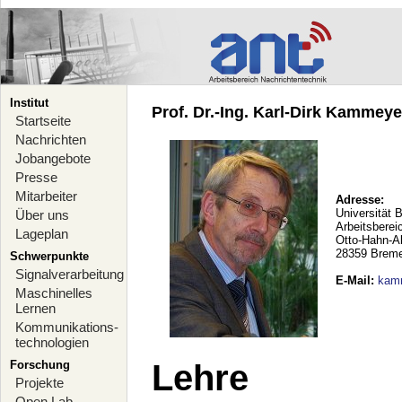
Institut
Prof. Dr.-Ing. Karl-Dirk Kammeyer
Startseite
Nachrichten
Jobangebote
Presse
Mitarbeiter
Adresse:
Universität 
Über uns
Arbeitsberei
Lageplan
Otto-Hahn-A
28359 Brem
Schwerpunkte
Signalverarbeitung
E-Mail
:
kam
Maschinelles
Lernen
Kommunikations-
technologien
Forschung
Lehre
Projekte
Open Lab