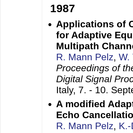
1987
Applications of
for Adaptive Equ
Multipath Chann
R. Mann Pelz
,
W. 
Proceedings of th
Digital Signal Pr
Italy,
7. - 10. Sep
A modified Adapt
Echo Cancellati
R. Mann Pelz
,
K.