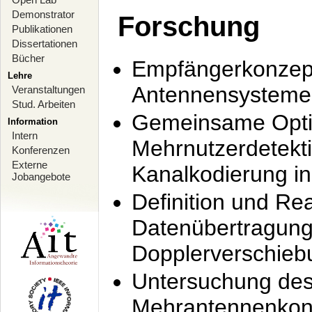
Demonstrator
Forschung
Publikationen
Dissertationen
Bücher
Empfängerkonzept
Lehre
Antennensysteme
Veranstaltungen
Stud. Arbeiten
Gemeinsame Opti
Information
Intern
Mehrnutzerdetekti
Konferenzen
Externe
Kanalkodierung 
Jobangebote
Definition und Re
Datenübertragung
Dopplerverschie
Untersuchung de
Mehrantennenkonz