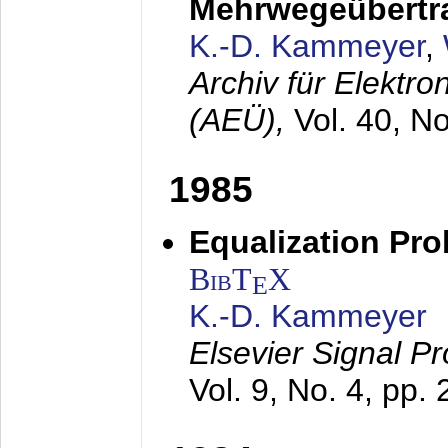
Mehrwegeübertr
K.-D. Kammeyer
,
Archiv für Elektr
(AEÜ),
Vol. 40, N
1985
Equalization Pro
BibT
X
E
K.-D. Kammeyer
Elsevier Signal P
Vol. 9, No. 4, pp.