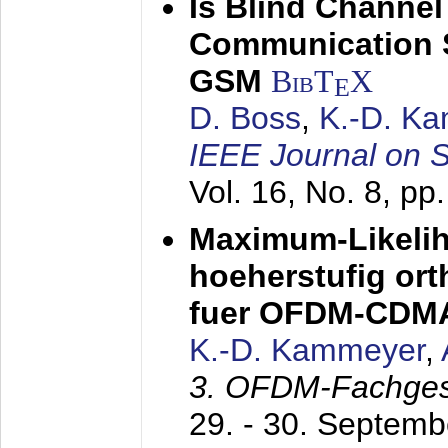
Is Blind Channel
Communication 
GSM
BibT
X
E
D. Boss
,
K.-D. K
IEEE Journal on 
Vol. 16, No. 8, p
Maximum-Likeli
hoeherstufig or
fuer OFDM-CDM
K.-D. Kammeyer
,
3. OFDM-Fachge
29. - 30. Septem