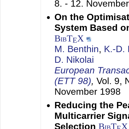
8. - 12. Novembe
On the Optimisa
System Based on
BibT
X
E
M. Benthin
,
K.-D.
D. Nikolai
European Transac
(ETT 98)
,
Vol. 9, 
November 1998
Reducing the Pe
Multicarrier Sig
Selection
BibT
X
E