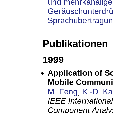
und mehrkanalige
Geräuschunterdrü
Sprachübertragu
Publikationen
1999
Application of S
Mobile Communi
M. Feng
,
K.-D. K
IEEE Internation
Component Analysi