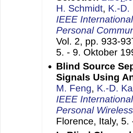
H. Schmidt
,
K.-D
IEEE Internationa
Personal Commun
Vol. 2, pp. 933-9
5. - 9. Oktober 1
Blind Source Se
Signals Using A
M. Feng
,
K.-D. K
IEEE Internationa
Personal Wireles
Florence, Italy,
5.