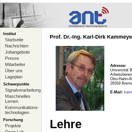
Institut
Prof. Dr.-Ing. Karl-Dirk Kammeyer
Startseite
Nachrichten
Jobangebote
Presse
Mitarbeiter
Adresse:
Universität 
Über uns
Arbeitsberei
Lageplan
Otto-Hahn-A
28359 Brem
Schwerpunkte
Signalverarbeitung
E-Mail
:
kam
Maschinelles
Lernen
Kommunikations-
technologien
Forschung
Lehre
Projekte
Open Lab