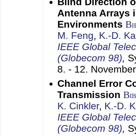
Blind Direction o
Antenna Arrays 
Environments
Bi
M. Feng
,
K.-D. K
IEEE Global Tele
(Globecom 98)
,
S
8. - 12. Novembe
Channel Error C
Transmission
Bi
K. Cinkler
,
K.-D. 
IEEE Global Tele
(Globecom 98)
,
S