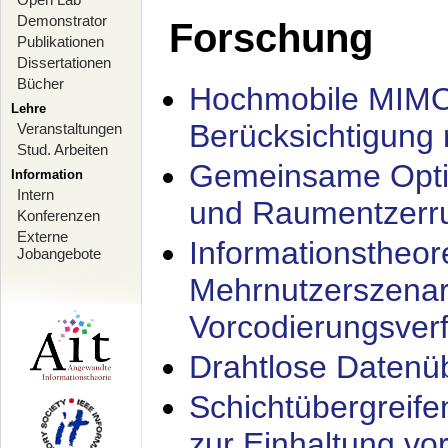
Demonstrator
Forschung
Publikationen
Dissertationen
Bücher
Hochmobile MIMO
Lehre
Berücksichtigung 
Veranstaltungen
Stud. Arbeiten
Gemeinsame Opti
Information
Intern
und Raumentzerru
Konferenzen
Externe
Informationstheor
Jobangebote
Mehrnutzerszenar
Vorcodierungsverf
Drahtlose Datenü
Schichtübergrei
zur Einhaltung vo