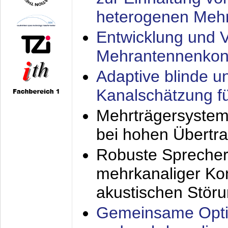
heterogenen Meh
Entwicklung und V
Mehrantennenkon
Adaptive blinde u
Kanalschätzung f
Mehrträgersystem
bei hohen Übertr
Robuste Sprecher
mehrkanaliger Ko
akustischen Stör
Gemeinsame Opti