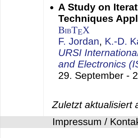
A Study on Itera
Techniques Appl
BibT
X
E
F. Jordan
,
K.-D. 
URSI Internation
and Electronics (
29. September - 
Zuletzt aktualisier
Impressum / Konta