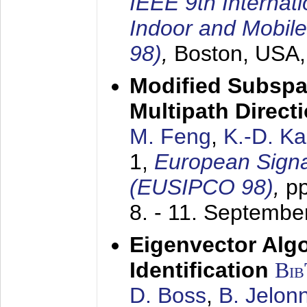
IEEE 9th Internat
Indoor and Mobil
98)
,
Boston, USA
Modified Subspa
Multipath Direct
M. Feng
,
K.-D. K
1,
European Signa
(EUSIPCO 98)
,
p
8. - 11. Septembe
Eigenvector Alg
Identification
Bi
D. Boss
,
B. Jelon