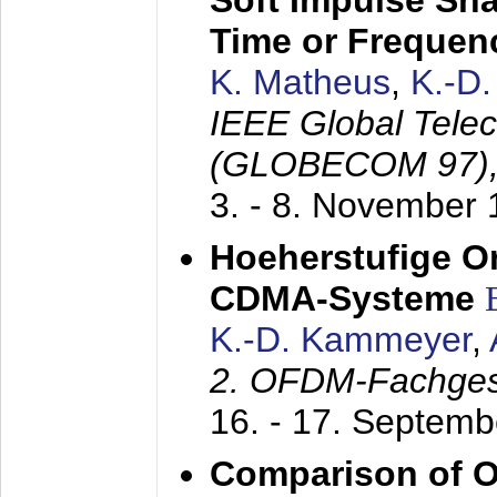
Soft Impulse Sha
Time or Frequenc
K. Matheus
,
K.-D
IEEE Global Tele
(GLOBECOM 97)
3. - 8. November
Hoeherstufige O
CDMA-Systeme
K.-D. Kammeyer
,
2. OFDM-Fachge
16. - 17. Septem
Comparison of O