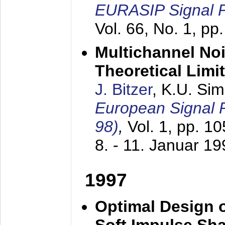
EURASIP Signal P
Vol. 66, No. 1, pp
Multichannel No
Theoretical Limi
J. Bitzer
, K.U. Si
European Signal
98)
,
Vol. 1, pp. 1
8. - 11. Januar 1
1997
Optimal Design o