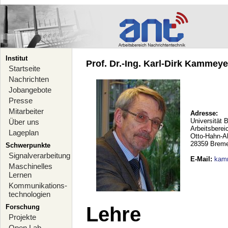
Institut
Prof. Dr.-Ing. Karl-Dirk Kammeyer
Startseite
Nachrichten
Jobangebote
Presse
Mitarbeiter
Adresse:
Universität 
Über uns
Arbeitsberei
Lageplan
Otto-Hahn-A
28359 Brem
Schwerpunkte
Signalverarbeitung
E-Mail
:
kam
Maschinelles
Lernen
Kommunikations-
technologien
Forschung
Lehre
Projekte
Open Lab