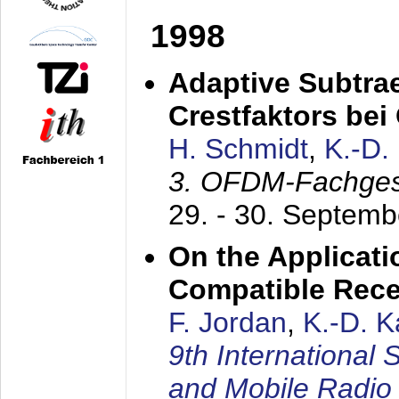
1998
Adaptive Subtra
Crestfaktors be
H. Schmidt
,
K.-D
3. OFDM-Fachge
29. - 30. Septem
On the Applicati
Compatible Rece
F. Jordan
,
K.-D. 
9th International
and Mobile Radio