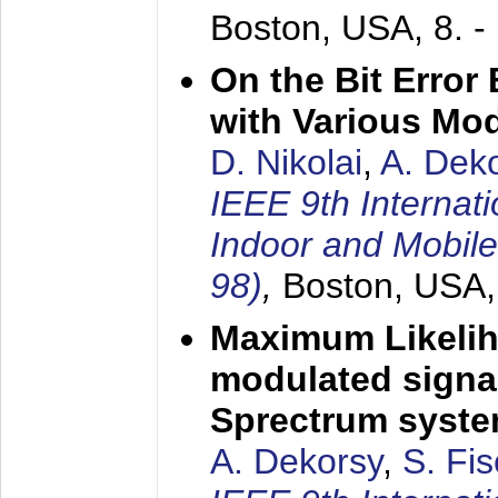
Boston, USA,
8. 
On the Bit Erro
with Various Mo
D. Nikolai
,
A. Dek
IEEE 9th Internat
Indoor and Mobil
98)
,
Boston, USA
Maximum Likelih
modulated signal
Sprectrum syst
A. Dekorsy
,
S. Fis