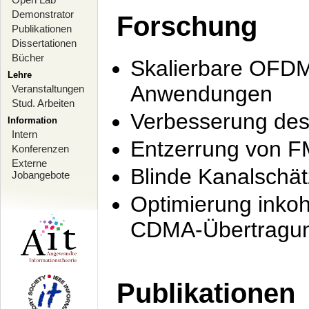
Demonstrator
Forschung
Publikationen
Dissertationen
Bücher
Skalierbare OFDM-
Lehre
Anwendungen
Veranstaltungen
Stud. Arbeiten
Verbesserung de
Information
Intern
Entzerrung von F
Konferenzen
Externe
Blinde Kanalschä
Jobangebote
Optimierung inko
CDMA-Übertragung
Publikationen