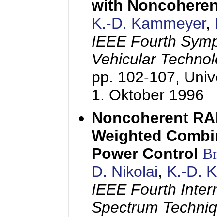
with Noncoheren
K.-D. Kammeyer
,
IEEE Fourth Sym
Vehicular Technol
pp. 102-107,
Univ
1. Oktober 1996
Noncoherent RA
Weighted Combi
Power Control
B
D. Nikolai
,
K.-D. 
IEEE Fourth Inte
Spectrum Techniq