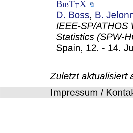
BibT
X
E
D. Boss
,
B. Jelon
IEEE-SP/ATHOS W
Statistics (SPW-
Spain,
12. - 14. J
Zuletzt aktualisier
Impressum / Konta