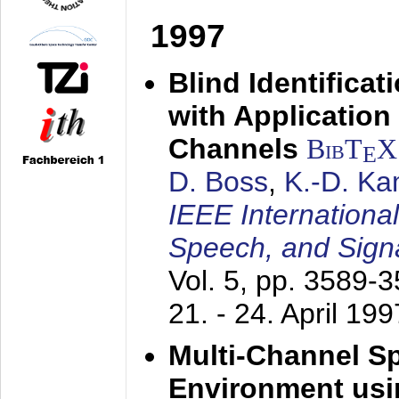
1997
Blind Identifica
with Applicatio
Channels
BibT
X
E
D. Boss
,
K.-D. K
IEEE Internationa
Speech, and Sign
Vol. 5, pp. 3589-
21. - 24. April 199
Multi-Channel S
Environment usin