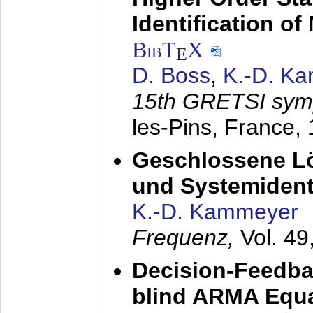
Identification o
BibT
X
E
D. Boss
,
K.-D. K
15th GRETSI sy
les-Pins, France,
Geschlossene Lö
und Systemidenti
K.-D. Kammeyer
Frequenz,
Vol. 49
Decision-Feedba
blind ARMA Equal