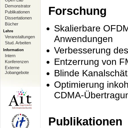
Demonstrator
Forschung
Publikationen
Dissertationen
Bücher
Skalierbare OFDM-
Lehre
Anwendungen
Veranstaltungen
Stud. Arbeiten
Verbesserung de
Information
Intern
Entzerrung von F
Konferenzen
Externe
Blinde Kanalschä
Jobangebote
Optimierung inko
CDMA-Übertragung
Publikationen