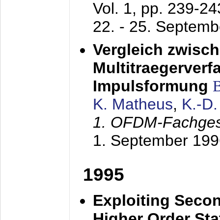
Vol. 1, pp. 239-2
22. - 25. Septem
Vergleich zwisc
Multitraegerverf
Impulsformung
K. Matheus
,
K.-D
1. OFDM-Fachge
1. September 199
1995
Exploiting Secon
Higher Order Stat