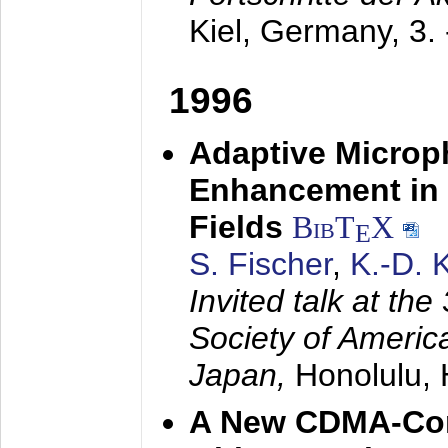
Kiel, Germany,
3.
1996
Adaptive Microp
Enhancement in 
Fields
BibT
X
E
S. Fischer
,
K.-D.
Invited talk at the
Society of America
Japan,
Honolulu, 
A New CDMA-Con