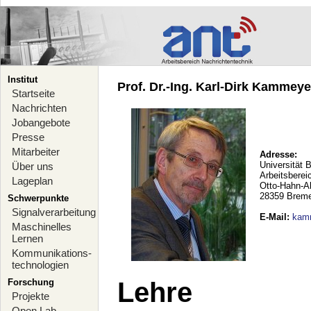
Institut
Prof. Dr.-Ing. Karl-Dirk Kammeyer
Startseite
Nachrichten
Jobangebote
Presse
Mitarbeiter
Adresse:
Universität 
Über uns
Arbeitsberei
Lageplan
Otto-Hahn-A
28359 Brem
Schwerpunkte
Signalverarbeitung
E-Mail
:
kam
Maschinelles
Lernen
Kommunikations-
technologien
Forschung
Lehre
Projekte
Open Lab