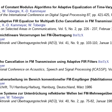
 of Constant Modulus Algorithms for Adaptive Equalization of Time-Var
z
,
W. Tobergte
,
K.-D. Kammeyer
f the International Conference on Digital Signal Processing 87,
pp. 421-425,
daptive FIR Equalizer for Multipath Echo Cancellation in FM Transmiss
z
,
K.-D. Kammeyer
,
W. Tobergte
 on Selected Areas in Communications,
Vol. 5, No. 2, pp. 226 - 237,
Februar 
 nichtlineare Verzerrungen bei FM-Übertragung
BibT
X
E
yer
lektronik und Übertragungstechnik (AEÜ),
Vol. 41, No. 9, pp. 103-110,
Januar 
ho Cancellation in FM Transmission using Adaptive FIR Filters
BibT
X
E
yer
tional Conference on Acoustics, Speech and Signal Processing (ICASSP),
Vo
nalverarbeitung im Bereich konventioneller FM-Empfänger (Habilitationss
yer
schrift, TU Hamburg-Harburg,
Hamburg, Deutschland,
März 1986
ive Systeme zur Unterdrückung reflektierter Wellen bei FM-Mehrwegeübe
yer
,
W. Tobergte
lektronik und Übertragungstechnik (AEÜ),
Vol. 40, No. 2, pp. 75-82,
Januar 19