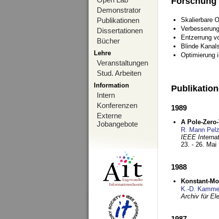
Forschung
Demonstrator
Publikationen
Skalierbare 
Verbesserun
Dissertationen
Entzerrung v
Bücher
Blinde Kanal
Lehre
Optimierung 
Veranstaltungen
Stud. Arbeiten
Information
Publikatio
Intern
Konferenzen
1989
Externe
A Pole-Zero
Jobangebote
R. Mann Pel
IEEE Interna
23. - 26. Mai
1988
Konstant-Mo
K.-D. Kamme
Archiv für E
1987