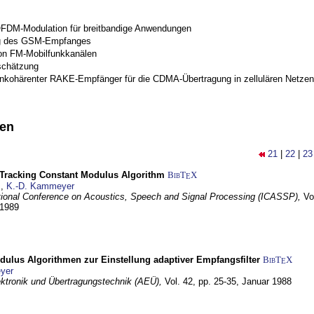
OFDM-Modulation für breitbandige Anwendungen
g des GSM-Empfanges
on FM-Mobilfunkkanälen
schätzung
inkohärenter RAKE-Empfänger für die CDMA-Übertragung in zellulären Netzen
nen
21
|
22
|
23
-Tracking Constant Modulus Algorithm
BibT
X
E
z
,
K.-D. Kammeyer
tional Conference on Acoustics, Speech and Signal Processing (ICASSP),
Vo
 1989
dulus Algorithmen zur Einstellung adaptiver Empfangsfilter
BibT
X
E
yer
lektronik und Übertragungstechnik (AEÜ),
Vol. 42, pp. 25-35,
Januar 1988