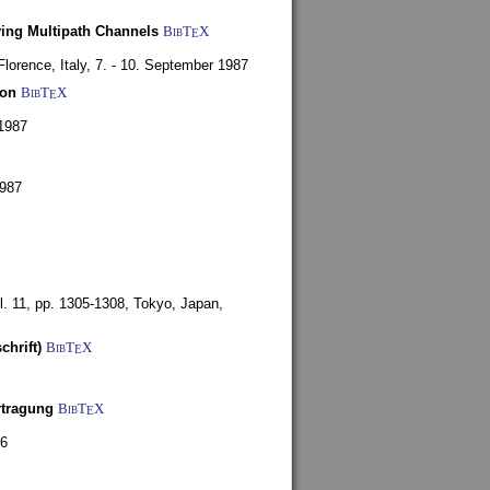
ying Multipath Channels
BibT
X
E
Florence, Italy,
7. - 10. September 1987
ion
BibT
X
E
1987
1987
l. 11, pp. 1305-1308,
Tokyo, Japan,
chrift)
BibT
X
E
rtragung
BibT
X
E
86