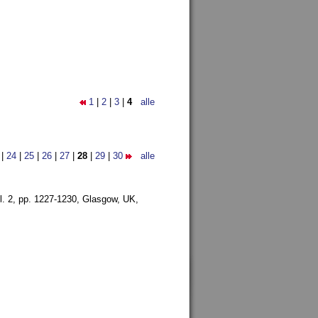
1
|
2
|
3
|
4
alle
|
24
|
25
|
26
|
27
|
28
|
29
|
30
alle
l. 2, pp. 1227-1230,
Glasgow, UK,