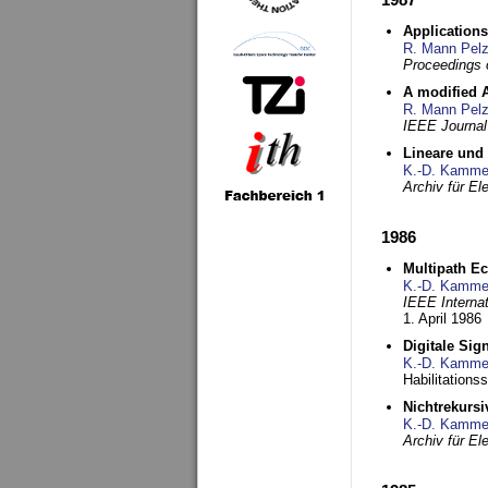
Applications
R. Mann Pel
Proceedings o
A modified A
R. Mann Pel
IEEE Journal
Lineare und
K.-D. Kamme
Archiv für E
1986
Multipath Ec
K.-D. Kamme
IEEE Interna
1. April 1986
Digitale Sig
K.-D. Kamme
Habilitations
Nichtrekurs
K.-D. Kamme
Archiv für E