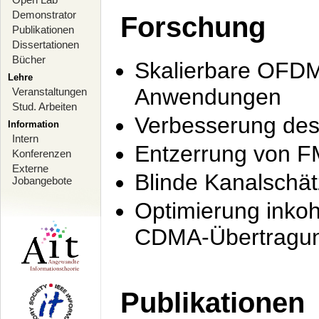
Demonstrator
Forschung
Publikationen
Dissertationen
Bücher
Skalierbare OFDM-
Lehre
Anwendungen
Veranstaltungen
Stud. Arbeiten
Verbesserung de
Information
Intern
Entzerrung von F
Konferenzen
Externe
Blinde Kanalschä
Jobangebote
Optimierung inko
CDMA-Übertragung
Publikationen