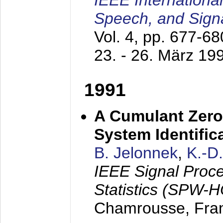
IEEE Internationa
Speech, and Sign
Vol. 4, pp. 677-6
23. - 26. März 19
1991
A Cumulant Zero
System Identific
B. Jelonnek
,
K.-D
IEEE Signal Proc
Statistics (SPW-
Chamrousse, Fra