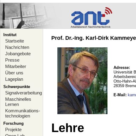
Institut
Prof. Dr.-Ing. Karl-Dirk Kammeyer
Startseite
Nachrichten
Jobangebote
Presse
Mitarbeiter
Adresse:
Universität 
Über uns
Arbeitsberei
Lageplan
Otto-Hahn-A
28359 Brem
Schwerpunkte
Signalverarbeitung
E-Mail
:
kam
Maschinelles
Lernen
Kommunikations-
technologien
Forschung
Lehre
Projekte
Open Lab