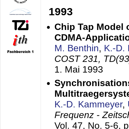
1993
Chip Tap Model o
CDMA-Applicati
M. Benthin
,
K.-D.
COST 231, TD(93
1. Mai 1993
Synchronisations
Multitraegersys
K.-D. Kammeyer
,
Frequenz - Zeitsc
Vol. 47, No. 5-6, 