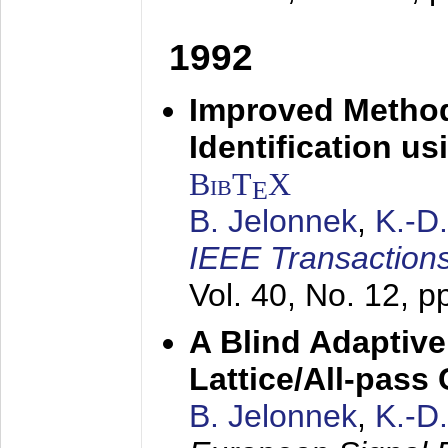
1992
Improved Method
Identification us
BibT
X
E
B. Jelonnek
,
K.-D
IEEE Transactions
Vol. 40, No. 12, 
A Blind Adaptive
Lattice/All-pass
B. Jelonnek
,
K.-D