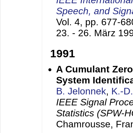
IEEE Internationa
Speech, and Sign
Vol. 4, pp. 677-6
23. - 26. März 19
1991
A Cumulant Zero
System Identific
B. Jelonnek
,
K.-D
IEEE Signal Proc
Statistics (SPW-
Chamrousse, Fra