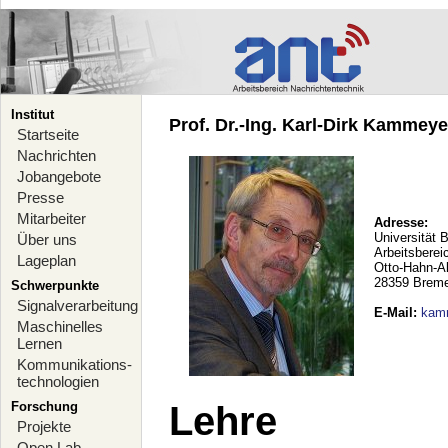
Institut
Prof. Dr.-Ing. Karl-Dirk Kammeyer
Startseite
Nachrichten
Jobangebote
Presse
Mitarbeiter
Adresse:
Universität 
Über uns
Arbeitsberei
Lageplan
Otto-Hahn-A
28359 Brem
Schwerpunkte
Signalverarbeitung
E-Mail
:
kam
Maschinelles
Lernen
Kommunikations-
technologien
Forschung
Lehre
Projekte
Open Lab