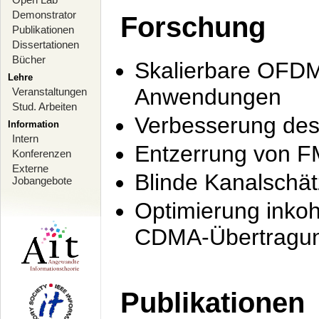
Demonstrator
Forschung
Publikationen
Dissertationen
Bücher
Skalierbare OFDM-
Lehre
Anwendungen
Veranstaltungen
Stud. Arbeiten
Verbesserung de
Information
Intern
Entzerrung von F
Konferenzen
Externe
Blinde Kanalschä
Jobangebote
Optimierung inko
CDMA-Übertragung
Publikationen