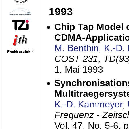
1993
Chip Tap Model o
CDMA-Applicati
M. Benthin
,
K.-D.
COST 231, TD(93
1. Mai 1993
Synchronisations
Multitraegersys
K.-D. Kammeyer
,
Frequenz - Zeitsc
Vol. 47, No. 5-6, 