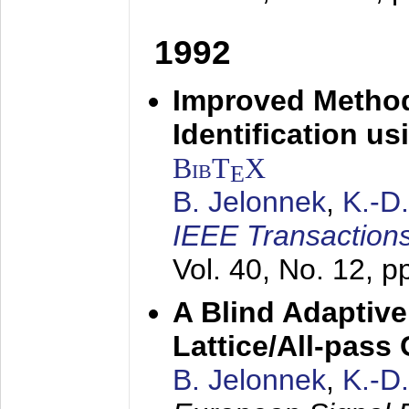
1992
Improved Method
Identification us
BibT
X
E
B. Jelonnek
,
K.-D
IEEE Transactions
Vol. 40, No. 12, 
A Blind Adaptive
Lattice/All-pass
B. Jelonnek
,
K.-D