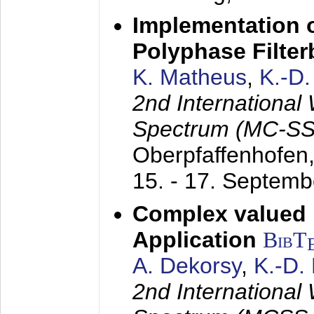
Implementation o
Polyphase Filte
K. Matheus
,
K.-D
2nd International
Spectrum (MC-SS 
Oberpfaffenhofen
15. - 17. Septem
Complex valued
Application
BibT
A. Dekorsy
,
K.-D.
2nd International