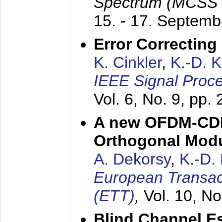
Spectrum (MCSS 
15. - 17. Septem
Error Correctin
K. Cinkler
,
K.-D. 
IEEE Signal Proce
Vol. 6, No. 9, pp.
A new OFDM-CDM
Orthogonal Modu
A. Dekorsy
,
K.-D.
European Transac
(ETT)
,
Vol. 10, No
Blind Channel E