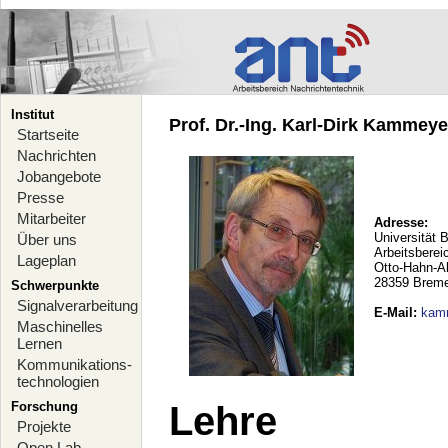
Institut
Prof. Dr.-Ing. Karl-Dirk Kammeyer
Startseite
Nachrichten
Jobangebote
Presse
Mitarbeiter
Adresse:
Universität 
Über uns
Arbeitsberei
Lageplan
Otto-Hahn-A
28359 Brem
Schwerpunkte
Signalverarbeitung
E-Mail
:
kam
Maschinelles
Lernen
Kommunikations-
technologien
Forschung
Lehre
Projekte
Open Lab