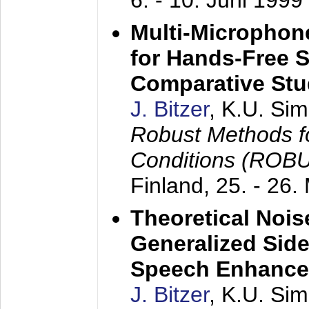
6. - 10. Juni 1999
Multi-Microphon
for Hands-Free 
Comparative St
J. Bitzer
, K.U. Si
Robust Methods f
Conditions (ROB
Finland,
25. - 26.
Theoretical Nois
Generalized Side
Speech Enhanc
J. Bitzer
, K.U. Si