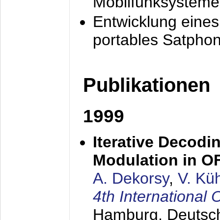
Mobilfunksysteme
Entwicklung eine
portables Satpho
Publikationen
1999
Iterative Decodi
Modulation in 
A. Dekorsy
,
V. Kü
4th Internationa
Hamburg, Deutsc