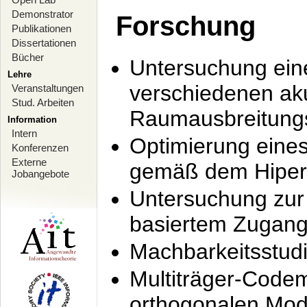
Demonstrator
Forschung
Publikationen
Dissertationen
Bücher
Untersuchung ein
Lehre
verschiedenen ak
Veranstaltungen
Stud. Arbeiten
Raumausbreitung
Information
Intern
Optimierung ein
Konferenzen
Externe
gemäß dem Hiperl
Jobangebote
Untersuchung zur 
basiertem Zugan
Machbarkeitsstud
Multiträger-Codem
orthogonalen Mod