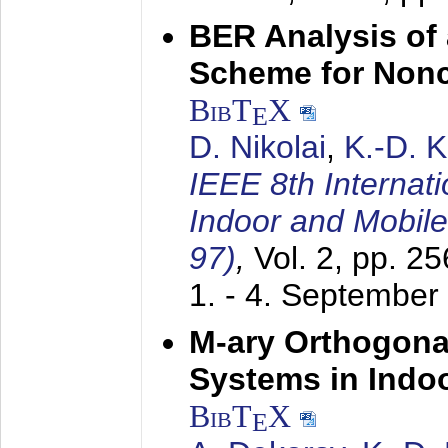
BER Analysis of
Scheme for Non
BibT
X
E
D. Nikolai
,
K.-D. 
IEEE 8th Internat
Indoor and Mobil
97)
,
Vol. 2, pp. 2
1. - 4. September
M-ary Orthogona
Systems in Indo
BibT
X
E