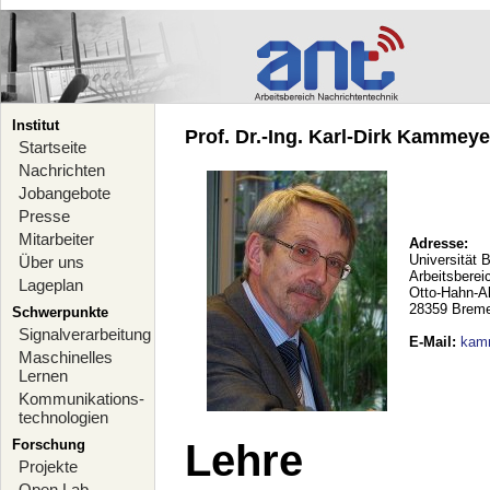
Institut
Prof. Dr.-Ing. Karl-Dirk Kammeyer
Startseite
Nachrichten
Jobangebote
Presse
Mitarbeiter
Adresse:
Universität 
Über uns
Arbeitsberei
Lageplan
Otto-Hahn-A
28359 Brem
Schwerpunkte
Signalverarbeitung
E-Mail
:
kam
Maschinelles
Lernen
Kommunikations-
technologien
Forschung
Lehre
Projekte
Open Lab