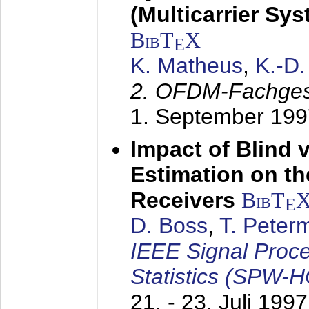
(Multicarrier Sy
BibT
X
E
K. Matheus
,
K.-D
2. OFDM-Fachge
1. September 199
Impact of Blind 
Estimation on t
Receivers
BibT
E
D. Boss
,
T. Peter
IEEE Signal Proc
Statistics (SPW-
21. - 23. Juli 1997