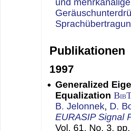
und mehrkanalige
Geräuschunterdrü
Sprachübertragu
Publikationen
1997
Generalized Eige
Equalization
Bib
B. Jelonnek
,
D. B
EURASIP Signal P
Vol. 61, No. 3, pp