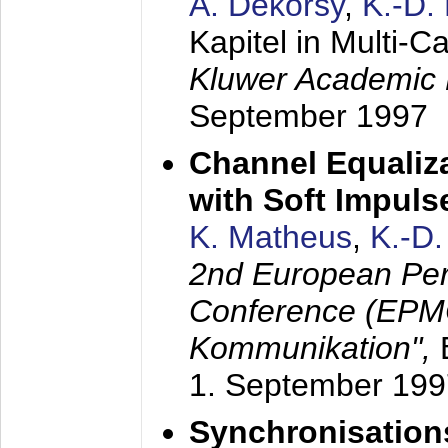
A. Dekorsy
,
K.-D.
Kapitel in Multi-
Kluwer Academic 
September 1997
Channel Equaliza
with Soft Impul
K. Matheus
,
K.-D
2nd European Per
Conference (EPMC
Kommunikation",
1. September 199
Synchronisation