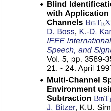
Blind Identifica
with Applicatio
Channels
BibT
X
E
D. Boss
,
K.-D. K
IEEE Internationa
Speech, and Sign
Vol. 5, pp. 3589-
21. - 24. April 199
Multi-Channel S
Environment usin
Subtraction
BibT
J. Bitzer
, K.U. Si