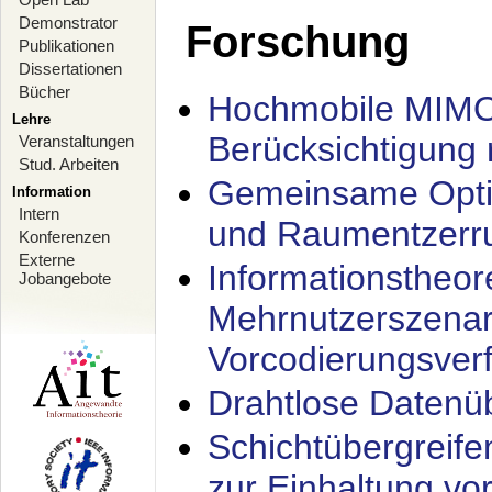
Demonstrator
Forschung
Publikationen
Dissertationen
Bücher
Hochmobile MIMO
Lehre
Berücksichtigung 
Veranstaltungen
Stud. Arbeiten
Gemeinsame Opti
Information
Intern
und Raumentzerru
Konferenzen
Externe
Informationstheor
Jobangebote
Mehrnutzerszenar
Vorcodierungsverf
Drahtlose Datenü
Schichtübergrei
zur Einhaltung vo