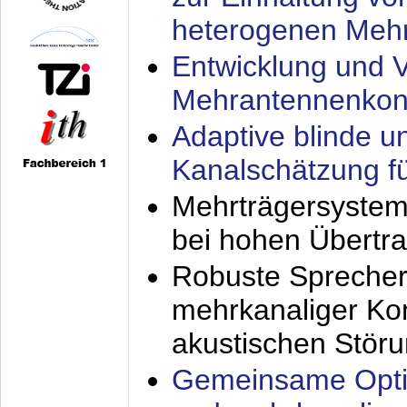
heterogenen Meh
Entwicklung und V
Mehrantennenkon
Adaptive blinde u
Kanalschätzung f
Mehrträgersystem
bei hohen Übertr
Robuste Sprecher
mehrkanaliger Ko
akustischen Stör
Gemeinsame Opti