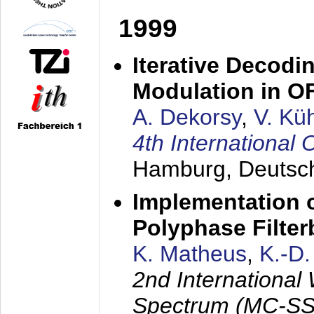
1999
Iterative Decodi
Modulation in 
A. Dekorsy
,
V. Kü
4th Internationa
Hamburg, Deutsc
Implementation o
Polyphase Filte
K. Matheus
,
K.-D
2nd International
Spectrum (MC-SS 