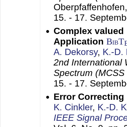
Oberpfaffenhofen
15. - 17. Septem
Complex valued
Application
BibT
A. Dekorsy
,
K.-D.
2nd International
Spectrum (MCSS 
15. - 17. Septem
Error Correctin
K. Cinkler
,
K.-D. 
IEEE Signal Proce