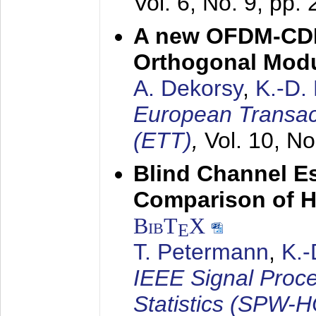
Vol. 6, No. 9, pp.
A new OFDM-CDM
Orthogonal Modu
A. Dekorsy
,
K.-D.
European Transac
(ETT)
,
Vol. 10, No
Blind Channel E
Comparison of 
BibT
X
E
T. Petermann
,
K.
IEEE Signal Proc
Statistics (SPW-