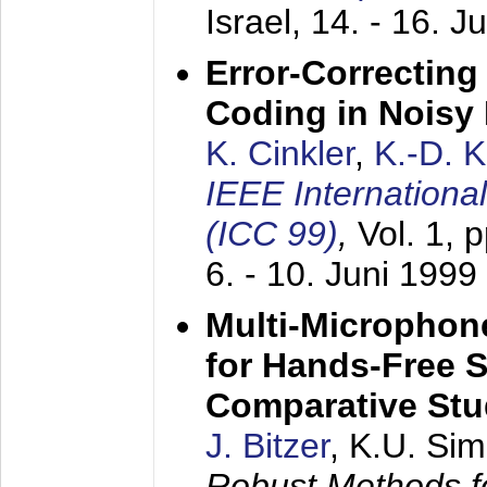
Israel,
14. - 16. J
Error-Correctin
Coding in Noisy
K. Cinkler
,
K.-D. 
IEEE Internation
(ICC 99)
,
Vol. 1, 
6. - 10. Juni 1999
Multi-Microphon
for Hands-Free 
Comparative St
J. Bitzer
, K.U. Si
Robust Methods f