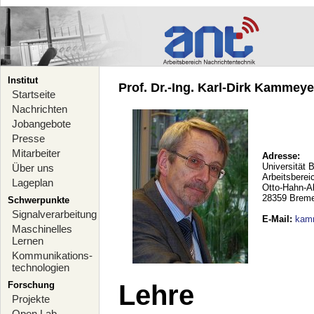
Institut
Prof. Dr.-Ing. Karl-Dirk Kammeyer
Startseite
Nachrichten
Jobangebote
Presse
Mitarbeiter
Adresse:
Universität 
Über uns
Arbeitsberei
Lageplan
Otto-Hahn-A
28359 Brem
Schwerpunkte
Signalverarbeitung
E-Mail
:
kam
Maschinelles
Lernen
Kommunikations-
technologien
Forschung
Lehre
Projekte
Open Lab