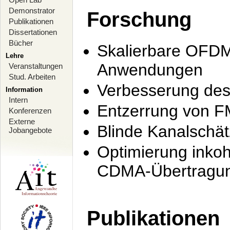
Demonstrator
Forschung
Publikationen
Dissertationen
Bücher
Skalierbare OFDM-
Lehre
Anwendungen
Veranstaltungen
Stud. Arbeiten
Verbesserung de
Information
Intern
Entzerrung von F
Konferenzen
Externe
Blinde Kanalschä
Jobangebote
Optimierung inko
CDMA-Übertragung
Publikationen