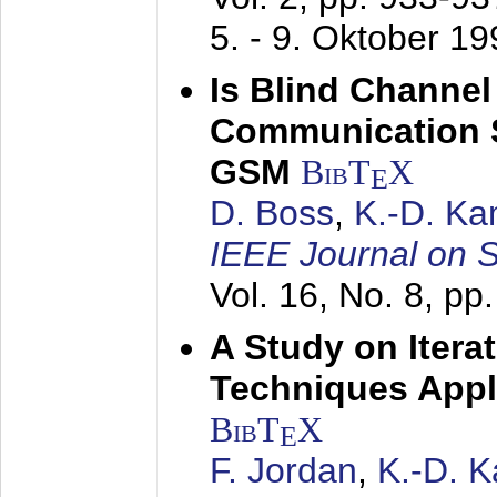
5. - 9. Oktober 1
Is Blind Channel
Communication 
GSM
BibT
X
E
D. Boss
,
K.-D. K
IEEE Journal on 
Vol. 16, No. 8, p
A Study on Itera
Techniques Appl
BibT
X
E
F. Jordan
,
K.-D. 