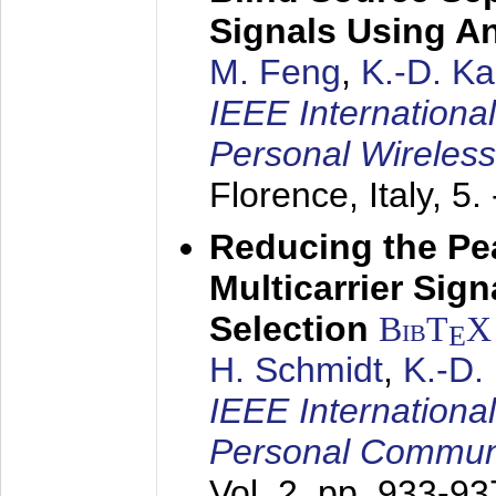
Signals Using A
M. Feng
,
K.-D. K
IEEE Internationa
Personal Wireles
Florence, Italy,
5.
Reducing the Pe
Multicarrier Sig
Selection
BibT
X
E
H. Schmidt
,
K.-D
IEEE Internationa
Personal Commun
Vol. 2, pp. 933-9