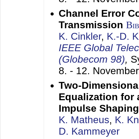
Channel Error C
Transmission
Bi
K. Cinkler
,
K.-D. 
IEEE Global Tele
(Globecom 98)
,
S
8. - 12. Novembe
Two-Dimensional
Equalization for 
Impulse Shaping
K. Matheus
,
K. K
D. Kammeyer