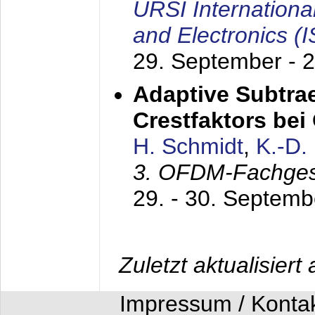
URSI Internation
and Electronics (
29. September - 
Adaptive Subtra
Crestfaktors be
H. Schmidt
,
K.-D
3. OFDM-Fachge
29. - 30. Septem
Zuletzt aktualisier
Impressum / Konta