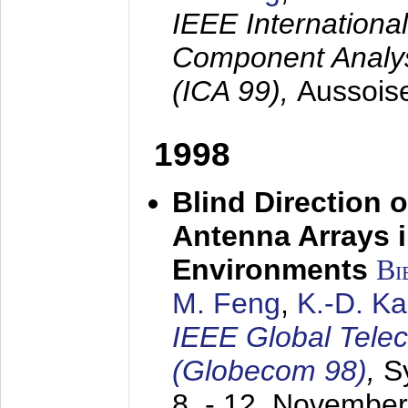
IEEE Internation
Component Analysi
(ICA 99),
Aussois
1998
Blind Direction o
Antenna Arrays 
Environments
Bi
M. Feng
,
K.-D. K
IEEE Global Tele
(Globecom 98)
,
S
8. - 12. Novembe