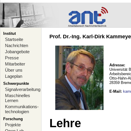
Institut
Prof. Dr.-Ing. Karl-Dirk Kammeyer
Startseite
Nachrichten
Jobangebote
Presse
Mitarbeiter
Adresse:
Universität 
Über uns
Arbeitsberei
Lageplan
Otto-Hahn-A
28359 Brem
Schwerpunkte
Signalverarbeitung
E-Mail
:
kam
Maschinelles
Lernen
Kommunikations-
technologien
Forschung
Lehre
Projekte
Open Lab