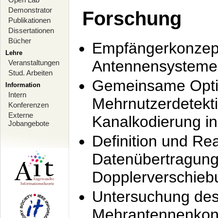
Demonstrator
Forschung
Publikationen
Dissertationen
Bücher
Empfängerkonzept
Lehre
Antennensysteme
Veranstaltungen
Stud. Arbeiten
Gemeinsame Opti
Information
Intern
Mehrnutzerdetekti
Konferenzen
Externe
Kanalkodierung 
Jobangebote
Definition und Re
Datenübertragung
Dopplerverschie
Untersuchung de
Mehrantennenkonz