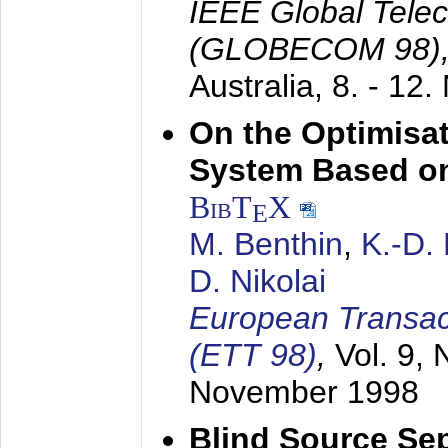
IEEE Global Tele
(GLOBECOM 98)
Australia,
8. - 12
On the Optimisa
System Based on
BibT
X
E
M. Benthin
,
K.-D.
D. Nikolai
European Transac
(ETT 98)
,
Vol. 9, 
November 1998
Blind Source Se