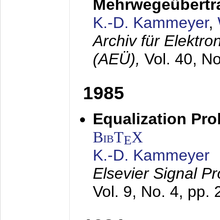
Mehrwegeübertr
K.-D. Kammeyer
,
Archiv für Elektr
(AEÜ),
Vol. 40, N
1985
Equalization Pro
BibT
X
E
K.-D. Kammeyer
Elsevier Signal P
Vol. 9, No. 4, pp.