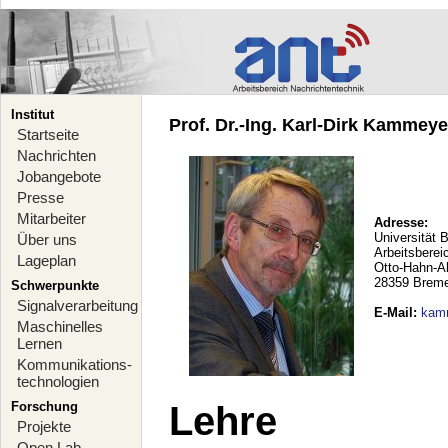
Institut
Prof. Dr.-Ing. Karl-Dirk Kammeyer
Startseite
Nachrichten
Jobangebote
Presse
Mitarbeiter
Adresse:
Universität 
Über uns
Arbeitsberei
Lageplan
Otto-Hahn-A
28359 Brem
Schwerpunkte
Signalverarbeitung
E-Mail
:
kam
Maschinelles
Lernen
Kommunikations-
technologien
Forschung
Lehre
Projekte
Open Lab