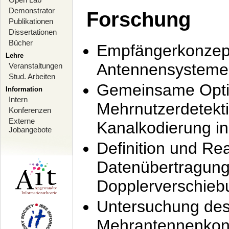
Demonstrator
Forschung
Publikationen
Dissertationen
Bücher
Empfängerkonzept
Lehre
Antennensysteme
Veranstaltungen
Stud. Arbeiten
Gemeinsame Opti
Information
Intern
Mehrnutzerdetekti
Konferenzen
Externe
Kanalkodierung 
Jobangebote
Definition und Re
Datenübertragung
Dopplerverschie
Untersuchung de
Mehrantennenkonz