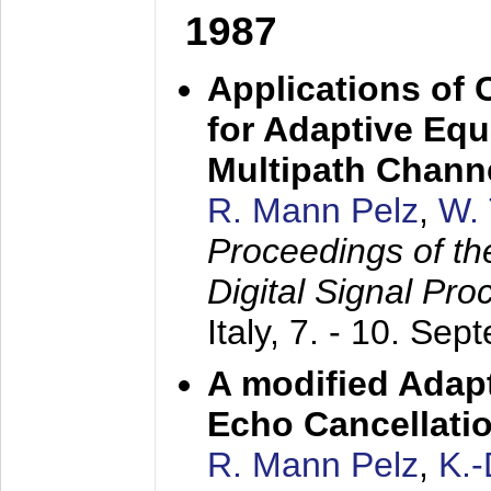
1987
Applications of
for Adaptive Equ
Multipath Chann
R. Mann Pelz
,
W. 
Proceedings of th
Digital Signal Pr
Italy,
7. - 10. Sep
A modified Adapt
Echo Cancellati
R. Mann Pelz
,
K.