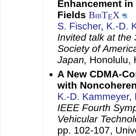
Enhancement in 
Fields
BibT
X
E
S. Fischer
,
K.-D.
Invited talk at the
Society of America
Japan,
Honolulu, 
A New CDMA-Con
with Noncoheren
K.-D. Kammeyer
,
IEEE Fourth Sym
Vehicular Technol
pp. 102-107,
Univ