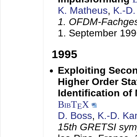
K. Matheus
,
K.-D
1. OFDM-Fachge
1. September 199
1995
Exploiting Secon
Higher Order Stat
Identification o
BibT
X
E
D. Boss
,
K.-D. K
15th GRETSI sy