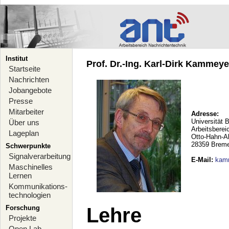
Institut
Prof. Dr.-Ing. Karl-Dirk Kammeyer
Startseite
Nachrichten
Jobangebote
Presse
Mitarbeiter
Adresse:
Universität 
Über uns
Arbeitsberei
Lageplan
Otto-Hahn-A
28359 Brem
Schwerpunkte
Signalverarbeitung
E-Mail
:
kam
Maschinelles
Lernen
Kommunikations-
technologien
Forschung
Lehre
Projekte
Open Lab