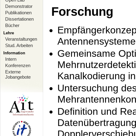
Demonstrator
Forschung
Publikationen
Dissertationen
Bücher
Empfängerkonzept
Lehre
Antennensysteme
Veranstaltungen
Stud. Arbeiten
Gemeinsame Opti
Information
Intern
Mehrnutzerdetekti
Konferenzen
Externe
Kanalkodierung 
Jobangebote
Untersuchung de
Mehrantennenkonz
Definition und Re
Datenübertragung
Dopplerverschie