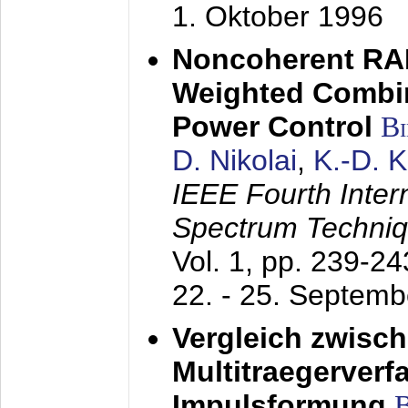
1. Oktober 1996
Noncoherent RA
Weighted Combi
Power Control
B
D. Nikolai
,
K.-D. 
IEEE Fourth Inte
Spectrum Techniq
Vol. 1, pp. 239-2
22. - 25. Septem
Vergleich zwisc
Multitraegerverf
Impulsformung