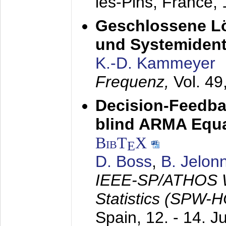
les-Pins, France,
Geschlossene Lö
und Systemidenti
K.-D. Kammeyer
Frequenz,
Vol. 49
Decision-Feedba
blind ARMA Equal
BibT
X
E
D. Boss
,
B. Jelon
IEEE-SP/ATHOS W
Statistics (SPW-
Spain,
12. - 14. J