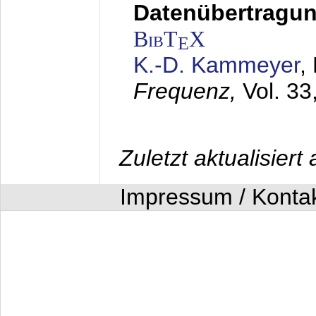
Datenübertragung
BibT
X
E
K.-D. Kammeyer
,
Frequenz,
Vol. 33
Zuletzt aktualisier
Impressum / Konta