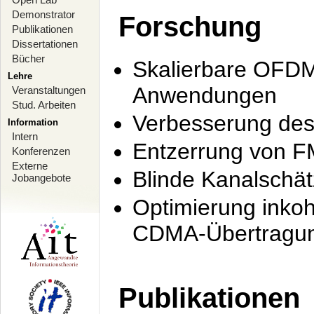
Demonstrator
Forschung
Publikationen
Dissertationen
Bücher
Skalierbare OFDM-
Lehre
Anwendungen
Veranstaltungen
Stud. Arbeiten
Verbesserung de
Information
Intern
Entzerrung von F
Konferenzen
Externe
Blinde Kanalschä
Jobangebote
Optimierung inko
CDMA-Übertragung
Publikationen