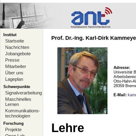
Institut
Prof. Dr.-Ing. Karl-Dirk Kammeyer
Startseite
Nachrichten
Jobangebote
Presse
Mitarbeiter
Adresse:
Universität 
Über uns
Arbeitsberei
Lageplan
Otto-Hahn-A
28359 Brem
Schwerpunkte
Signalverarbeitung
E-Mail
:
kam
Maschinelles
Lernen
Kommunikations-
technologien
Forschung
Lehre
Projekte
Open Lab