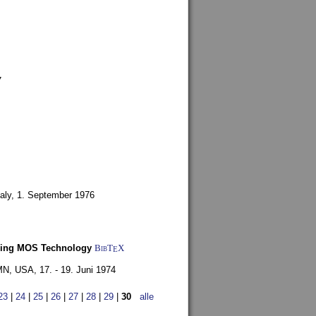
7
aly,
1. September 1976
Using MOS Technology
BibT
X
E
 MN, USA,
17. - 19. Juni 1974
23
|
24
|
25
|
26
|
27
|
28
|
29
|
30
alle