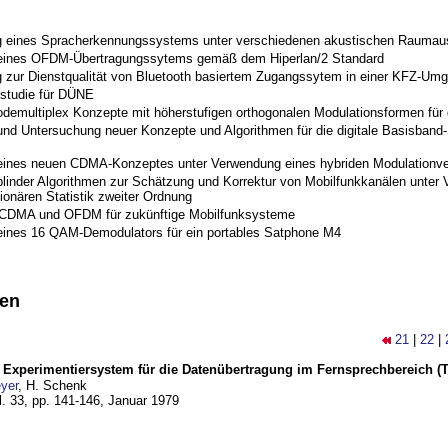
 eines Spracherkennungssystems unter verschiedenen akustischen Raumau
 eines OFDM-Übertragungssytems gemäß dem Hiperlan/2 Standard
 zur Dienstqualität von Bluetooth basiertem Zugangssytem in einer KFZ-Um
studie für DÜNE
odemultiplex Konzepte mit höherstufigen orthogonalen Modulationsformen für
nd Untersuchung neuer Konzepte und Algorithmen für die digitale Basisband-S
eines neuen CDMA-Konzeptes unter Verwendung eines hybriden Modulationve
blinder Algorithmen zur Schätzung und Korrektur von Mobilfunkkanälen unter 
ionären Statistik zweiter Ordnung
 CDMA und OFDM für zukünftige Mobilfunksysteme
eines 16 QAM-Demodulators für ein portables Satphone M4
nen
21
|
22
|
s Experimentiersystem für die Datenübertragung im Fernsprechbereich (Te
yer
, H. Schenk
l. 33, pp. 141-146,
Januar 1979