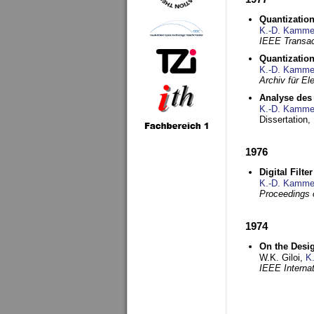
Quantization
K.-D. Kamme
IEEE Transac
Quantization
K.-D. Kamme
Archiv für E
Analyse des 
K.-D. Kamme
Dissertation,
1976
Digital Filte
K.-D. Kamme
Proceedings 
1974
On the Desi
W.K. Giloi,
K
IEEE Interna