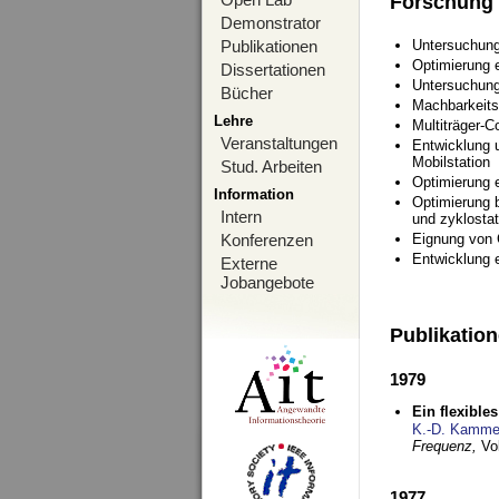
Forschung
Demonstrator
Publikationen
Untersuchung
Optimierung
Dissertationen
Untersuchung
Bücher
Machbarkeits
Lehre
Multiträger-C
Veranstaltungen
Entwicklung u
Mobilstation
Stud. Arbeiten
Optimierung 
Information
Optimierung 
Intern
und zyklostat
Konferenzen
Eignung von
Entwicklung 
Externe
Jobangebote
Publikatio
1979
Ein flexible
K.-D. Kamme
Frequenz,
Vo
1977