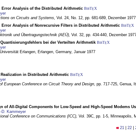
 Error Analysis of the Distributed Arithmetic
BibT
X
E
yer
tions on Circuits and Systems,
Vol. 24, No. 12, pp. 681-689,
Dezember 1977
 Error Analysis of Nonrecursive Filters in Distributed Arithmetic
BibT
X
E
yer
lektronik und Übertragungstechnik (AEÜ),
Vol. 32, pp. 434-440,
Dezember 197
Quantisierungsfehlers bei der Verteilten Arithmetik
BibT
X
E
yer
 Universität Erlangen,
Erlangen, Germany,
Januar 1977
r Realization in Distributed Arithmetic
BibT
X
E
yer
of European Conference on Circuit Theory and Design,
pp. 717-725,
Genua, It
gn of All-Digital Components for Low-Speed and High-Speed Modems 
.-D. Kammeyer
tional Conference on Communications (ICC),
Vol. 39C, pp. 1-5,
Minneapolis,
21
|
22
|