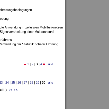
sbreitungsbedingungen
gebung
 die Anwendung in zellularen Mobilfunknetzen
ignalverarbeitung einer Multistandard-
rfahrens
Verwendung der Statistik höherer Ordnung
1
|
2
|
3
|
4
alle
23
|
24
|
25
|
26
|
27
|
28
|
29
|
30
alle
il I)
BibT
X
E