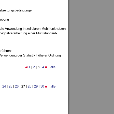
sbreitungsbedingungen
gebung
 die Anwendung in zellularen Mobilfunknetzen
ignalverarbeitung einer Multistandard-
rfahrens
Verwendung der Statistik höherer Ordnung
1
|
2
|
3
|
4
alle
|
24
|
25
|
26
|
27
|
28
|
29
|
30
alle