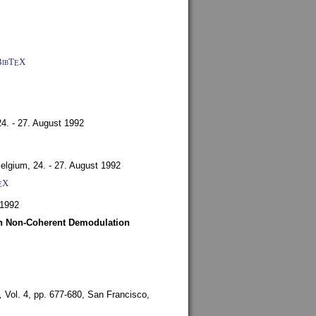
BibT
X
E
24. - 27. August 1992
Belgium,
24. - 27. August 1992
X
E
 1992
ith Non-Coherent Demodulation
,
Vol. 4, pp. 677-680,
San Francisco,