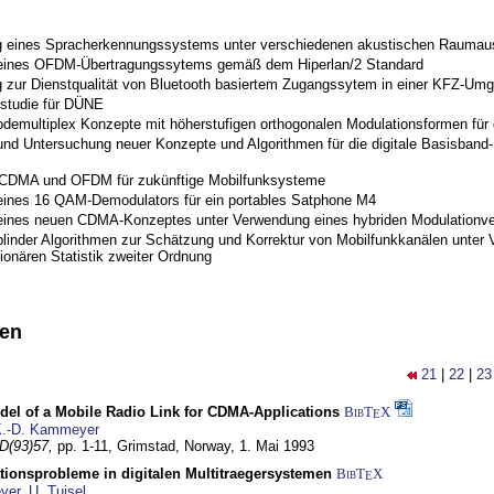
 eines Spracherkennungssystems unter verschiedenen akustischen Raumau
 eines OFDM-Übertragungssytems gemäß dem Hiperlan/2 Standard
 zur Dienstqualität von Bluetooth basiertem Zugangssytem in einer KFZ-Um
studie für DÜNE
odemultiplex Konzepte mit höherstufigen orthogonalen Modulationsformen für
nd Untersuchung neuer Konzepte und Algorithmen für die digitale Basisband-S
 CDMA und OFDM für zukünftige Mobilfunksysteme
eines 16 QAM-Demodulators für ein portables Satphone M4
eines neuen CDMA-Konzeptes unter Verwendung eines hybriden Modulationve
blinder Algorithmen zur Schätzung und Korrektur von Mobilfunkkanälen unter 
ionären Statistik zweiter Ordnung
nen
21
|
22
|
23
del of a Mobile Radio Link for CDMA-Applications
BibT
X
E
.-D. Kammeyer
D(93)57,
pp. 1-11,
Grimstad, Norway,
1. Mai 1993
tionsprobleme in digitalen Multitraegersystemen
BibT
X
E
yer
,
U. Tuisel