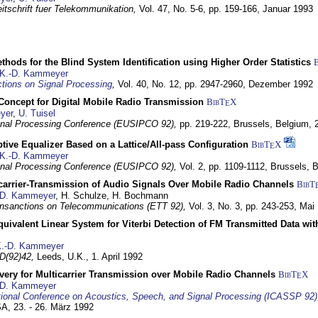
itschrift fuer Telekommunikation,
Vol. 47, No. 5-6, pp. 159-166,
Januar 1993
hods for the Blind System Identification using Higher Order Statistics
K.-D. Kammeyer
tions on Signal Processing
,
Vol. 40, No. 12, pp. 2947-2960,
Dezember 1992
 Concept for Digital Mobile Radio Transmission
BibT
X
E
yer
,
U. Tuisel
nal Processing Conference (EUSIPCO 92),
pp. 219-222,
Brussels, Belgium,
tive Equalizer Based on a Lattice/All-pass Configuration
BibT
X
E
K.-D. Kammeyer
nal Processing Conference (EUSIPCO 92),
Vol. 2, pp. 1109-1112,
Brussels, 
icarrier-Transmission of Audio Signals Over Mobile Radio Channels
BibT
-D. Kammeyer
, H. Schulze, H. Bochmann
nsanctions on Telecommunications (ETT 92),
Vol. 3, No. 3, pp. 243-253,
Mai
quivalent Linear System for Viterbi Detection of FM Transmitted Data w
.-D. Kammeyer
D(92)42,
Leeds, U.K.,
1. April 1992
very for Multicarrier Transmission over Mobile Radio Channels
BibT
X
E
-D. Kammeyer
tional Conference on Acoustics, Speech, and Signal Processing (ICASSP 92)
USA,
23. - 26. März 1992