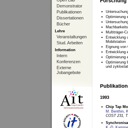
Forschung
Demonstrator
Publikationen
Untersuchung
Optimierung
Dissertationen
Untersuchung
Bücher
Machbarkeits
Lehre
Multiträger-C
Veranstaltungen
Entwicklung u
Mobilstation
Stud. Arbeiten
Eignung von
Information
Entwicklung 
Intern
Optimierung 
Konferenzen
Optimierung 
und zyklostat
Externe
Jobangebote
Publikatio
1993
Chip Tap Mo
M. Benthin
,
K
COST 231, T
Synchronisa
K.-D. Kamme