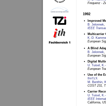
Frequenz - Ze
1992
Improved Met
B. Jelonnek
,
IEEE Transac
Multicarrier
K.-D. Kamme
European Sig
A Blind Adap
B. Jelonnek
,
European Sig
Digital Mult
U. Tuisel
,
K.
European Tra
Use of the E
BibT
X
E
M. Benthin
,
K
COST 231, T
Carrier Reco
U. Tuisel
,
K.
IEEE Interna
California, 