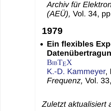
Archiv für Elektr
(AEÜ),
Vol. 34, pp
1979
Ein flexibles Ex
Datenübertragung
BibT
X
E
K.-D. Kammeyer
,
Frequenz,
Vol. 33
Zuletzt aktualisier