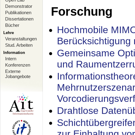
Demonstrator
Forschung
Publikationen
Dissertationen
Bücher
Hochmobile MIMO
Lehre
Berücksichtigung 
Veranstaltungen
Stud. Arbeiten
Gemeinsame Opti
Information
Intern
und Raumentzerru
Konferenzen
Externe
Informationstheor
Jobangebote
Mehrnutzerszenar
Vorcodierungsverf
Drahtlose Datenü
Schichtübergrei
zur Einhaltung vo