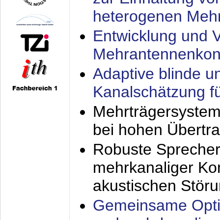
heterogenen Meh
Entwicklung und V
Mehrantennenkon
Adaptive blinde u
Kanalschätzung f
Mehrträgersystem
bei hohen Übertr
Robuste Sprecher
mehrkanaliger Ko
akustischen Stör
Gemeinsame Opti