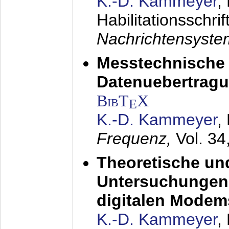
K.-D. Kammeyer
,
Habilitationsschrif
Nachrichtensyst
Messtechnische
Datenuebertragu
BibT
X
E
K.-D. Kammeyer
,
Frequenz,
Vol. 34
Theoretische un
Untersuchungen 
digitalen Modem
K.-D. Kammeyer
,