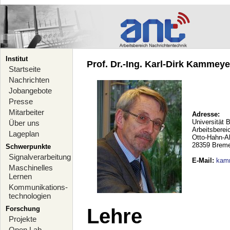
Institut
Prof. Dr.-Ing. Karl-Dirk Kammeyer
Startseite
Nachrichten
Jobangebote
Presse
Mitarbeiter
Adresse:
Universität 
Über uns
Arbeitsberei
Lageplan
Otto-Hahn-A
28359 Brem
Schwerpunkte
Signalverarbeitung
E-Mail
:
kam
Maschinelles
Lernen
Kommunikations-
technologien
Forschung
Lehre
Projekte
Open Lab