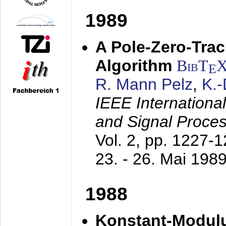
1989
A Pole-Zero-Tra
Algorithm
BibT
E
R. Mann Pelz
,
K.
IEEE Internationa
and Signal Proce
Vol. 2, pp. 1227-
23. - 26. Mai 198
1988
Konstant-Modulu