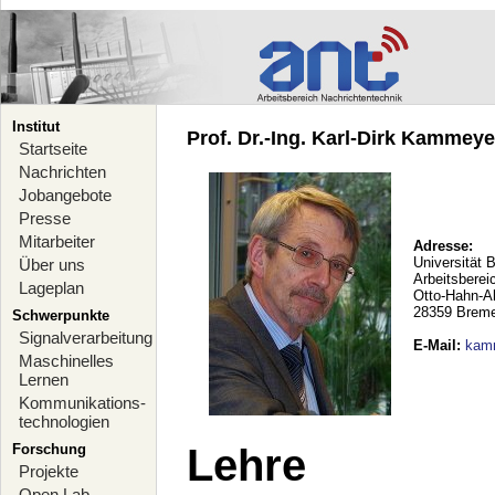
Institut
Prof. Dr.-Ing. Karl-Dirk Kammeyer
Startseite
Nachrichten
Jobangebote
Presse
Mitarbeiter
Adresse:
Universität 
Über uns
Arbeitsberei
Lageplan
Otto-Hahn-A
28359 Brem
Schwerpunkte
Signalverarbeitung
E-Mail
:
kam
Maschinelles
Lernen
Kommunikations-
technologien
Forschung
Lehre
Projekte
Open Lab