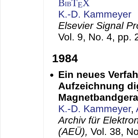
BibT
X
E
K.-D. Kammeyer
Elsevier Signal P
Vol. 9, No. 4, pp.
1984
Ein neues Verfah
Aufzeichnung dig
Magnetbandgera
K.-D. Kammeyer
,
Archiv für Elektr
(AEÜ),
Vol. 38, N