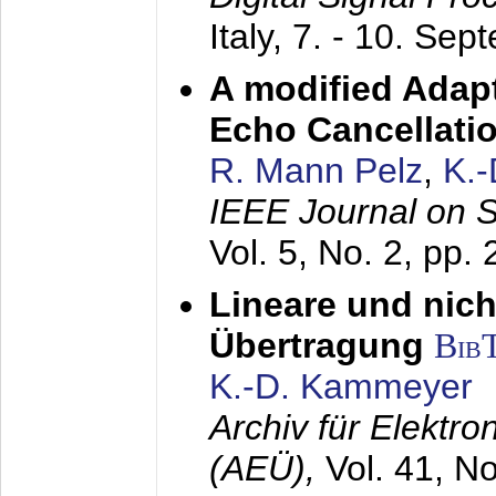
Italy,
7. - 10. Sep
A modified Adapt
Echo Cancellati
R. Mann Pelz
,
K.
IEEE Journal on 
Vol. 5, No. 2, pp.
Lineare und nich
Übertragung
Bib
K.-D. Kammeyer
Archiv für Elektr
(AEÜ),
Vol. 41, N