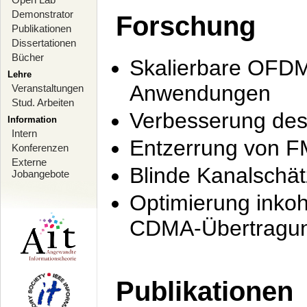
Demonstrator
Forschung
Publikationen
Dissertationen
Bücher
Skalierbare OFDM-
Lehre
Anwendungen
Veranstaltungen
Stud. Arbeiten
Verbesserung de
Information
Intern
Entzerrung von F
Konferenzen
Externe
Blinde Kanalschä
Jobangebote
Optimierung inko
CDMA-Übertragung
Publikationen