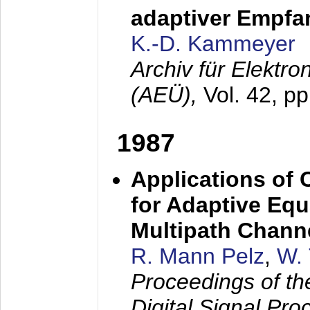
adaptiver Empfan
K.-D. Kammeyer
Archiv für Elektr
(AEÜ),
Vol. 42, p
1987
Applications of
for Adaptive Equ
Multipath Chann
R. Mann Pelz
,
W. 
Proceedings of th
Digital Signal Pr