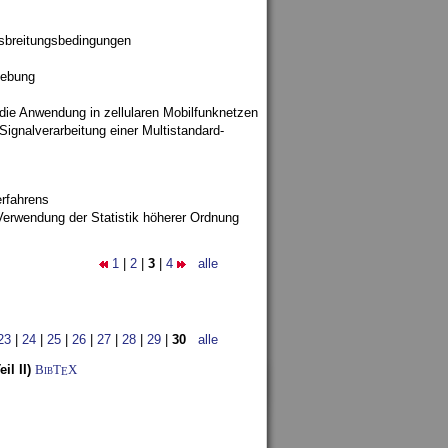
sbreitungsbedingungen
gebung
 die Anwendung in zellularen Mobilfunknetzen
ignalverarbeitung einer Multistandard-
rfahrens
Verwendung der Statistik höherer Ordnung
1
|
2
|
3
|
4
alle
23
|
24
|
25
|
26
|
27
|
28
|
29
|
30
alle
l II)
BibT
X
E