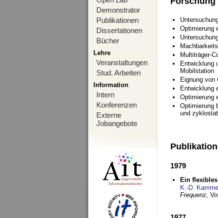
Forschung
Demonstrator
Publikationen
Untersuchung
Optimierung
Dissertationen
Untersuchung
Bücher
Machbarkeits
Lehre
Multiträger-C
Veranstaltungen
Entwicklung u
Mobilstation
Stud. Arbeiten
Eignung von
Information
Entwicklung 
Intern
Optimierung 
Konferenzen
Optimierung 
und zyklostat
Externe
Jobangebote
Publikatio
1979
Ein flexible
K.-D. Kamme
Frequenz,
Vo
1977