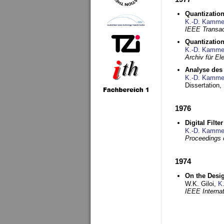
Quantization
K.-D. Kamme
IEEE Transac
Quantization
K.-D. Kamme
Archiv für E
Analyse des 
K.-D. Kamme
Dissertation,
1976
Digital Filte
K.-D. Kamme
Proceedings 
1974
On the Desi
W.K. Giloi,
K
IEEE Interna