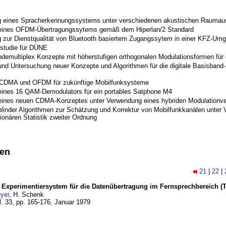
 eines Spracherkennungssystems unter verschiedenen akustischen Raumau
 eines OFDM-Übertragungssytems gemäß dem Hiperlan/2 Standard
 zur Dienstqualität von Bluetooth basiertem Zugangssytem in einer KFZ-Um
studie für DÜNE
odemultiplex Konzepte mit höherstufigen orthogonalen Modulationsformen für
nd Untersuchung neuer Konzepte und Algorithmen für die digitale Basisband-S
 CDMA und OFDM für zukünftige Mobilfunksysteme
eines 16 QAM-Demodulators für ein portables Satphone M4
eines neuen CDMA-Konzeptes unter Verwendung eines hybriden Modulationve
blinder Algorithmen zur Schätzung und Korrektur von Mobilfunkkanälen unter 
ionären Statistik zweiter Ordnung
nen
21
|
22
|
s Experimentiersystem für die Datenübertragung im Fernsprechbereich (Tei
yer
, H. Schenk
l. 33, pp. 165-176,
Januar 1979