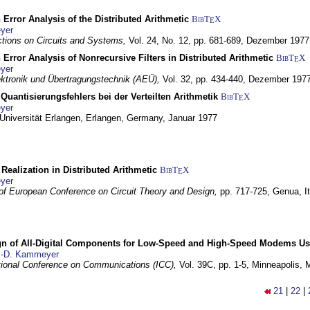
 Error Analysis of the Distributed Arithmetic
BibT
X
E
yer
tions on Circuits and Systems,
Vol. 24, No. 12, pp. 681-689,
Dezember 1977
 Error Analysis of Nonrecursive Filters in Distributed Arithmetic
BibT
X
E
yer
lektronik und Übertragungstechnik (AEÜ),
Vol. 32, pp. 434-440,
Dezember 197
Quantisierungsfehlers bei der Verteilten Arithmetik
BibT
X
E
yer
 Universität Erlangen,
Erlangen, Germany,
Januar 1977
r Realization in Distributed Arithmetic
BibT
X
E
yer
of European Conference on Circuit Theory and Design,
pp. 717-725,
Genua, It
gn of All-Digital Components for Low-Speed and High-Speed Modems 
.-D. Kammeyer
tional Conference on Communications (ICC),
Vol. 39C, pp. 1-5,
Minneapolis,
21
|
22
|