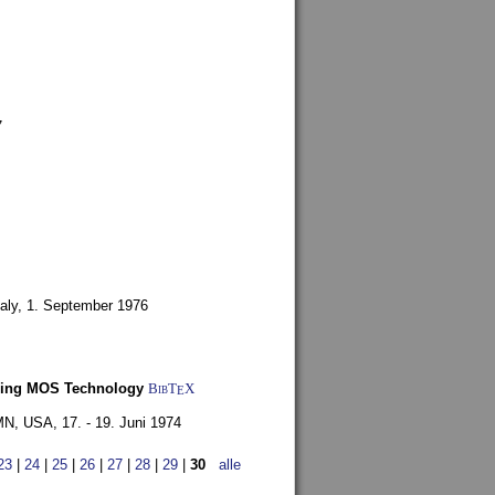
7
aly,
1. September 1976
Using MOS Technology
BibT
X
E
 MN, USA,
17. - 19. Juni 1974
23
|
24
|
25
|
26
|
27
|
28
|
29
|
30
alle