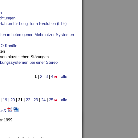
n
chtungen
fahren für Long Term Evolution (LTE)
ten in heterogenen Mehrnutzer-Systemen
IMO-Kanäle
ten
 von akustischen Störungen
ungssystemen bei einer Stereo
1
|
2
|
3
|
4
alle
|
19
|
20
|
21
|
22
|
23
|
24
|
25
alle
T
X
E
er 1999