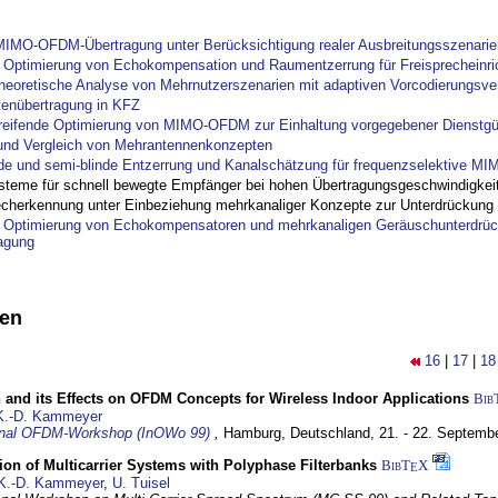
IMO-OFDM-Übertragung unter Berücksichtigung realer Ausbreitungsszenarie
ptimierung von Echokompensation und Raumentzerrung für Freisprecheinri
theoretische Analyse von Mehrnutzerszenarien mit adaptiven Vorcodierungsver
tenübertragung in KFZ
reifende Optimierung von MIMO-OFDM zur Einhaltung vorgegebener Dienstgü
und Vergleich von Mehrantennenkonzepten
nde und semi-blinde Entzerrung und Kanalschätzung für frequenzselektive M
steme für schnell bewegte Empfänger bei hohen Übertragungsgeschwindigkei
cherkennung unter Einbeziehung mehrkanaliger Konzepte zur Unterdrückung
ptimierung von Echokompensatoren und mehrkanaligen Geräuschunterdrück
agung
nen
16
|
17
|
18
 and its Effects on OFDM Concepts for Wireless Indoor Applications
Bib
K.-D. Kammeyer
ional OFDM-Workshop (InOWo 99)
,
Hamburg, Deutschland,
21. - 22. Septemb
on of Multicarrier Systems with Polyphase Filterbanks
BibT
X
E
K.-D. Kammeyer
,
U. Tuisel