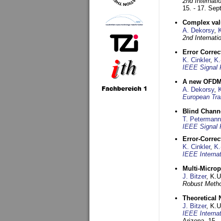
2nd Internat
15. - 17. Se
Complex val
A. Dekorsy
,
2nd Internat
Error Corre
K. Cinkler
,
K.
IEEE Signal 
A new OFDM-
A. Dekorsy
,
European Tra
Blind Chann
T. Petermann
IEEE Signal 
Error-Corre
K. Cinkler
,
K.
IEEE Interna
Multi-Micro
J. Bitzer
, K.
Robust Metho
Theoretical 
J. Bitzer
, K.
IEEE Interna
Arizona,
15. 