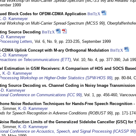
ional Workshop on Multi-Carrier Spread-Spectrum (MC-SS 99) and Related Top
ptember 1999
ued Block Codes for OFDM-CDMA Application
BibT
X
E
K.-D. Kammeyer
ional Workshop on Multi-Carrier Spread-Spectrum (MCSS 99),
Oberpfaffenhof
cting Source Decoding
BibT
X
E
-D. Kammeyer
Processing Letters
,
Vol. 6, No. 9, pp. 233-235,
September 1999
CDMA Uplink Concept with M-ary Orthogonal Modulation
BibT
X
E
K.-D. Kammeyer
nsactions on Telecommunications (ETT)
,
Vol. 10, No. 4, pp. 377-390,
Juli 19
el Estimation in GSM Receivers: A Comparison of HOS and SOCS Base
,
K.-D. Kammeyer
Processing Workshop on Higher-Order Statistics (SPW-HOS 99)
,
pp. 80-84,
C
cting Source Decoding vs. Channel Coding in Noisy Image Transmission
-D. Kammeyer
tional Conference on Communications (ICC 99)
,
Vol. 1, pp. 456-460,
Vancouve
phone Noise Reduction Techniques for Hands-Free Speech Recognition -
U. Simmer,
K.-D. Kammeyer
ds for Speech Recognition in Adverse Conditions (ROBUST 99),
pp. 171-17
Noise Reduction Limits of the Generalized Sidelobe Canceller (GSC) f
U. Simmer,
K.-D. Kammeyer
tional Conference on Acoustics, Speech, and Signal Processing (ICASSP 99)
- 19. März 1999