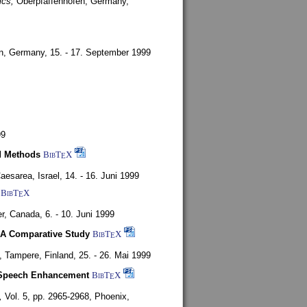
ics,
Oberpfaffenhofen, Germany,
en, Germany,
15. - 17. September 1999
99
d Methods
BibT
X
E
aesarea, Israel,
14. - 16. Juni 1999
BibT
X
E
r, Canada,
6. - 10. Juni 1999
 A Comparative Study
BibT
X
E
4,
Tampere, Finland,
25. - 26. Mai 1999
or Speech Enhancement
BibT
X
E
,
Vol. 5, pp. 2965-2968,
Phoenix,