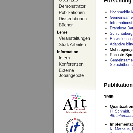
Forschung
Demonstrator
Publikationen
Hochmobile M
Gemeinsame O
Dissertationen
Informations
Bücher
Drahtlose Da
Lehre
Schichtüberg
Veranstaltungen
Entwicklung 
Stud. Arbeiten
Adaptive bli
Mehrträgersy
Information
Robuste Spre
Intern
Gemeinsame O
Konferenzen
Sprachübertr
Externe
Jobangebote
Publikatio
1999
Quantization
H. Schmidt
,
4th Internat
Implementati
K. Matheus
,