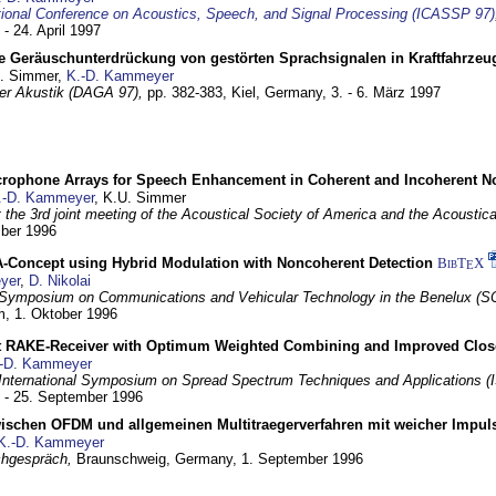
tional Conference on Acoustics, Speech, and Signal Processing (ICASSP 97)
 - 24. April 1997
e Geräuschunterdrückung von gestörten Sprachsignalen in Kraftfahrze
U. Simmer,
K.-D. Kammeyer
 der Akustik (DAGA 97),
pp. 382-383,
Kiel, Germany,
3. - 6. März 1997
crophone Arrays for Speech Enhancement in Coherent and Incoherent No
.-D. Kammeyer
, K.U. Simmer
at the 3rd joint meeting of the Acoustical Society of America and the Acoustic
mber 1996
Concept using Hybrid Modulation with Noncoherent Detection
BibT
X
E
yer
,
D. Nikolai
Symposium on Communications and Vehicular Technology in the Benelux (S
m,
1. Oktober 1996
 RAKE-Receiver with Optimum Weighted Combining and Improved Clos
-D. Kammeyer
International Symposium on Spread Spectrum Techniques and Applications 
. - 25. September 1996
wischen OFDM und allgemeinen Multitraegerverfahren mit weicher Impu
K.-D. Kammeyer
hgespräch,
Braunschweig, Germany,
1. September 1996