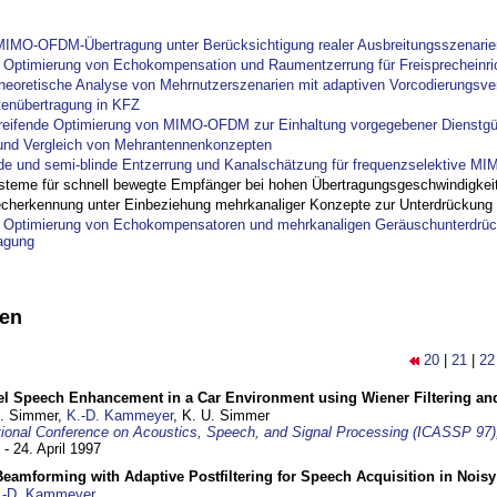
IMO-OFDM-Übertragung unter Berücksichtigung realer Ausbreitungsszenarie
ptimierung von Echokompensation und Raumentzerrung für Freisprecheinri
theoretische Analyse von Mehrnutzerszenarien mit adaptiven Vorcodierungsver
tenübertragung in KFZ
reifende Optimierung von MIMO-OFDM zur Einhaltung vorgegebener Dienstgü
und Vergleich von Mehrantennenkonzepten
nde und semi-blinde Entzerrung und Kanalschätzung für frequenzselektive M
steme für schnell bewegte Empfänger bei hohen Übertragungsgeschwindigkei
cherkennung unter Einbeziehung mehrkanaliger Konzepte zur Unterdrückung
ptimierung von Echokompensatoren und mehrkanaligen Geräuschunterdrück
agung
nen
20
|
21
|
22
el Speech Enhancement in a Car Environment using Wiener Filtering and
U. Simmer,
K.-D. Kammeyer
, K. U. Simmer
tional Conference on Acoustics, Speech, and Signal Processing (ICASSP 97)
 - 24. April 1997
eamforming with Adaptive Postfiltering for Speech Acquisition in Nois
.-D. Kammeyer